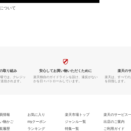
について
の取り組み
安心してお買い物いただくために
楽天の
市場では、クレジッ
楽天独自のガイドラインを設け、違反がない
楽天は、すべての
て送信されます。
かを日々パトロールしています。
を目指します。
員情報
お気に入り
楽天市場トップ
楽天のサービス
い物かご
myクーポン
ジャンル一覧
出店のご案内
覧履歴
ランキング
特集一覧
ご利用ガイド