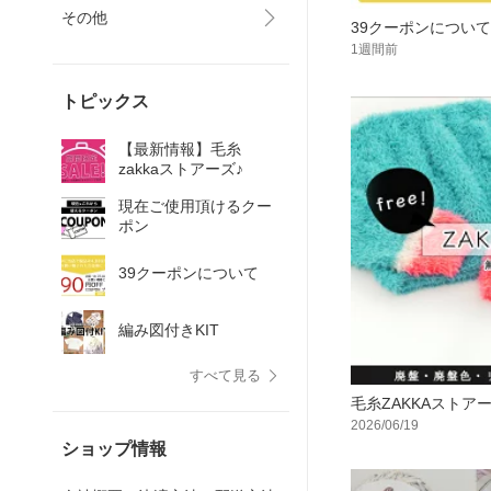
その他
39クーポンについて
1週間前
トピックス
【最新情報】毛糸
zakkaストアーズ♪
現在ご使用頂けるクー
ポン
39クーポンについて
編み図付きKIT
すべて見る
毛糸ZAKKAストア
2026/06/19
ショップ情報