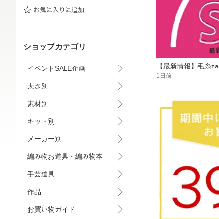
ショップカテゴリ
【最新情報】毛糸za
イベントSALE企画
1日前
太さ別
素材別
キット別
メーカー別
編み物お道具・編み物本
手芸道具
作品
お買い物ガイド