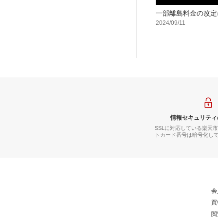
一部離島料金の改定
2024/09/11
情報セキュリティ
SSLに対応している楽天
トカード番号は暗号化し
会
買
閲