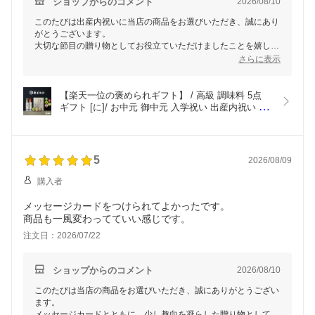
ショップからのコメント
2026/08/10
このたびは出産内祝いに当店の商品をお選びいただき、誠にあり
がとうございます。
大切な節目の贈り物としてお役立ていただけましたことを嬉しく
思います。
さらに表示
先様にも気に入っていただけたとのことで、何よりでございま
す。
【楽天一位の褒められギフト】 / 高級 調味料 5点 
ギフト [に]/ お中元 御中元 入学祝い 出産内祝い お
返し 送料無料 入学内祝い 卒園 卒業 父の日 内祝い 
出産祝い 結婚内祝い 結婚祝い 出産 結婚 新築内祝
い 新築祝い お礼 3000円 ギフトセット おしゃれ 高
級感 人気
5
2026/08/09
購入者
メッセージカードをつけられてよかったです。
商品も一風変わってていい感じです。
注文日：2026/07/22
ショップからのコメント
2026/08/10
このたびは当店の商品をお選びいただき、誠にありがとうござい
ます。
メッセージカードとともに、少し趣向を凝らした贈り物としてお