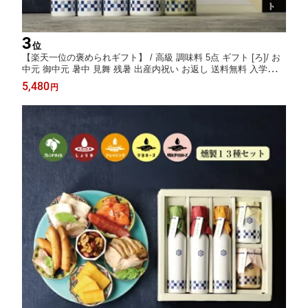
3
位
【楽天一位の褒められギフト】 / 高級 調味料 5点 ギフト [ろ]/ お
中元 御中元 暑中 見舞 残暑 出産内祝い お返し 送料無料 入学内祝
い 内祝い 出産祝い 結婚内祝い 結婚祝い 出産 結婚 新築内祝い 新
5,480
円
築祝い お礼 5000円 ギフトセット おしゃれ 高級感 人気