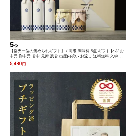
5
位
【楽天一位の褒められギフト】 / 高級 調味料 5点 ギフト [へ]/ お
中元 御中元 暑中 見舞 残暑 出産内祝い お返し 送料無料 入学内祝
い 内祝い 出産祝い 結婚内祝い 結婚祝い 出産 結婚 新築内祝い 新
5,480
円
築祝い お礼 5000円 ギフトセット おしゃれ 高級感 人気