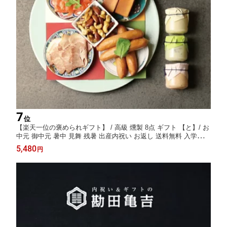
7
位
【楽天一位の褒められギフト】 / 高級 燻製 8点 ギフト 【と】/ お
中元 御中元 暑中 見舞 残暑 出産内祝い お返し 送料無料 入学内祝
い 内祝い 出産祝い 結婚内祝い 結婚祝い 出産 結婚 新築内祝い 新
5,480
円
築祝い お礼 5000円 ギフトセット おしゃれ 高級感 人気