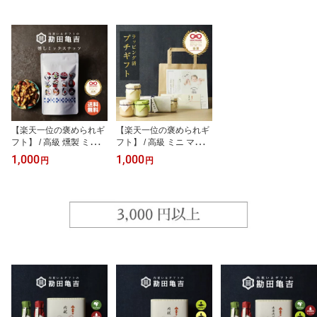
【楽天一位の褒められギ
【楽天一位の褒められギ
フト】 / 高級 燻製 ミック
フト】 / 高級 ミニ マヨネ
スナッツ / お中元 御中元
ーズ 3点 セット [ぬ]/ お中
1,000
1,000
円
円
暑中 見舞 残暑 お返し 調
元 御中元 暑中 見舞 残暑
味料 出産内祝い プチギ
お返し 調味料 出産内祝
フト 送料無料 内祝い 出
い プチギフト 内祝い 出
産祝い 結婚内祝い 結婚
産祝い 結婚内祝い 結婚
祝い 出産 結婚 お返し 新
祝い 出産 結婚 お返し 調
築内祝い 1000円 ギフト
味料 新築内祝い 1000円
おしゃれ 高級感 人気
ギフト 手土産 おしゃれ
人気