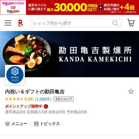
内祝い＆ギフトの勘田亀吉
4.86
（
1,086
件）
ポイントアップ期間中
通常商品5倍 定期購入5倍 頒布会5倍 予約商品5倍
メニュー
トピックス