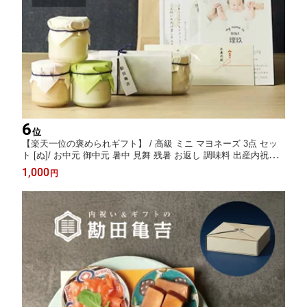
6
位
【楽天一位の褒められギフト】 / 高級 ミニ マヨネーズ 3点 セッ
ト [ぬ]/ お中元 御中元 暑中 見舞 残暑 お返し 調味料 出産内祝い
プチギフト 内祝い 出産祝い 結婚内祝い 結婚祝い 出産 結婚 お返
1,000
円
し 調味料 新築内祝い 1000円 ギフト 手土産 おしゃれ 人気