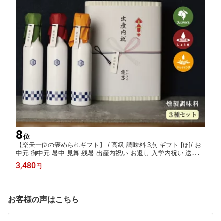
8
位
【楽天一位の褒められギフト】 / 高級 調味料 3点 ギフト [ほ]/ お
中元 御中元 暑中 見舞 残暑 出産内祝い お返し 入学内祝い 送料無
料 内祝い 出産祝い 結婚内祝い 結婚祝い 出産 結婚 新築内祝い 新
3,480
円
築祝い お礼 3000円 ギフトセット おしゃれ 高級感 人気
お客様の声はこちら