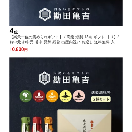
4
位
【楽天一位の褒められギフト】 / 高級 燻製 13点 ギフト 【り】/
お中元 御中元 暑中 見舞 残暑 出産内祝い お返し 送料無料 入学内
祝い 内祝い 出産祝い 結婚内祝い 結婚祝い 出産 結婚 新築内祝い
10,800
円
新築祝い お礼 10000円 ギフトセット おしゃれ 高級感 人気