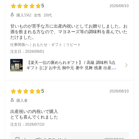
5
2026/08/10
購入5562
女性
20代
甘いものが苦手な方に出産内祝いとしてお贈りしました。お
酒を飲まれる方なので、マヨネーズ等の調味料を喜んでいた
だけました。
仕事関係へ｜おもたせ・ギフト｜リピート
注文日：2026/08/01
【楽天一位の褒められギフト】 / 高級 調味料 5点 
ギフト [に]/ お中元 御中元 暑中 見舞 残暑 出産内祝
い お返し 送料無料 入学内祝い 内祝い 出産祝い 結
婚内祝い 結婚祝い 出産 結婚 新築内祝い 新築祝い 
お礼 3000円 ギフトセット おしゃれ 高級感 人気
(kamekichi-u01)
5
2026/08/10
購入者
出産祝いの内祝いで購入
注文日：2026/07/10