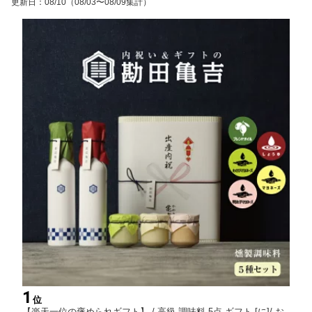
更新日
：
08/10
（08/03〜08/09集計）
ギフトセット おしゃれ
ギフトセット おしゃれ
高級感 人気
高級感 人気
1
位
【楽天一位の褒められギフト】 / 高級 調味料 5点 ギフト [に]/ お