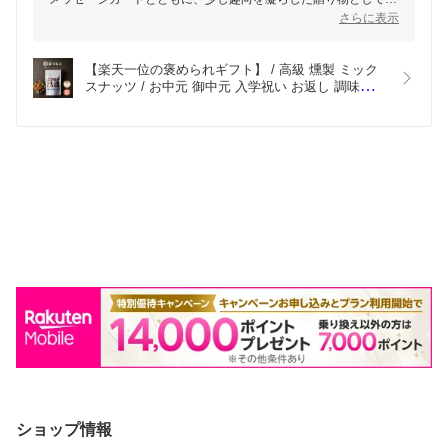
役立ていただけましたことを嬉しく思います。
さらに表示
大切な方へお気持ちをお届けするお手伝いができましたら幸いで
す。
【楽天一位の褒められギフト】 / 高級 燻製 ミック
スナッツ / お中元 御中元 入学祝い お返し 調味料 
出産内祝い プチギフト 父の日 送料無料 入学内祝い 
内祝い 出産祝い 結婚内祝い 結婚祝い 出産 結婚 お
返し 新築内祝い 1000円 ギフト おしゃれ 高級感 人
気
ショップ情報