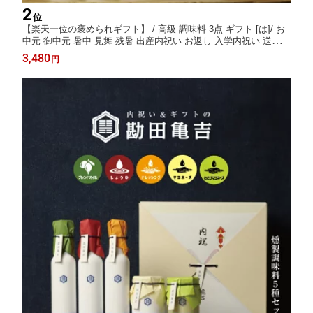
2
位
【楽天一位の褒められギフト】 / 高級 調味料 3点 ギフト [は]/ お
中元 御中元 暑中 見舞 残暑 出産内祝い お返し 入学内祝い 送料無
料 内祝い 出産祝い 結婚内祝い 結婚祝い 出産 結婚 新築内祝い 新
3,480
円
築祝い お礼 3000円 ギフトセット おしゃれ 高級感 人気