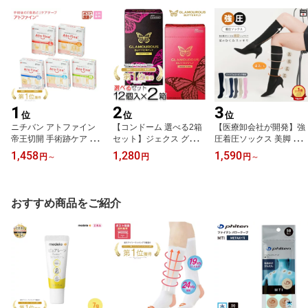
1
2
3
位
位
位
ニチバン アトファイン
【コンドーム 選べる2箱
【医療卸会社が開発】強
帝王切開 手術跡ケア 傷
セット】ジェクス グラマ
圧着圧ソックス 美脚 む
あとを目立たなくする 傷
ラスバタフライ(ホット 1
くみ レディース着圧ソッ
1,458
1,280
1,590
円
～
円
円
～
口ケアテープ 低刺激 SS
000・モイスト 1000)各1
クス 弾性ストッキング
S M L LL 日本製 帝王切
2個入り 2箱 日本製 潤滑
引き締め むくみケア 綿
開 傷 テープ
ゼリー付き ラテックス製
混 吸汗速乾 22-25cm/26-
男性 女性 GLAMOUROU
28cm 全6色 ハイソック
おすすめ商品をご紹介
S BUTTERFLY プレゼン
ス kenkofan フライトソ
ト 避妊具
ックス 着圧靴下 ナース
ソックス