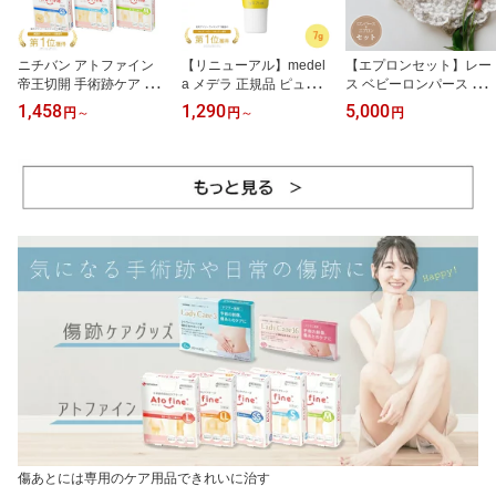
ニチバン アトファイン
【リニューアル】medel
【エプロンセット】レー
帝王切開 手術跡ケア 傷
a メデラ 正規品 ピュアレ
ス ベビーロンパース ベ
あとを目立たなくする 傷
ーン 7g Pure Lan100 天
ビー用 女の子 花柄 レー
1,458
1,290
5,000
円
～
円
～
円
口ケアテープ 低刺激 SS
然成分 ラノリン100% 無
ス生地 ナチュラル 60cm
S M L LL 日本製 帝王切
香料 乳頭ケアクリーム
70cm オレンジ キナリ
開 傷 テープ
授乳 赤ちゃん 保湿クリ
ーム 出産準備 ベビーグ
ッズ 乳頭クリーム
傷あとには専用のケア用品できれいに治す