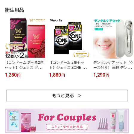
衛生用品
【コンドーム 選べる2箱
【コンドーム 2箱セッ
デンタルケア セット（ケ
セット】ジェクス グラマ
ト】ジェクス ZONE ゾー
ース付き） 歯鏡 デンタ
ラスバタフライ(ホット 1
ン 10個入り 2箱
ルミラー 両頭エキスプロ
1,280
1,880
1,290
円
円
円
000・モイスト 1000)各1
ーラー 探針 スケーラー
2個入り 2箱 日本製 潤滑
風 交換用ミラー付き
ゼリー付き ラテックス製
男性 女性 GLAMOUROU
S BUTTERFLY プレゼン
ト 避妊具