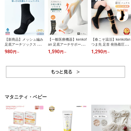
【新商品】メッシュ編み
【一般医療機器】kenkof
【春こそ温活】kenkofan
足底アーチソックス 蒸れ
an 足底アーチサポート
つま先 足首 発熱着圧ソ
ない 涼しい 夏用 ショー
着圧ソックス（滑り止め
ックス 温かい着圧 ラク
980
1,590
1,290
円
～
円
～
円
～
ト丈 靴下 メッシュ生地
無し） テーピング機能
履き ラク脱ぎ 着圧ソッ
ブラック 黒 レディース 2
アーチサポート レディー
クス レディース ブラッ
3-25cm メンズ 25.5-27.5
ス ブラック ホワイト M
ク 黒 22-25cm あったか
cm
23-25cm 弾性ストッキン
グ
マタニティ・ベビー