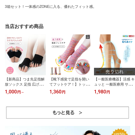
3箱セット！一体感のZONEに入る、優れたフィット感。
当店おすすめ商品
【新商品】つま先足指解
【靴下感覚で足指を開い
【一般医療機器】涼感 キ
放ソックス 足指 広げる 5
てフットケア！】トップ
ュッと 一般医療用 サポ
本指 外反母趾 足指スト
マン工業 あしゆび開放ケ
ーター メンズ レディー
1,000
1,360
1,980
円
～
円
円
レッチ セパレーター 男
アソックス 足指 広げる
ス 着圧 夏用 ひんやり 接
女兼用 ブラック
ソックス 靴下 セパレー
触冷感 東レ キュープア
ター 男女兼用 TM036 レ
クア モカベージュ M-Lサ
ッド オフ グレー
イズ LL-3Lサイズ