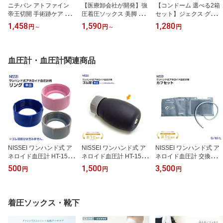
ニチバン アトファイン
【医療卸会社が開発】強
【コンドーム 選べる2箱
帝王切開 手術跡ケア 傷
圧着圧ソックス 美脚 む
セット】ジェクス グラマ
あとを目立たなくする 傷
くみ レディース着圧ソッ
ラスバタフライ(ホット 1
1,458
1,590
1,280
円
～
円
～
円
口ケアテープ 低刺激 SS
クス 弾性ストッキング
000・モイスト 1000)各1
S M L LL 日本製 帝王切
引き締め むくみケア 綿
2個入り 2箱 日本製 潤滑
開 傷 テープ
混 吸汗速乾 22-25cm/26-
ゼリー付き ラテックス製
28cm 全6色 ハイソック
男性 女性 GLAMOUROU
血圧計・血圧計関連商品
ス kenkofan フライトソ
S BUTTERFLY プレゼン
ックス 着圧靴下 ナース
ト 避妊具
ソックス
NISSEI ワンハンド式 ア
NISSEI ワンハンド式 ア
NISSEI ワンハンド式 ア
ネロイド血圧計 HT-1500
ネロイド血圧計 HT-1500
ネロイド血圧計 交換カフ
交換用 リング 単品 1個
交換用 ゴム球 単品 1個
セット S M L
500
1,500
3,500
円
円
円
全3色
着圧ソックス・靴下