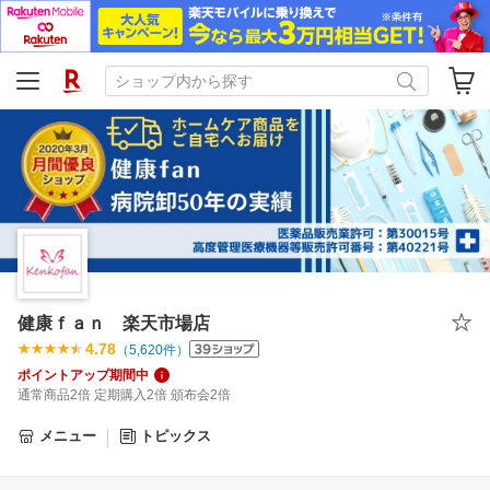
健康ｆａｎ 楽天市場店
4.78
（
5,620
件）
ポイントアップ期間中
通常商品2倍 定期購入2倍 頒布会2倍
メニュー
トピックス