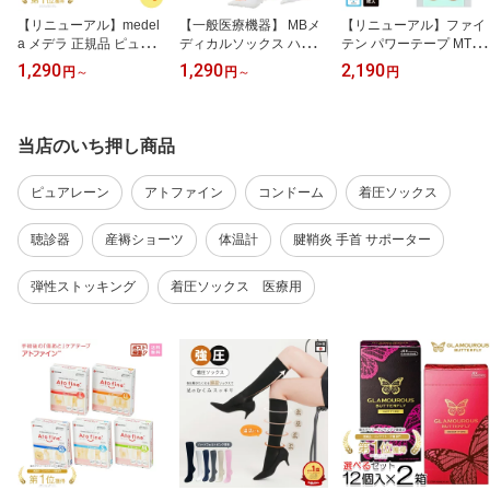
【リニューアル】medel
【一般医療機器】 MBメ
【リニューアル】ファイ
a メデラ 正規品 ピュアレ
ディカルソックス ハイソ
テン パワーテープ MTI M
ーン 7g Pure Lan100 天
ックス メンズ レディー
ETAX+Ti 50枚入 ファイ
1,290
1,290
2,190
円
～
円
～
円
然成分 ラノリン100% 無
ス 男性 女性日本製 着圧
テンテープ 炭化 チタン
香料 乳頭ケアクリーム
ソックス 着圧ストッキン
手軽 ボディケア スポー
授乳 赤ちゃん 保湿クリ
グ 医療用弾性ストッキン
ツケア 丸シール テーピ
ーム 出産準備 ベビーグ
グ SS/S/M/L/LL
ング
当店のいち押し商品
ッズ 乳頭クリーム
ピュアレーン
アトファイン
コンドーム
着圧ソックス
聴診器
産褥ショーツ
体温計
腱鞘炎 手首 サポーター
弾性ストッキング
着圧ソックス 医療用