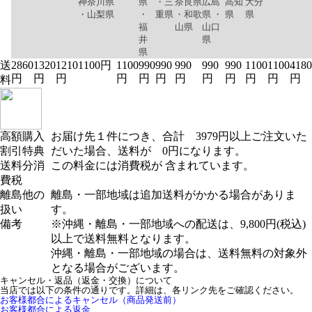
神奈川県
県
・三
奈良県
広島
高知
大分
・山梨県
・
重県
・和歌
県 ・
県
県
福
山県
山口
井
県
県
送
2860
1320
1210
1100円
1100
990
990
990
990
990
1100
1100
4180
円
円
円
円
円
円
円
円
円
円
円
円
料
高額購入
お届け先１件につき、合計 3979円以上ご注文いた
割引特典
だいた場合、送料が 0円になります。
送料分消
この料金には消費税が 含まれています。
費税
離島他の
離島・一部地域は追加送料がかかる場合がありま
扱い
す。
備考
※沖縄・離島・一部地域への配送は、9,800円(税込)
以上で送料無料となります。
沖縄・離島・一部地域の場合は、送料無料の対象外
となる場合がございます。
キャンセル・返品（返金・交換）について
当店では以下の条件の通りです。詳細は、各リンク先をご確認ください。
お客様都合によるキャンセル（商品発送前）
お客様都合による返金