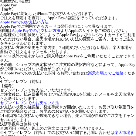
宅配便(佐川急便)
Apple Pay
【備考】
Apple Payに対応したiPhoneでお支払いいただけます。
ご注文を確定する直前に、Apple Payの認証を行っていただきます。
Apple Payでのお支払い方法
Apple Payでご利用できるカードは発行会社によって異なります。
詳細は
Apple Payでのお支払い方法
よりAppleのサイトをご確認ください。
お客様のご利用状況などによってApple Payおよびクレジットカードがご利用
いただけない場合、楽天市場がお支払い方法の変更をご案内、またはご注文
をキャンセルいたします。
お支払い方法の変更をご案内後、7日間変更いただけない場合、楽天市場が
自動でご注文をキャンセルいたします。
iPhone以外の端末からのご購入時はApple Payをご利用いただくことができま
せん。
その他、ショップの設定状況やご注文時の選択内容などによって、Apple Pay
がご利用いただけない場合がございます。
※Apple Payでのお支払いに関するお問い合わせは
楽天市場までご連絡
くださ
い。
セブンイレブン（前払）
【備考】
セブンイレブンでお支払いいただけます。
ご注文後に、払込票番号および払込票のURLを記載したメールを楽天市場か
らお送りいたします。
セブンイレブンでのお支払い方法
お支払い状況の確認後、発送手続きが開始いたします。お受け取り希望日を
ご指定の場合などは、お早めのお支払いをお願いいたします。
14日以内にお支払いが確認できない場合、楽天市場が自動でご注文をキャン
セルいたします。
決済手数料は無料です。
※30万円（税込）以上のご注文にはご利用いただけません。
※セブンイレブン（前払）でのお支払いに関するお問い合わせは
楽天市場ま