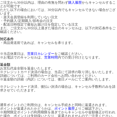
ご注文から30分以内は、理由の有無を問わず
購入履歴
からキャンセルするこ
とが可能です。
ただし以下の場合においては、30分以内でもキャンセルできない場合がござ
います。
・楽天会員登録を利用していない注文
・予約購入/定期購入/頒布会の注文
・配送日時指定で最短お届け日を指定している注文
また、ご注文から30分以上過ぎた場合のキャンセルは、以下の対応条件をご
確認ください。
対応条件
・商品発送前であれば、キャンセルを承ります。
※当店休業日は、
営業日カレンダー
をご確認ください。
※お電話でのキャンセルは、
営業時間
内での受け付けとなります。
返金額
お支払代金全額を返金いたします。
※クレジットカード決済の場合は、当店にて請求の取り消しをいたします。
詳細については、ご利用のカード会社へお問い合わせください。
※返金額の詳細（内訳）については、後日メールにてご案内いたします。
※クレジットカード決済、後払い決済の場合は、キャンセル手数料のみを請
求させていただきます。
通常ポイントのご利用分は、キャンセル手続きと同時に返還されます。
ポイントが返還されたかどうかは、
ポイント履歴
よりご確認下さい。
※期間限定ポイントの利用期限を過ぎてからキャンセルや金額修正が行われ
た場合、ポイントは失効扱いとなり、返還されませんのでご注意ください。