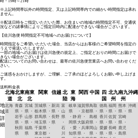
時・19時～21時
※上記時間帯以外の時間指定、又は上記時間帯内での細かい時間指定は承れ
ません。
※配送日時をご指定いただいた際、お住まいの地域の時間指定不可、交通状
況などの諸事情によりご指定日時内に配達ができない場合がございます。
【佐川急便 時間指定不可地域へのお届けについて】
時間指定をご希望いただいた場合、当店からはお客様のご希望時間を指定の
うえで発送いたしますが、
一部の地域へのお届けは佐川急便の規定上、ご指定どおりの時間にお届けで
きない場合がございます。
配送についてのお問い合わせは、最寄の佐川急便営業店へお問い合わせくだ
さい。
ご迷惑をおかけしますが、ご理解、ご了承のほどよろしくお願い申し上げま
す。
送料料金表
北海
北東
南東
関東
信越
北
東
関西
中国
四
北九
南九
沖縄
道
北
北
陸
海
国
州
州
地
北海
青森
宮城
茨城県 ・
新潟
富
岐阜
滋賀県
鳥取
徳島
福岡
熊本
沖縄
道
県 ・
県 ・
栃木県 ・
県 ・
山
県
・京都
県 ・
県 ・
県 ・
県 ・
県
域
岩手
山形
群馬県 ・
長野
県
・静
府 ・
島根
香川
佐賀
宮崎
詳
県 ・
県 ・
埼玉県 ・
県
・
岡県
大阪府
県 ・
県 ・
県 ・
県 ・
細
秋田
福島
千葉県 ・
石
・愛
・兵庫
岡山
愛媛
長崎
鹿児
県
県
東京都 ・
川
知県
県 ・
県 ・
県 ・
県 ・
島県