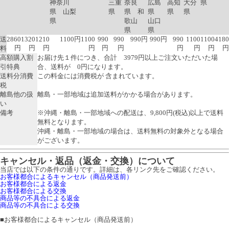
神奈川
三重
奈良
広島
高知
大分
県
県 山梨
県
県 和
県
県
県
県
歌山
山口
県
県
送
2860
1320
1210
1100円
1100
990
990
990円
990円
990
1100
1100
4180
円
円
円
円
円
円
円
円
円
円
料
高額購入割
お届け先１件につき、合計 3979円以上ご注文いただいた場
引特典
合、送料が 0円になります。
送料分消費
この料金には消費税が 含まれています。
税
離島他の扱
離島・一部地域は追加送料がかかる場合があります。
い
備考
※沖縄・離島・一部地域への配送は、9,800円(税込)以上で送料
無料となります。
沖縄・離島・一部地域の場合は、送料無料の対象外となる場合
がございます。
キャンセル・返品（返金・交換）について
当店では以下の条件の通りです。詳細は、各リンク先をご確認ください。
お客様都合によるキャンセル（商品発送前）
お客様都合による返金
お客様都合による交換
商品等の不具合による返金
商品等の不具合による交換
■
お客様都合によるキャンセル（商品発送前）