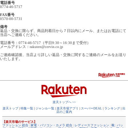
電話番号
0774-46-5717
FAX番号
0570-00-5731
備考
返品・交換に限らず、商品到着日から７日以内にメール、またはお電話にて
当店へご連絡ください。
電話番号：0774-46-5717（平日9:30～16:30まで受付）
メールアドレス：rakuten@cervin.co.jp
ご連絡確認後、当店より詳しい返品・交換に関するご連絡のメールをお送り
いたします。
楽天トップへ >>
楽天トップ
|
特集一覧
|
ジャンル一覧
|
楽天市場アプリ
|
スーパーDEAL
|
ランキング
|
出
店のご案内
【楽天市場のサービス】
ファッション 総合
|
家電・パソコン・カメラ 総合
|
レディースファッション
|
靴
|
バッ