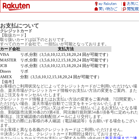
お支払について
クレジットカード
【取扱カード】
取り扱いカードは以下のとおりです。
すべてのカード会社で、一括払いが可能となっております。
カード会社
支払方法
VISA
リボ,分割（3,5,6,10,12,15,18,20,24 回が可能です）
MASTER
リボ,分割（3,5,6,10,12,15,18,20,24 回が可能です）
JCB
リボ,分割（3,5,6,10,12,15,18,20,24 回が可能です）
Diners
リボ
AMEX
分割（3,5,6,10,12,15,18,20,24 回が可能です）
【備考】
お客様のご利用状況などによってクレジットカードがご利用いただけない場
合、楽天市場がクレジットカード情報やお支払い方法の変更をご案内、また
はご注文をキャンセルいたします。
クレジットカード情報またはお支払い方法の変更をご案内後、7日間変更い
ただけない場合、楽天市場が自動でご注文をキャンセルいたします。
分割払い、リボルビング払い又はボーナス一括払いによるお支払いとなる場
合、割賦販売法第30条2の3第4項、同法施行規則第54条1項各号に定められた
事項は、注文確認後の自動配信メールにより交付します。
※ご注文の際にお客様の本人確認（電話確認等）をお願いする場合もござい
ます。
※お客様と異なる名義のクレジットカードはご利用いただけません。
※決済システム上、クレジットカード利用控は発行しておりません。
※クレジットカードでのお支払いに関するお問い合わせは
楽天市場までご連