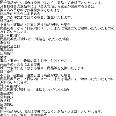
同一商品がない場合は交換ではなく、返品・返金対応といたします。
お客様都合の返品等により楽天市場から返金が発生する場合は、
振り込み手数料はお客様負担となります。
商品等の不具合による返金
以下の条件にあてはまる場合、返金いたします。
対応条件
不良品・破損品・注文と違う商品が届いた場合
商品到着日から７日以内にメール、または電話にてご連絡いただいたものの
み対応いたします。
対応可能期間
商品到着後7日以内にご連絡をいただいた場合
返金額
商品代金全額
返品送料
店舗負担
備考
返品・返金をご希望の旨をお申し付けください。
商品等の不具合による交換
以下の条件にあてはまる場合、商品等を交換いたします。
対応条件
不良品・破損品・注文と違う商品が届いた場合
商品到着日から７日以内にメール、または電話にてご連絡いただいたものの
み対応いたします。
対応可能期間
商品到着後7日以内にご連絡をいただいた場合
返品送料
店舗負担
再送料
店舗負担
備考
同一商品がない場合は交換ではなく、返品・返金対応といたします。
キャンセル・返金・交換連絡先