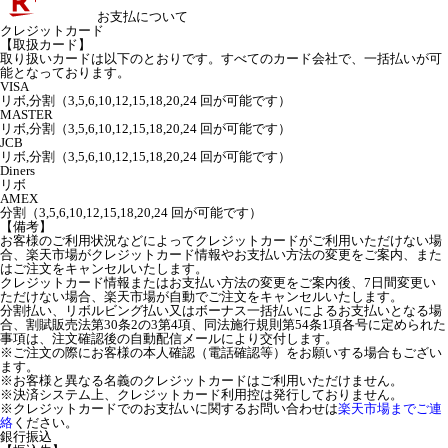
お支払について
クレジットカード
【取扱カード】
取り扱いカードは以下のとおりです。すべてのカード会社で、一括払いが可
能となっております。
VISA
リボ,分割（3,5,6,10,12,15,18,20,24 回が可能です）
MASTER
リボ,分割（3,5,6,10,12,15,18,20,24 回が可能です）
JCB
リボ,分割（3,5,6,10,12,15,18,20,24 回が可能です）
Diners
リボ
AMEX
分割（3,5,6,10,12,15,18,20,24 回が可能です）
【備考】
お客様のご利用状況などによってクレジットカードがご利用いただけない場
合、楽天市場がクレジットカード情報やお支払い方法の変更をご案内、また
はご注文をキャンセルいたします。
クレジットカード情報またはお支払い方法の変更をご案内後、7日間変更い
ただけない場合、楽天市場が自動でご注文をキャンセルいたします。
分割払い、リボルビング払い又はボーナス一括払いによるお支払いとなる場
合、割賦販売法第30条2の3第4項、同法施行規則第54条1項各号に定められた
事項は、注文確認後の自動配信メールにより交付します。
※ご注文の際にお客様の本人確認（電話確認等）をお願いする場合もござい
ます。
※お客様と異なる名義のクレジットカードはご利用いただけません。
※決済システム上、クレジットカード利用控は発行しておりません。
※クレジットカードでのお支払いに関するお問い合わせは
楽天市場までご連
絡
ください。
銀行振込