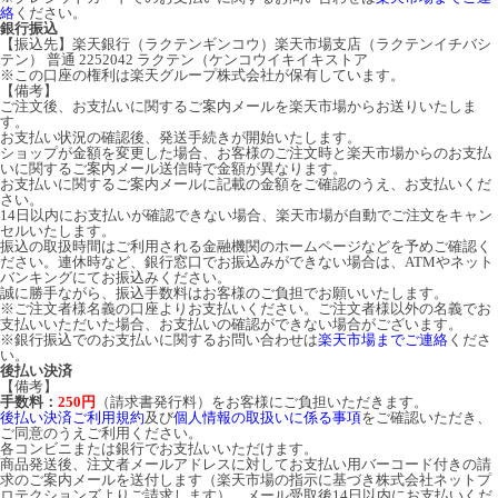
絡
ください。
銀行振込
【振込先】楽天銀行（ラクテンギンコウ）楽天市場支店（ラクテンイチバシ
テン） 普通 2252042 ラクテン（ケンコウイキイキストア
※この口座の権利は楽天グループ株式会社が保有しています。
【備考】
ご注文後、お支払いに関するご案内メールを楽天市場からお送りいたしま
す。
お支払い状況の確認後、発送手続きが開始いたします。
ショップが金額を変更した場合、お客様のご注文時と楽天市場からのお支払
いに関するご案内メール送信時で金額が異なります。
お支払いに関するご案内メールに記載の金額をご確認のうえ、お支払いくだ
さい。
14日以内にお支払いが確認できない場合、楽天市場が自動でご注文をキャン
セルいたします。
振込の取扱時間はご利用される金融機関のホームページなどを予めご確認く
ださい。連休時など、銀行窓口でお振込みができない場合は、ATMやネット
バンキングにてお振込みください。
誠に勝手ながら、振込手数料はお客様のご負担でお願いいたします。
※ご注文者様名義の口座よりお支払いください。ご注文者様以外の名義でお
支払いいただいた場合、お支払いの確認ができない場合がございます。
※銀行振込でのお支払いに関するお問い合わせは
楽天市場までご連絡
くださ
い。
後払い決済
【備考】
手数料：
250円
（請求書発行料）をお客様にご負担いただきます。
後払い決済ご利用規約
及び
個人情報の取扱いに係る事項
をご確認いただき、
ご同意のうえご利用ください。
各コンビニまたは銀行でお支払いいただけます。
商品発送後、注文者メールアドレスに対してお支払い用バーコード付きの請
求のご案内メールを送付します（楽天市場の指示に基づき株式会社ネットプ
ロテクションズよりご請求します）。メール受取後14日以内にお支払いくだ