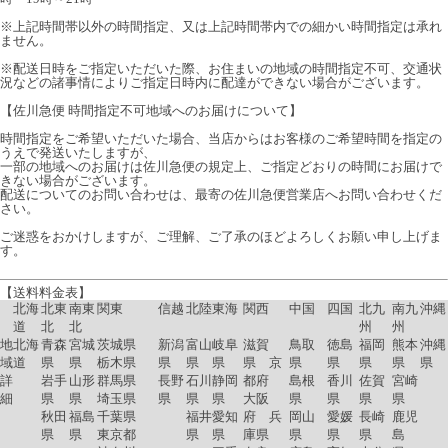
※上記時間帯以外の時間指定、又は上記時間帯内での細かい時間指定は承れ
ません。
※配送日時をご指定いただいた際、お住まいの地域の時間指定不可、交通状
況などの諸事情によりご指定日時内に配達ができない場合がございます。
【佐川急便 時間指定不可地域へのお届けについて】
時間指定をご希望いただいた場合、当店からはお客様のご希望時間を指定の
うえで発送いたしますが、
一部の地域へのお届けは佐川急便の規定上、ご指定どおりの時間にお届けで
きない場合がございます。
配送についてのお問い合わせは、最寄の佐川急便営業店へお問い合わせくだ
さい。
ご迷惑をおかけしますが、ご理解、ご了承のほどよろしくお願い申し上げま
す。
【送料料金表】
北海
北東
南東
関東
信越
北陸
東海
関西
中国
四国
北九
南九
沖縄
道
北
北
州
州
地
北海
青森
宮城
茨城県
新潟
富山
岐阜
滋賀
鳥取
徳島
福岡
熊本
沖縄
域
道
県
県
栃木県
県
県
県
県 京
県
県
県
県
県
詳
岩手
山形
群馬県
長野
石川
静岡
都府
島根
香川
佐賀
宮崎
細
県
県
埼玉県
県
県
県
大阪
県
県
県
県
秋田
福島
千葉県
福井
愛知
府 兵
岡山
愛媛
長崎
鹿児
県
県
東京都
県
県
庫県
県
県
県
島