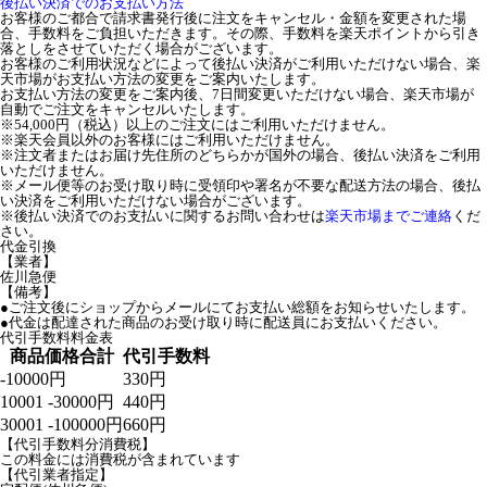
後払い決済でのお支払い方法
お客様のご都合で請求書発行後に注文をキャンセル・金額を変更された場
合、手数料をご負担いただきます。その際、手数料を楽天ポイントから引き
落としをさせていただく場合がございます。
お客様のご利用状況などによって後払い決済がご利用いただけない場合、楽
天市場がお支払い方法の変更をご案内いたします。
お支払い方法の変更をご案内後、7日間変更いただけない場合、楽天市場が
自動でご注文をキャンセルいたします。
※54,000円（税込）以上のご注文にはご利用いただけません。
※楽天会員以外のお客様にはご利用いただけません。
※注文者またはお届け先住所のどちらかが国外の場合、後払い決済をご利用
いただけません。
※メール便等のお受け取り時に受領印や署名が不要な配送方法の場合、後払
い決済をご利用いただけない場合がございます。
※後払い決済でのお支払いに関するお問い合わせは
楽天市場までご連絡
くだ
さい。
代金引換
【業者】
佐川急便
【備考】
●ご注文後にショップからメールにてお支払い総額をお知らせいたします。
●代金は配達された商品のお受け取り時に配送員にお支払いください。
代引手数料料金表
商品価格合計
代引手数料
-10000円
330円
10001 -30000円
440円
30001 -100000円
660円
【代引手数料分消費税】
この料金には消費税が含まれています
【代引業者指定】