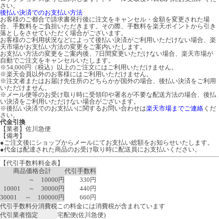
さい。
後払い決済でのお支払い方法
お客様のご都合で請求書発行後に注文をキャンセル・金額を変更された場
合、手数料をご負担いただきます。その際、手数料を楽天ポイントから引き
落としをさせていただく場合がございます。
お客様のご利用状況などによって後払い決済がご利用いただけない場合、楽
天市場がお支払い方法の変更をご案内いたします。
お支払い方法の変更をご案内後、7日間変更いただけない場合、楽天市場が
自動でご注文をキャンセルいたします。
※54,000円（税込）以上のご注文にはご利用いただけません。
※楽天会員以外のお客様にはご利用いただけません。
※注文者またはお届け先住所のどちらかが国外の場合、後払い決済をご利用
いただけません。
※メール便等のお受け取り時に受領印や署名が不要な配送方法の場合、後払
い決済をご利用いただけない場合がございます。
※後払い決済でのお支払いに関するお問い合わせは
楽天市場までご連絡
くだ
さい。
代金引換
【業者】佐川急便
【備考】
●ご注文後にショップからメールにてお支払い総額をお知らせいたします。
●代金は配達された商品のお受け取り時に配送員にお支払いください。
【代引手数料料金表】
商品価格合計
代引手数料
～ 10000円
330円
10001 ～ 30000円
440円
30001 ～ 100000円
660円
代引手数料分消費税
この料金には消費税が含まれています
代引業者指定
宅配便(佐川急便)