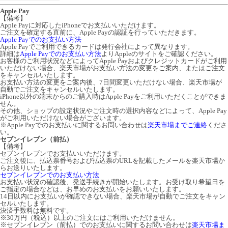
Apple Pay
【備考】
Apple Payに対応したiPhoneでお支払いいただけます。
ご注文を確定する直前に、Apple Payの認証を行っていただきます。
Apple Payでのお支払い方法
Apple Payでご利用できるカードは発行会社によって異なります。
詳細は
Apple Payでのお支払い方法
よりAppleのサイトをご確認ください。
お客様のご利用状況などによってApple Payおよびクレジットカードがご利用
いただけない場合、楽天市場がお支払い方法の変更をご案内、またはご注文
をキャンセルいたします。
お支払い方法の変更をご案内後、7日間変更いただけない場合、楽天市場が
自動でご注文をキャンセルいたします。
iPhone以外の端末からのご購入時はApple Payをご利用いただくことができま
せん。
その他、ショップの設定状況やご注文時の選択内容などによって、Apple Pay
がご利用いただけない場合がございます。
※Apple Payでのお支払いに関するお問い合わせは
楽天市場までご連絡
くださ
い。
セブンイレブン（前払）
【備考】
セブンイレブンでお支払いいただけます。
ご注文後に、払込票番号および払込票のURLを記載したメールを楽天市場か
らお送りいたします。
セブンイレブンでのお支払い方法
お支払い状況の確認後、発送手続きが開始いたします。お受け取り希望日を
ご指定の場合などは、お早めのお支払いをお願いいたします。
14日以内にお支払いが確認できない場合、楽天市場が自動でご注文をキャン
セルいたします。
決済手数料は無料です。
※30万円（税込）以上のご注文にはご利用いただけません。
※セブンイレブン（前払）でのお支払いに関するお問い合わせは
楽天市場ま