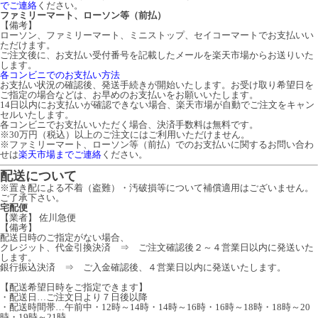
でご連絡
ください。
ファミリーマート、ローソン等（前払）
【備考】
ローソン、ファミリーマート、ミニストップ、セイコーマートでお支払いい
ただけます。
ご注文後に、お支払い受付番号を記載したメールを楽天市場からお送りいた
します。
各コンビニでのお支払い方法
お支払い状況の確認後、発送手続きが開始いたします。お受け取り希望日を
ご指定の場合などは、お早めのお支払いをお願いいたします。
14日以内にお支払いが確認できない場合、楽天市場が自動でご注文をキャン
セルいたします。
各コンビニでお支払いいただく場合、決済手数料は無料です。
※30万円（税込）以上のご注文にはご利用いただけません。
※ファミリーマート、ローソン等（前払）でのお支払いに関するお問い合わ
せは
楽天市場までご連絡
ください。
配送について
※置き配による不着（盗難）・汚破損等について補償適用はございません。
ご了承下さい。
宅配便
【業者】 佐川急便
【備考】
配送日時のご指定がない場合、
クレジット、代金引換決済 ⇒ ご注文確認後２～４営業日以内に発送いた
します。
銀行振込決済 ⇒ ご入金確認後、４営業日以内に発送いたします。
【配送希望日時をご指定できます】
・配送日…ご注文日より７日後以降
・配送時間帯…午前中・12時～14時・14時～16時・16時～18時・18時～20
時・19時～21時