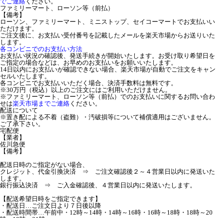
でご連絡
ください。
ファミリーマート、ローソン等（前払）
【備考】
ローソン、ファミリーマート、ミニストップ、セイコーマートでお支払いい
ただけます。
ご注文後に、お支払い受付番号を記載したメールを楽天市場からお送りいた
します。
各コンビニでのお支払い方法
お支払い状況の確認後、発送手続きが開始いたします。お受け取り希望日を
ご指定の場合などは、お早めのお支払いをお願いいたします。
14日以内にお支払いが確認できない場合、楽天市場が自動でご注文をキャン
セルいたします。
各コンビニでお支払いいただく場合、決済手数料は無料です。
※30万円（税込）以上のご注文にはご利用いただけません。
※ファミリーマート、ローソン等（前払）でのお支払いに関するお問い合わ
せは
楽天市場までご連絡
ください。
配送について
※置き配による不着（盗難）・汚破損等について補償適用はございません。
ご了承下さい。
宅配便
【業者】
佐川急便
【備考】
配送日時のご指定がない場合、
クレジット、代金引換決済 ⇒ ご注文確認後２～４営業日以内に発送いた
します。
銀行振込決済 ⇒ ご入金確認後、４営業日以内に発送いたします。
【配送希望日時をご指定できます】
・配送日…ご注文日より７日後以降
・配送時間帯…午前中・12時～14時・14時～16時・16時～18時・18時～20