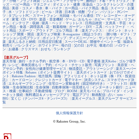
グ・小物・ブランド雑貨
|
ジュエリー・アクセサリー
|
腕時計
|
下着・ナイトウェア
|
キ
ッズ・ベビー用品・マタニティ
|
ダイエット・健康
|
医薬品・コンタクトレンズ・介護
用品
|
美容・コスメ・香水
|
車・バイク
|
カー用品・バイク用品
|
食品
|
スイーツ・お菓
子
|
水・ソフトドリンク
|
ビール・洋酒
|
日本酒・焼酎
|
ワイン
|
パソコン・PCパー
ツ
|
タブレットPC・スマートフォン
|
光回線・モバイル通信
|
TV・レコーダー・オーデ
ィオ
|
家電
|
CD・DVD
|
楽器・音楽機材
|
ゲーム
|
おもちゃ
|
ホビー
|
サービス・リフォ
ーム
|
インテリア・収納
|
寝具・ベッド・マットレス
|
日用品雑貨・文房具・手芸
|
キッ
チン用品・食器・調理器具
|
花・観葉植物
|
ガーデン・DIY・工具
|
ペットフード ・ ペ
ット用品
|
スポーツ・アウトドア
|
ゴルフ用品
|
本
（
楽天ブックス
） |
ポイント
|
ネット
ショップ 開業・開店
|
楽天ウェブ検索
|
R-magazine（雑誌コラボ）
|
贈り物・ギフト
|
フ
ァッション公式ブランド
|
ポイントアップ
|
ディズニーゾーン
|
サンリオゾーン
|
まち
楽
|
楽天ふるさと納税
|
日用品翌日配達
|
スーパーDEAL
|
開催中イベント一覧
|
福袋＆
初売り
|
バレンタイン
|
ホワイトデー
|
母の日
|
父の日
|
お中元
|
敬老の日
|
ハロウィ
ン
|
お歳暮
|
クリスマス
|
おせち
|
ランキング
【楽天グループ】
楽天市場
|
旅行・ホテル予約・航空券
|
本・DVD・CD
|
電子書籍 楽天Kobo
|
ゴルフ場予
約
|
レシピ
|
車検見積もり・予約
|
イベント・チケット販売
|
写真プリント
|
美容室・ヘ
アサロン予約
|
女性向け健康管理サービス
|
物流委託・アウトソーシング
|
楽天スーパー
ポイント特集
|
Rebates（ポイント提携サイト）
|
楽天ポイントカード
|
おでかけでポイ
ント
|
Rakuten Fashion
|
地方競馬
|
競輪
|
アフィリエイト
|
ネット証券（株・FX・投資信
託）
|
カードローン
|
クレジットカード
|
電子マネー
|
決済システム
|
スマホでカード決
済
|
エネルギープランニング
|
住宅ローン変動金利（固定特約付き）・フラット35
|
損害
保険・生命保険比較
|
生命保険
|
自動車保険一括見積もり
|
インターネット銀行
|
ニュー
ス・検索
|
仕事紹介
|
不動産情報
|
ブログ
|
ROOM
|
楽天モバイル
|
プロバイダ・インタ
ーネット接続
|
無料通話＆メッセージアプリ
|
電話アプリ
|
動画配信
|
占い
|
toto・
BIG
|
宝くじ（ナンバーズ4・ナンバーズ3）
|
楽天イーグルス
|
楽天グループ サービス一
覧
個人情報保護方針
© Rakuten Group, Inc.