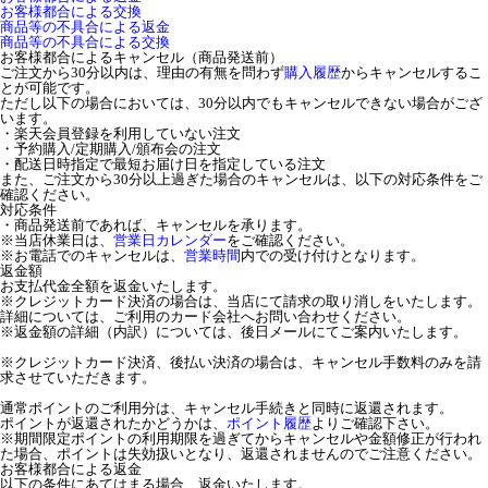
お客様都合による交換
商品等の不具合による返金
商品等の不具合による交換
お客様都合によるキャンセル（商品発送前）
ご注文から30分以内は、理由の有無を問わず
購入履歴
からキャンセルするこ
とが可能です。
ただし以下の場合においては、30分以内でもキャンセルできない場合がござ
います。
・楽天会員登録を利用していない注文
・予約購入/定期購入/頒布会の注文
・配送日時指定で最短お届け日を指定している注文
また、ご注文から30分以上過ぎた場合のキャンセルは、以下の対応条件をご
確認ください。
対応条件
・商品発送前であれば、キャンセルを承ります。
※当店休業日は、
営業日カレンダー
をご確認ください。
※お電話でのキャンセルは、
営業時間
内での受け付けとなります。
返金額
お支払代金全額を返金いたします。
※クレジットカード決済の場合は、当店にて請求の取り消しをいたします。
詳細については、ご利用のカード会社へお問い合わせください。
※返金額の詳細（内訳）については、後日メールにてご案内いたします。
※クレジットカード決済、後払い決済の場合は、キャンセル手数料のみを請
求させていただきます。
通常ポイントのご利用分は、キャンセル手続きと同時に返還されます。
ポイントが返還されたかどうかは、
ポイント履歴
よりご確認下さい。
※期間限定ポイントの利用期限を過ぎてからキャンセルや金額修正が行われ
た場合、ポイントは失効扱いとなり、返還されませんのでご注意ください。
お客様都合による返金
以下の条件にあてはまる場合、返金いたします。