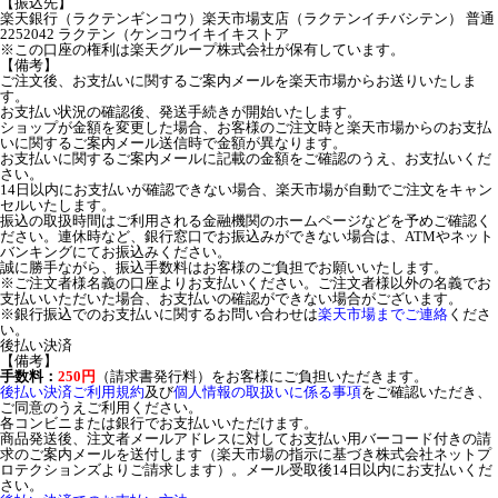
【振込先】
楽天銀行（ラクテンギンコウ）楽天市場支店（ラクテンイチバシテン） 普通
2252042 ラクテン（ケンコウイキイキストア
※この口座の権利は楽天グループ株式会社が保有しています。
【備考】
ご注文後、お支払いに関するご案内メールを楽天市場からお送りいたしま
す。
お支払い状況の確認後、発送手続きが開始いたします。
ショップが金額を変更した場合、お客様のご注文時と楽天市場からのお支払
いに関するご案内メール送信時で金額が異なります。
お支払いに関するご案内メールに記載の金額をご確認のうえ、お支払いくだ
さい。
14日以内にお支払いが確認できない場合、楽天市場が自動でご注文をキャン
セルいたします。
振込の取扱時間はご利用される金融機関のホームページなどを予めご確認く
ださい。連休時など、銀行窓口でお振込みができない場合は、ATMやネット
バンキングにてお振込みください。
誠に勝手ながら、振込手数料はお客様のご負担でお願いいたします。
※ご注文者様名義の口座よりお支払いください。ご注文者様以外の名義でお
支払いいただいた場合、お支払いの確認ができない場合がございます。
※銀行振込でのお支払いに関するお問い合わせは
楽天市場までご連絡
くださ
い。
後払い決済
【備考】
手数料：
250円
（請求書発行料）をお客様にご負担いただきます。
後払い決済ご利用規約
及び
個人情報の取扱いに係る事項
をご確認いただき、
ご同意のうえご利用ください。
各コンビニまたは銀行でお支払いいただけます。
商品発送後、注文者メールアドレスに対してお支払い用バーコード付きの請
求のご案内メールを送付します（楽天市場の指示に基づき株式会社ネットプ
ロテクションズよりご請求します）。メール受取後14日以内にお支払いくだ
さい。