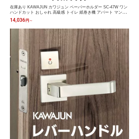
在庫あり KAWAJUN カワジュン ペーパーホルダー SC-47W ワン
ハンドカット おしゃれ 高級感 トイレ 紙巻き機 アパート マンシ
ョン 戸建て 一軒家 賃貸 新築 新居 リフォーム 河淳 金具 交換 DI
14,036
円
～
Y 建築金物 家具金物 紙を引き出す音が出にくいので、寝室に近
いトイレにおすすめ