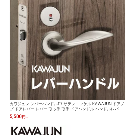
カワジュン レバーハンドルF7 サテンニッケル KAWAJUN ドアノ
ブ ドアレバー レバー 取っ手 取手 ドアハンドル ハンドルレバー
空錠 表示錠 間仕切錠 錠付き 室内ドア 室内用 建具 扉 交換 修理
5,500
円
～
取替え リフォーム 新築 DIY トイレ 寝室 リビング 玄関 丸座 おし
ゃれ 北欧