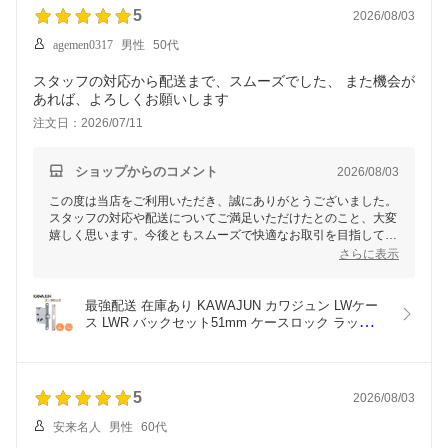
5
き出し 扉 交換 おしゃれ
2026/08/03
agemen0317
男性
50代
スタッフの対応から配送まで、スムーズでした、 また機会が
あれば、よろしくお願いします
注文日：2026/07/11
ショップからのコメント
2026/08/03
この度は当店をご利用いただき、誠にありがとうございました。
スタッフの対応や配送についてご満足いただけたとのこと、大変
嬉しく思います。今後ともスムーズで快適なお取引を目指してま
いります。またのご利用を心よりお待ちしております。よろしく
さらに表示
お願いいたします！
最強配送 在庫あり KAWAJUN カワジュン LWケー
ス LWR バックセット51mm ケースロック ラッチ 
レバーハンドル ドアレバー ドアノブ 交換 修理 取
替 部品 取っ手 取手 つまみ ドアハンドル 引き出し 
扉 おしゃれ 河淳 LWシリーズ
5
2026/08/03
安来名人
男性
60代