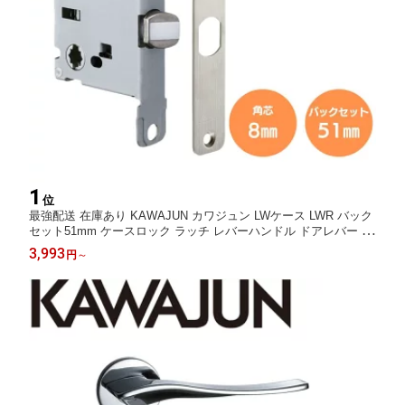
1
位
最強配送 在庫あり KAWAJUN カワジュン LWケース LWR バック
セット51mm ケースロック ラッチ レバーハンドル ドアレバー ド
アノブ 交換 修理 取替 部品 取っ手 取手 つまみ ドアハンドル 引
3,993
円
～
き出し 扉 おしゃれ 河淳 LWシリーズ