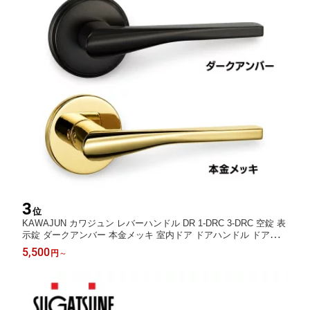
3
位
KAWAJUN カワジュン レバーハンドル DR 1-DRC 3-DRC 空錠 表
示錠 ダークアンバー 本金メッキ 室内ドア ドアハンドル ドアノブ
レバー トイレ 交換 リフォーム おしゃれ 取っ手 取手 つまみ ドア
5,500
円
～
レバー 引き出し 扉