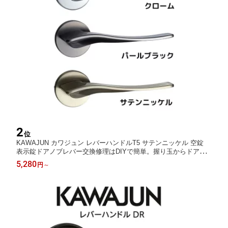
2
位
KAWAJUN カワジュン レバーハンドルT5 サテンニッケル 空錠
表示錠ドアノブレバー交換修理はDIYで簡単。握り玉からドアレ
バーに取替えて楽に開閉。トイレ用の錠付きドアグリップやかっ
5,280
円
～
こいいシンプルでモダンな取っ手に取り替え 取手 つまみ ドアハ
ンドル 引き出し 扉