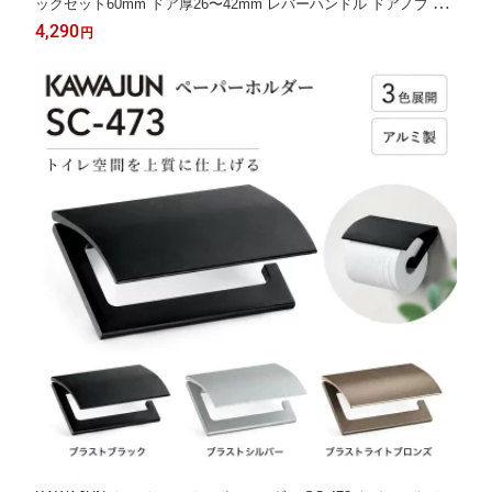
ックセット60mm ドア厚26〜42mm レバーハンドル ドアノブ 交
換 室内ドア 個室 事務所 シルバー ブラウン ゴールド 取っ手 取手
4,290
円
つまみ ドアハンドル ドアレバー 引き出し 扉 おしゃれ