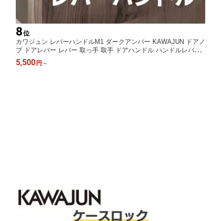
8
位
カワジュン レバーハンドルM1 ダークアンバー KAWAJUN ドアノ
ブ ドアレバー レバー 取っ手 取手 ドアハンドル ハンドルレバー
空錠 表示錠 間仕切錠 錠付き 室内ドア 室内用 建具 扉 交換 修理
5,500
円
～
取替え リフォーム 新築 DIY トイレ 寝室 リビング 玄関 丸座 おし
ゃれ 北欧