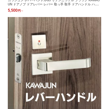
カワジュン レバーハンドルGJ サテンニッケル ブラック KAWAJ
UN ドアノブ ドアレバー レバー 取っ手 取手 ドアハンドル ハンド
ルレバー 空錠 表示錠 間仕切錠 錠付き 室内ドア 室内用 建具 扉
5,500
円
～
交換 修理 取替え リフォーム 新築 DIY トイレ 寝室 リビング 玄関
丸座 つまみ