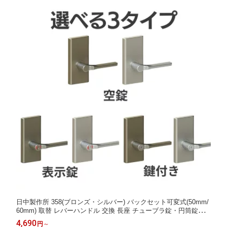
アハンドル 引き出し
日中製作所 358(ブロンズ・シルバー) バックセット可変式(50mm/
60mm) 取替 レバーハンドル 交換 長座 チューブラ錠・円筒錠OK
ドアノブ 鍵付き GIA取替レバーハンドル 空錠 表示錠 鍵付 扉 ト
4,690
円
～