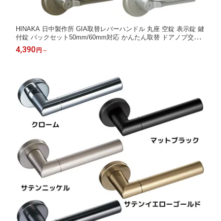
HINAKA 日中製作所 GIA取替レバーハンドル 丸座 空錠 表示錠 鍵
付錠 バックセット50mm/60mm対応 かんたん取替 ドアノブ交換
室内ドア トイレ 個室 取っ手 取手 つまみ ドアハンドル ドアレバ
4,390
円
～
ー 引き出し 扉 おしゃれ 大きな座が取替えに最適なレバーハンド
ル