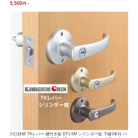
レバー トイレ 交換 リフォーム おしゃれ 取っ手 取手 つまみ ドア
5,500
円
～
レバー 引き出し 扉
川口技研 TKレバー 鍵付き錠 DT1-5M シリンダー錠 子鍵3本付 バ