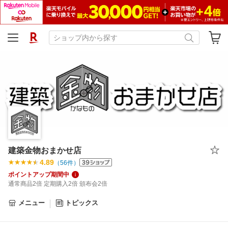
建築金物おまかせ店
4.89
（
56
件）
ポイントアップ期間中
通常商品2倍 定期購入2倍 頒布会2倍
メニュー
トピックス