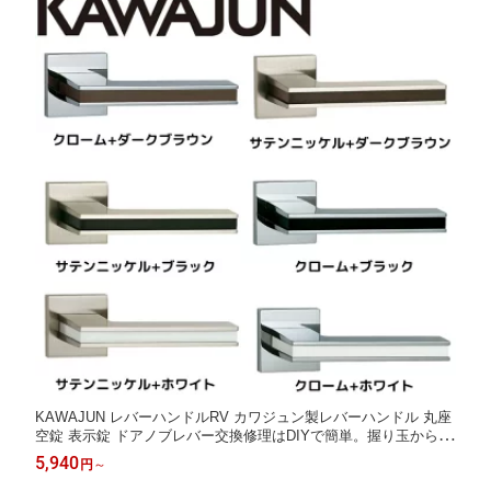
KAWAJUN レバーハンドルRV カワジュン製レバーハンドル 丸座
空錠 表示錠 ドアノブレバー交換修理はDIYで簡単。握り玉からド
アレバーに取替えて楽に開閉。トイレ用の錠付きドアグリップや
5,940
円
～
かっこいいシンプルでモダンな取っ手に取り替え 取手 つまみ ド