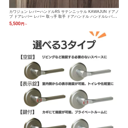
カワジュン レバーハンドルRS サテンニッケル KAWAJUN ドアノ
ブ ドアレバー レバー 取っ手 取手 ドアハンドル ハンドルレバー
空錠 表示錠 間仕切錠 錠付き 室内ドア 室内用 建具 扉 交換 修理
5,500
円
～
取替え リフォーム 新築 DIY トイレ 寝室 リビング 玄関 丸座 おし
ゃれ 北欧