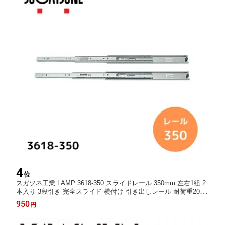
4
位
スガツネ工業 LAMP 3618-350 スライドレール 350mm 左右1組 2
本入り 3段引き 完全スライド 横付け 引き出しレール 耐荷重20kg
簡易キャッチ付 楽天倉庫発送 最強翌日配送 ランプ印 建築金物 家
950
円
具金物 引戸 戸車 DIY