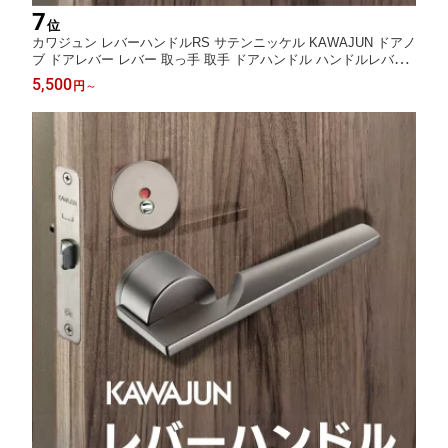
7
位
カワジュン レバーハンドルRS サテンニッケル KAWAJUN ドアノ
ブ ドアレバー レバー 取っ手 取手 ドアハンドル ハンドルレバー
空錠 表示錠 間仕切錠 錠付き 室内ドア 室内用 建具 扉 交換 修理
5,500
円
～
取替え リフォーム 新築 DIY トイレ 寝室 リビング 玄関 丸座 おし
ゃれ 北欧