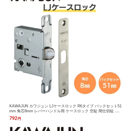
KAWAJUN カワジュン LJケースロック R6タイプ バックセット51
mm 角芯8mm レバーハンドル用 ケースロック 空錠 間仕切錠 表
示錠 交換 取替 ドアノブ 部品 室内ドア 取っ手 取手 つまみ ドア
792
円
ハンドル ドアレバー 引き出し 扉 おしゃれ 河淳 LJシリーズ