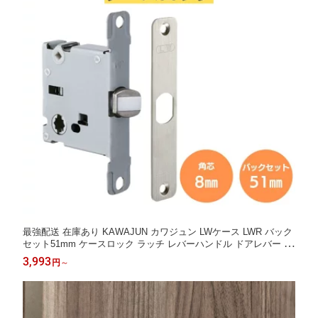
最強配送 在庫あり KAWAJUN カワジュン LWケース LWR バック
セット51mm ケースロック ラッチ レバーハンドル ドアレバー ド
アノブ 交換 修理 取替 部品 取っ手 取手 つまみ ドアハンドル 引
3,993
円
～
き出し 扉 おしゃれ 河淳 LWシリーズ