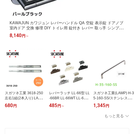
KAWAJUN カワジュン レバーハンドル QA 空錠 表示錠 ドアノブ
室内ドア 交換 修理 DIY トイレ用 錠付き レバー 取っ手 シンプル
モダン 取手 つまみ ドアハンドル ドアレバー 引き出し 扉 おしゃ
8,140
円
～
れ 握り玉からレバーハンドルへ。毎日の開閉をもっと快適に。
スガツネ工業 3618-250
レバーラッチ LL-66型 LL
スガツネ工業(LAMP) H-3
左右1組(2本入り) LAMP
-66BR LL-66WT LL-66C
5-160-SS/ステンレス鋼
3段引き スライドレール
R LL-66BL LL-66GR ホ
製ハンドル H-35-160-SS
680
485
1,345
円
円
～
円
横付けタイプ 幅36mm 長
ワイトブラウン クロムめ
ランプ印 建築金物 家具
さ250mm 完全スライド
っき ブラック グレー(難
金物 取っ手 取手 つまみ
もっと見る
光沢クロメート処理 引き
燃タイプ) スガツネ工業
ドアハンドル ドアレバー
出し DIY ランプ印 建築
LAMP ランプ 取っ手 取
引き出し 扉 交換 おしゃ
金物 家具金物 引戸 戸車
手 ハンドル つまみ ドア
れ
ハンドル ドアレバー 引