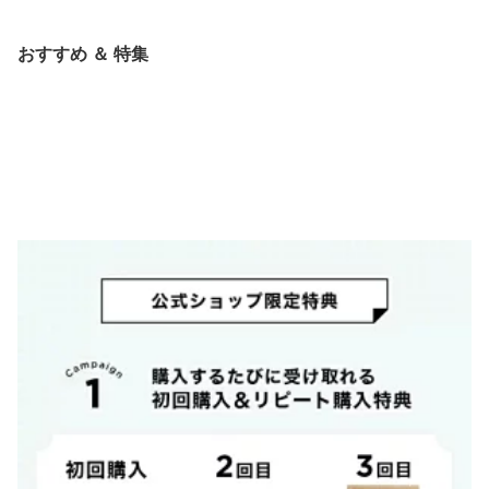
本体75mL+レフィル75m
ヘアケア セット UVケア
トメント フラッシュグレ
Lセット/レフィル75mL 2
ツヤ 潤い まとまり エイ
イズ 10mL×2◆ケラスタ
本セット/デイアンドナイ
ジングケア ダメージケア
ーゼ グロスアブソリュ
おすすめ ＆ 特集
トケア コフレ◆洗い流さ
切れ毛 枝毛 ギフト◆ケ
ない トリートメント ア
ラスターゼ クロノロジ
ウトバス
スト ツヤ髪ケア