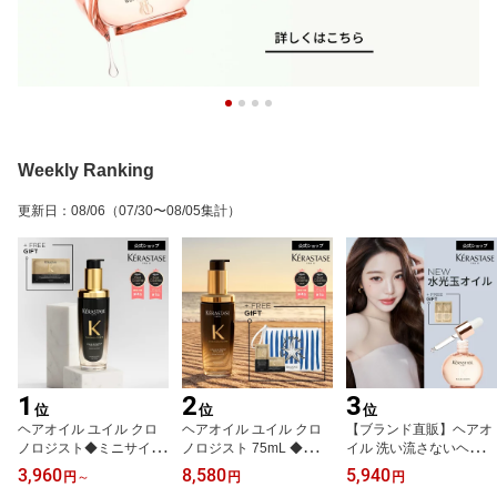
Weekly Ranking
更新日
：
08/06
（07/30〜08/05集計）
1
2
3
位
位
位
ヘアオイル ユイル クロ
ヘアオイル ユイル クロ
【ブランド直販】ヘアオ
ノロジスト◆ミニサイズ
ノロジスト 75mL ◆洗い
イル 洗い流さないヘアト
30mL/本体75mLセット/
流さない トリートメント
リートメント グレイズド
3,960
8,580
5,940
円
～
円
円
付替え用レフィル75mL/
アウトバス スタイリング
ロップス 45mL+トリー