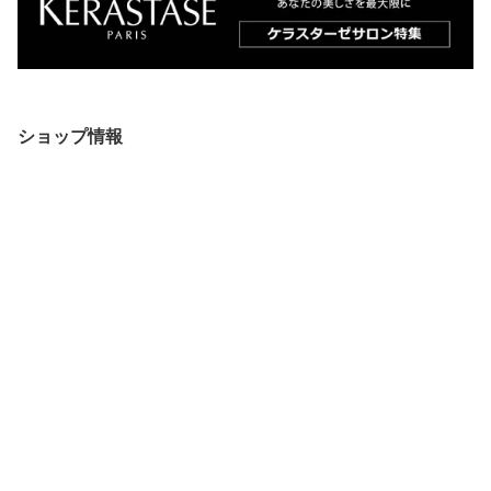
ショップ情報
会社概要・決済方法・配送方法
ショップへ問い合わせ
メルマガ登録・変更
受注・発送カレンダー
2026年8月
20
日
月
火
水
木
金
土
日
月
火