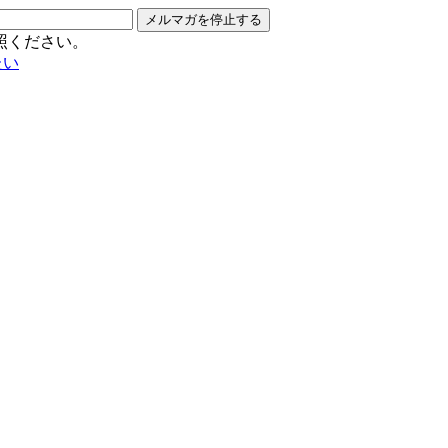
メルマガを停止する
照ください。
たい