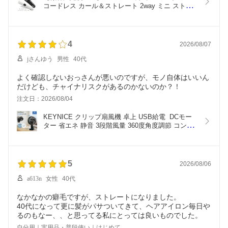
コードレス カール＆ストレート 2way ミニ ストレ
ートアイロン 前髪 USB充電式  携帯 小型 カール ヘ
アアイロン コンパクト 持ち運び 3段階温度調節 男
女兼用 ワイヤレス 軽量 初心者 旅行 プロ 母の日プ
レゼント ギフト KN-2606
4
2026/08/07
jさんゆう
男性
40代
よく確認しないおっさんが悪いのですが、モノ自体はいいん
だけども、チャイナリスクがあるのかないのか？！
注文日：2026/08/04
KEYNICE クリップ扇風機 卓上 USB給電  DCモー
ター 省エネ 静音 3段階風量 360度角度調節 コンパ
クト 車内 壁掛け対応 オフィス デスクに 正規品 1
年保証  KN-893
5
2026/08/06
a613n
女性
40代
なかなかの癖毛ですが、ストレートになりました。
40代になって更に髪がパサついてきて、ヘアアイロン毎日や
自分用｜実用品・普段使い｜はじめて