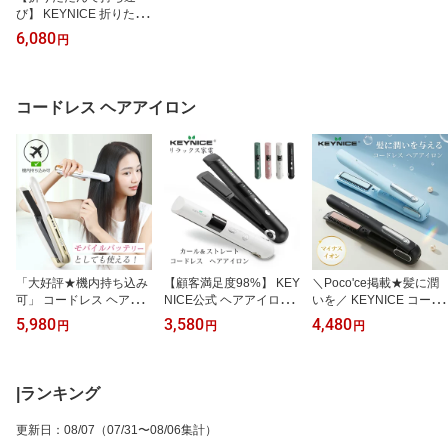
び】 KEYNICE 折りたた
み扇風機 コードレス 無
6,080
円
段階伸縮式 高さ調節可能
首振り 充電式 扇風機 DC
モーター サーキュレータ
ー 静音 7200mAh 大容量
コードレス ヘアアイロン
バッテリー リモコン付き
タイマー 卓上扇風機 4段
階風量 室内 アウトドア
KN-Q8Pro 1年保証
「大好評★機内持ち込み
【顧客満足度98%】 KEY
＼Poco'ce掲載★髪に潤
可」 コードレス ヘアア
NICE公式 ヘアアイロン
いを／ KEYNICE コード
イロン KEYNICE 電池着
コードレス カール＆スト
レス ヘアアイロン USB
5,980
3,580
4,480
円
円
円
脱式 海外使用OK ミニ U
レート 2way ミニ ストレ
充電式 マイナスイオン搭
SB充電式 ストレートア
ートアイロン 前髪 USB
載 ストレート ヘアアイ
イロン 飛行機 機内持ち
充電式 携帯 小型 カール
ロン 潤い ツヤ ダメージ
込み コンパクト 2way ス
ヘアアイロン コンパクト
軽減 4800mAh ストレー
|ランキング
トレート カール 3段階温
持ち運び 3段階温度調節
トアイロン 持ち運び便利
度 電池取り外し 持ち運
男女兼用 ワイヤレス 軽
携帯 カール 前髪 メンズ
更新日
：
08/07
（07/31〜08/06集計）
び 旅行/海外/出張/通勤 1
量 初心者 旅行 プロ 母の
レディース 美髪 学生 旅