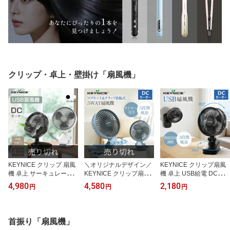
クリップ・卓上・壁掛け「扇風機」
KEYNICE クリップ 扇風
＼オリジナルデザイン／
KEYNICE クリップ扇風
機 卓上 サーキュレータ
KEYNICE クリップ扇風
機 卓上 USB給電 DCモー
ー 小型 植物育て 充電式
機 自動首振り 扇風機 卓
ター 省エネ 静音 3段階風
4,980
4,580
2,180
円
円
円
USB扇風機 自動首振り
上 小型 充電式 4way(ク
量 360度角度調節 コンパ
クリップファン コードレ
リップ/マグネット/置き/
クト 車内 壁掛け対応 オ
ス 360度角度調整 超静音
壁掛け) ハンディファン
フィス デスクに 正規品 1
ミニ扇風機 DCモーター
5000mAh タイマー付 KN
年保証 KN-893
首振り「扇風機」
空気循環 換気 風量4段階
-175 1年保証 正規品