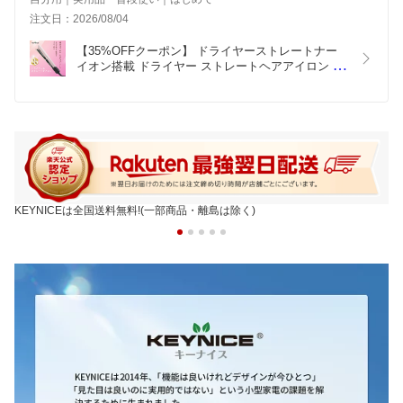
注文日：2026/08/04
【35%OFFクーポン】 ドライヤーストレートナー 
イオン搭載 ドライヤー ストレートヘアアイロン 
2in1 高濃度マイナスイオン搭載 ヘアアイロン 5段
階温度 3段階風量 スタイリング 予熱不要 ヘアスタ
イラー 乾髪 濡れ髪 両用 2WAY ピンク 女性 母の日
クリスマス ギフトKN-268
KEYNICEは全国送料無料!(一部商品・離島は除く)