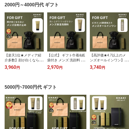
2000円～4000円代 ギフト
【楽天1位★メディア紹
【公式】 ギフト巾着&紙
【高評価★4.7以上のメ
介多数】顔が白くならな
袋付き メンズ 洗顔料 肌
ンズオールインワン】 ギ
い 日焼け止め メンズ ギ
荒れ ニキビ 毛穴 角質 乾
フト 巾着&紙袋付き KHA
3,960
2,970
3,740
円
円
円
フト巾着＆紙袋付き KHA
燥肌 無添加 メンズスキ
KI 化粧水 カーキ デイケ
KI カーキ ウォータープ
ンケア スキンケア コス
アエッセンスインローシ
ルーフ シミ予防 SPF50+
メ 男性 プレゼント 誕生
ョン コスメ スキンケア
PA++++ 男性用 ゴルフ メ
日 男性用 化粧品 ブラン
誕生日 男性 プレゼント
5000円~7000円代 ギフト
ンズスキンケア メンズコ
ド アウトドア スポーツ
男性用 化粧品 ブランド
スメ 男性 プレゼント 誕
紫外線 紫外線
薬用 紫外線ケア 紫外線
生日 紫外線