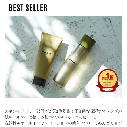
ギフト 男性用 化粧品 メ
ズスキンケア メンズ ギ
キ KHAKI 大きめ おしゃ
ンズスキンケア エイジン
フト 30代 40代 50代 誕
れ 折り畳み 日傘 ブラン
グケア 30代 40代 50代
生日 男性 プレゼント
ド 高級 高性能 メンズ 男
紫外線
性 紫外線 日焼け 熱中症
スキンケアセット部門で楽天1位受賞！圧倒的な保湿力でメンズの
肌をツルスベに整える基本のスキンケア2点セット。
洗顔料＆オールインワンローションの簡単２STEPでめんどくさが