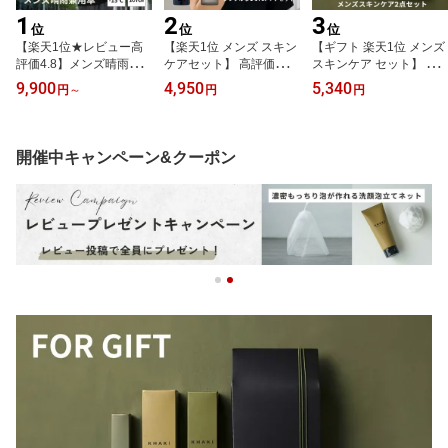
1
2
3
位
位
位
【楽天1位★レビュー高
【楽天1位 メンズ スキン
【ギフト 楽天1位 メンズ
評価4.8】メンズ晴雨兼
ケアセット】 高評価★4.
スキンケア セット】 高
用傘 アウトドア派 折り
6以上 KHAKI 乾燥 シミ
評価★4.7以上 デパコス
9,900
4,950
5,340
円
～
円
円
たたみ 大きめ 自動開閉
肌荒れ カーキ デパコス
2点 男性 誕生日 プレゼン
完全 遮光 遮熱 ワンタッ
オールインワン 化粧水
ト スキンケアセット 洗
チ 軽量 コーデュラ カー
洗顔料 誕生日 男性 プレ
顔料 オールインワン 化
キ KHAKI 大きめ おしゃ
ゼント ギフト 化粧品 メ
粧水 乾燥 男性用 メンズ
開催中キャンペーン&クーポン
れ 折り畳み 日傘 ブラン
ンズスキンケア 毛穴 ニ
スキンケアセット メンズ
ド 高級 高性能 メンズ 男
キビ メンズコスメ 紫外
コスメ 紫外線 ラッピン
性 紫外線 日焼け 熱中症
線
グ付き