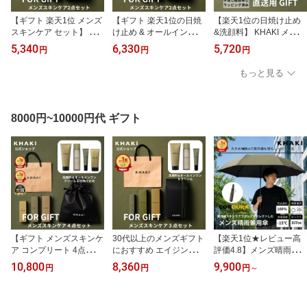
【ギフト 楽天1位 メンズ
【ギフト 楽天1位の日焼
【楽天1位の日焼け止め
スキンケア セット】 高
け止め & オールインワン
&洗顔料】 KHAKI メンズ
評価★4.7以上 デパコス
ローション】 メンズギフ
ギフト 紙袋付き デパコ
5,340
6,330
5,720
円
円
円
2点 男性 誕生日 プレゼン
ト KHAKI 紙袋付き メン
ス カーキ 顔が白くなら
ト スキンケアセット 洗
ズ 白くならない 化粧水
ない 石鹸で落とせる UV
もっと見る
顔料 オールインワン 化
スキンケアセット カーキ
ケア 誕生日 男性 プレゼ
粧水 乾燥 男性用 メンズ
誕生日 プレゼント ギフ
ント ギフト 男性用 化粧
スキンケアセット メンズ
ト 男性 メンズスキンケ
品 メンズスキンケア セ
コスメ 紫外線 ラッピン
ア メンズコスメ 紫外線
ット 肌荒れ スキンケア
8000円~10000円代 ギフト
グ付き
セット 紫外線
【ギフト メンズスキンケ
30代以上のメンズギフト
【楽天1位★レビュー高
ア コンプリート 4点セッ
におすすめ エイジングケ
評価4.8】メンズ晴雨兼
ト】 楽天1位 デパコス カ
ア セット KHAKI カーキ
用傘 アウトドア派 折り
10,800
8,360
9,900
円
円
円
～
ーキ 日焼け止め オール
スキンケア 洗顔料 オー
たたみ 大きめ 自動開閉
インワン 化粧水 洗顔料
ルインワン 化粧水 クリ
完全 遮光 遮熱 ワンタッ
誕生日 男性 プレゼント
ーム メンズコスメ メン
チ 軽量 コーデュラ カー