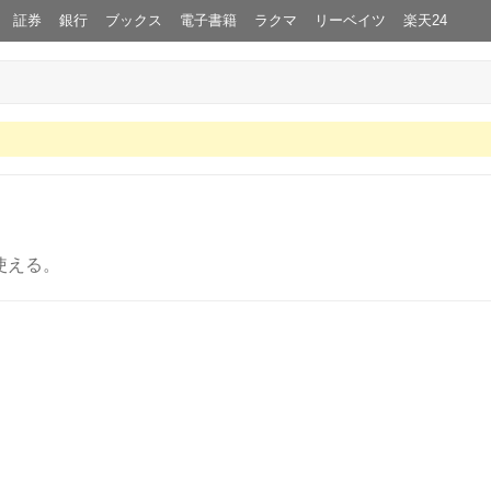
証券
銀行
ブックス
電子書籍
ラクマ
リーベイツ
楽天24
使える。