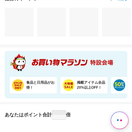
注目のイベント
すべて見る
食品と日用品がお
掲載アイテム全品
日
得！
20%以上OFF！
ポ