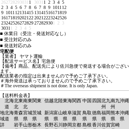
26
27
28
29
30
31
1
30
31
1
2
3
4
5
2
3
4
5
6
7
8
6
7
8
9
10
11
12
9
10
11
12
13
14
15
13
14
15
16
17
18
19
16
17
18
19
20
21
22
20
21
22
23
24
25
26
23
24
25
26
27
28
29
27
28
29
30
1
2
3
30
31
1
2
3
4
5
■
休業日（受注・発送対応なし）
■
受注対応のみ
■
発送対応のみ
宅配便
【業者】 ヤマト運輸
【配送サービス名】宅急便
【備考】商品、配送先により佐川急便で発送する場合がござい
ます。
配送業者の指定は出来ませんので予めご了承下さい。
＃海外発送は承っておりませんので予めご了承下さい。
＃The overseas shipment is not done. It is only Japan.
【送料料金表】
北海
北東
南東
関東
信越
北陸
東海
関西
中国
四国
北九
南九
沖縄
道
北
北
州
州
地
北海
青森
宮城
茨城
新潟
富山
岐阜
滋賀
鳥取
徳島
福岡
熊本
沖縄
域
道
県
県
県
県
県
県
県
県
県
県
県
県
詳
岩手
山形
栃木
長野
石川
静岡
京都
島根
香川
佐賀
宮崎