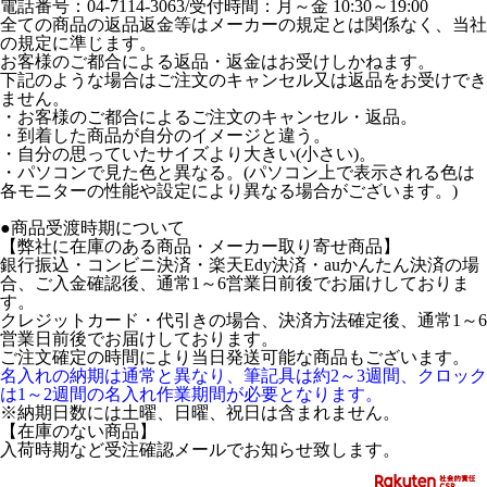
電話番号：04-7114-3063/受付時間：月～金 10:30～19:00
全ての商品の返品返金等はメーカーの規定とは関係なく、当社
の規定に準じます。
お客様のご都合による返品・返金はお受けしかねます。
下記のような場合はご注文のキャンセル又は返品をお受けでき
ません。
・お客様のご都合によるご注文のキャンセル・返品。
・到着した商品が自分のイメージと違う。
・自分の思っていたサイズより大きい(小さい)。
・パソコンで見た色と異なる。(パソコン上で表示される色は
各モニターの性能や設定により異なる場合がございます。)
●商品受渡時期について
【弊社に在庫のある商品・メーカー取り寄せ商品】
銀行振込・コンビニ決済・楽天Edy決済・auかんたん決済の場
合、ご入金確認後、通常1～6営業日前後でお届けしておりま
す。
クレジットカード・代引きの場合、決済方法確定後、通常1～6
営業日前後でお届けしております。
ご注文確定の時間により当日発送可能な商品もございます。
名入れの納期は通常と異なり、筆記具は約2～3週間、クロック
は1～2週間の名入れ作業期間が必要となります。
※納期日数には土曜、日曜、祝日は含まれません。
【在庫のない商品】
入荷時期など受注確認メールでお知らせ致します。