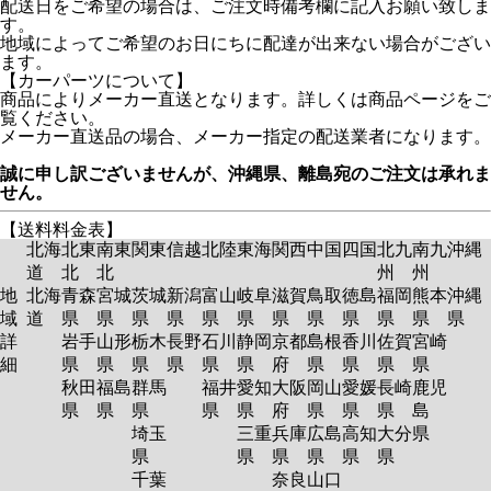
配送日をご希望の場合は、ご注文時備考欄に記入お願い致しま
す。
地域によってご希望のお日にちに配達が出来ない場合がござい
ます。
【カーパーツについて】
商品によりメーカー直送となります。詳しくは商品ページをご
覧ください。
メーカー直送品の場合、メーカー指定の配送業者になります。
誠に申し訳ございませんが、沖縄県、離島宛のご注文は承れま
せん。
【送料料金表】
北海
北東
南東
関東
信越
北陸
東海
関西
中国
四国
北九
南九
沖縄
道
北
北
州
州
地
北海
青森
宮城
茨城
新潟
富山
岐阜
滋賀
鳥取
徳島
福岡
熊本
沖縄
域
道
県
県
県
県
県
県
県
県
県
県
県
県
詳
岩手
山形
栃木
長野
石川
静岡
京都
島根
香川
佐賀
宮崎
細
県
県
県
県
県
県
府
県
県
県
県
秋田
福島
群馬
福井
愛知
大阪
岡山
愛媛
長崎
鹿児
県
県
県
県
県
府
県
県
県
島
埼玉
三重
兵庫
広島
高知
大分
県
県
県
県
県
県
県
千葉
奈良
山口