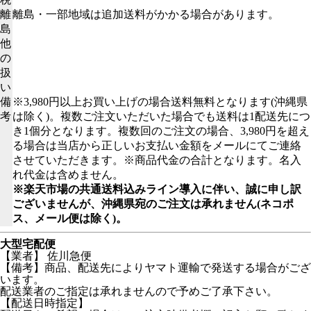
離
離島・一部地域は追加送料がかかる場合があります。
島
他
の
扱
い
備
※3,980円以上お買い上げの場合送料無料となります(沖縄県
考
は除く)。複数ご注文いただいた場合でも送料は1配送先につ
き1個分となります。複数回のご注文の場合、3,980円を超え
る場合は当店から正しいお支払い金額をメールにてご連絡
させていただきます。※商品代金の合計となります。名入
れ代金は含めません。
※楽天市場の共通送料込みライン導入に伴い、誠に申し訳
ございませんが、沖縄県宛のご注文は承れません(ネコポ
ス、メール便は除く)。
大型宅配便
【業者】 佐川急便
【備考】商品、配送先によりヤマト運輸で発送する場合がござ
います。
配送業者のご指定は承れませんので予めご了承下さい。
【配送日時指定】