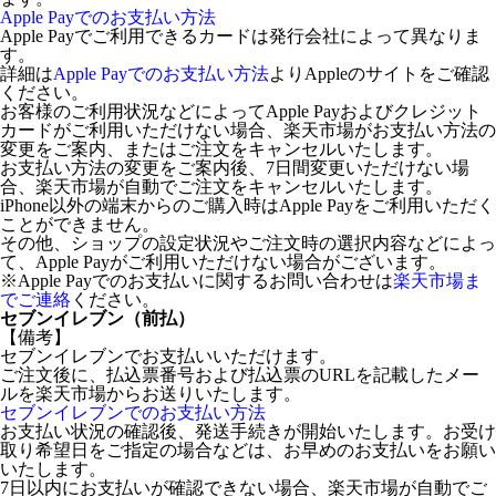
Apple Payでのお支払い方法
Apple Payでご利用できるカードは発行会社によって異なりま
す。
詳細は
Apple Payでのお支払い方法
よりAppleのサイトをご確認
ください。
お客様のご利用状況などによってApple Payおよびクレジット
カードがご利用いただけない場合、楽天市場がお支払い方法の
変更をご案内、またはご注文をキャンセルいたします。
お支払い方法の変更をご案内後、7日間変更いただけない場
合、楽天市場が自動でご注文をキャンセルいたします。
iPhone以外の端末からのご購入時はApple Payをご利用いただく
ことができません。
その他、ショップの設定状況やご注文時の選択内容などによっ
て、Apple Payがご利用いただけない場合がございます。
※Apple Payでのお支払いに関するお問い合わせは
楽天市場ま
でご連絡
ください。
セブンイレブン（前払）
【備考】
セブンイレブンでお支払いいただけます。
ご注文後に、払込票番号および払込票のURLを記載したメー
ルを楽天市場からお送りいたします。
セブンイレブンでのお支払い方法
お支払い状況の確認後、発送手続きが開始いたします。お受け
取り希望日をご指定の場合などは、お早めのお支払いをお願い
いたします。
7日以内にお支払いが確認できない場合、楽天市場が自動でご