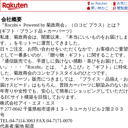
会社概要
『Rocobi＋ Powered by 菊政商会』（ロコビ プラス）とは？
[ギフト・ブランド品＋カーパーツ]
私達、菊政商会は、開業以来、『本当にいいものをお届けしま
す。』をモットーに運営してきました。
日々ご注文、お問い合わせをいただくなかで、お客様のご要望
として一番多いのが、『贈り物・ギフト』に関することです。
『通信販売でも、手渡しに負けない感動・喜びをお届けした
い』・・・『Rocobi』とは、『よろこび』と『ギフト』に特化
した、菊政商会のコンセプトスタイルのひとつです。
『カーパーツ』販売につきましては、『プライス・品揃え・お
届けスピード』はもちろん、普段カーパーツに馴染みのないお
年寄りや女性でも、安心して簡単にショッピングしていただけ
るECサイト構築を目指しております。
株式会社アイ・エヌ・エス
〒277-0042 千葉県柏市逆井１３－９ユーカリビル２階２０３
号
TEL:04-7114-3063 FAX:04-7171-0070
代表者:菊地 昭彦