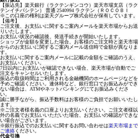
【振込先】楽天銀行（ラクテンギンコウ）楽天市場支店（ラク
テンイチバシテン） 普通 2540994 ラクテン（ＲＯＣＯＢＩ
※この口座の権利は楽天グループ株式会社が保有しています。
【備考】
ご注文後、お支払いに関するご案内メールを楽天市場からお送
りいたします。
お支払い状況の確認後、発送手続きが開始いたします。
ショップが金額を変更した場合、お客様のご注文時と楽天市場
からのお支払いに関するご案内メール送信時で金額が異なりま
す。
お支払いに関するご案内メールに記載の金額をご確認のうえ、
お支払いください。
7日以内にお支払いが確認できない場合、楽天市場が自動でご
注文をキャンセルいたします。
振込の取扱時間はご利用される金融機関のホームページなどを
予めご確認ください。連休時など、銀行窓口でお振込みができ
ない場合は、ATMやネットバンキングにてお振込みくださ
い。
誠に勝手ながら、振込手数料はお客様のご負担でお願いいたし
ます。
※ご注文者様名義の口座よりお支払いください。ご注文者様以
外の名義でお支払いいただいた場合、お支払いの確認ができな
い場合がございます。
※銀行振込でのお支払いに関するお問い合わせは
楽天市場まで
ご連絡
ください。
代金引換