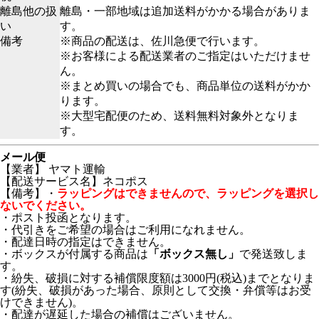
離島他の扱
離島・一部地域は追加送料がかかる場合がありま
い
す。
備考
※商品の配送は、佐川急便で行います。
※お客様による配送業者のご指定はいただけませ
ん。
※まとめ買いの場合でも、商品単位の送料がかか
ります。
※大型宅配便のため、送料無料対象外となりま
す。
メール便
【業者】 ヤマト運輸
【配送サービス名】ネコポス
【備考】・
ラッピングはできませんので、ラッピングを選択し
ないでください。
・ポスト投函となります。
・代引きをご希望の場合はご利用になれません。
・配達日時の指定はできません。
・ボックスが付属する商品は
「ボックス無し」
で発送致しま
す。
・紛失、破損に対する補償限度額は3000円(税込)までとなりま
す(紛失、破損があった場合、原則として交換・弁償等はお受
けできません)。
・配達が遅延した場合の補償はございません。