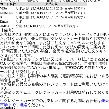
カード会社
支払方法
VISA
リボ,分割（3,5,6,10,12,15,18,20,24 回が可能です）
MASTER
リボ,分割（3,5,6,10,12,15,18,20,24 回が可能です）
JCB
リボ,分割（3,5,6,10,12,15,18,20,24 回が可能です）
Diners
リボ
AMEX
分割（3,5,6,10,12,15,18,20,24 回が可能です）
【備考】
お客様のご利用状況などによってクレジットカードがご利用い
ただけない場合、楽天市場がクレジットカード情報やお支払い
方法の変更をご案内、またはご注文をキャンセルいたします。
クレジットカード情報またはお支払い方法の変更をご案内後、
7日間変更いただけない場合、楽天市場が自動でご注文をキャ
ンセルいたします。
分割払い、リボルビング払い又はボーナス一括払いによるお支
払いとなる場合、割賦販売法第30条2の3第4項、同法施行規則
第54条1項各号に定められた事項は、注文確認後の自動配信メ
ールにより交付します。
※ご注文の際にお客様の本人確認（電話確認等）をお願いする
場合もございます。
※お客様と異なる名義のクレジットカードはご利用いただけま
せん。
※決済システム上、クレジットカード利用控は発行しておりま
せん。
※クレジットカードでのお支払いに関するお問い合わせは
楽天
市場までご連絡
ください。
銀行振込