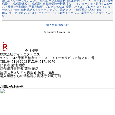
済
|
エネルギープランニング
|
住宅ローン変動金利（固定特約付き）・フラット35
|
損害
保険・生命保険比較
|
生命保険
|
自動車保険一括見積もり
|
インターネット銀行
|
ニュー
ス・検索
|
仕事紹介
|
不動産情報
|
ブログ
|
ROOM
|
楽天モバイル
|
プロバイダ・インタ
ーネット接続
|
無料通話＆メッセージアプリ
|
電話アプリ
|
動画配信
|
占い
|
toto・
BIG
|
宝くじ（ナンバーズ4・ナンバーズ3）
|
楽天イーグルス
|
楽天グループ サービス一
覧
個人情報保護方針
© Rakuten Group, Inc.
会社概要
株式会社アイ・エヌ・エス
〒277-0042 千葉県柏市逆井１３－９ユーカリビル２階２０３号
TEL:04-7114-3063 FAX:04-7171-0070
代表者
:
菊地 昭彦
店舗運営責任者
:
菊地 昭彦
店舗セキュリティ責任者
:
菊地 昭彦
購入履歴からの適格請求書発行:対応可能
お問い合わせ先