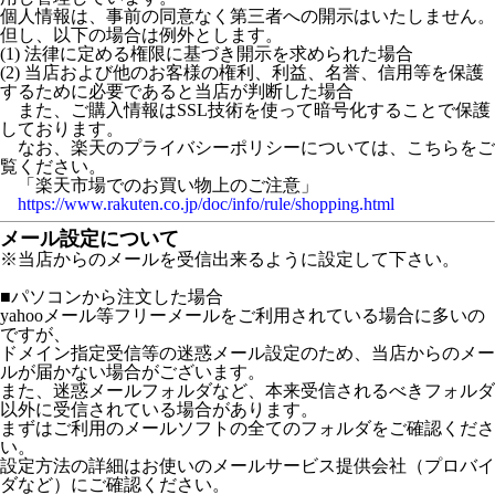
個人情報は、事前の同意なく第三者への開示はいたしません。
但し、以下の場合は例外とします。
(1) 法律に定める権限に基づき開示を求められた場合
(2) 当店および他のお客様の権利、利益、名誉、信用等を保護
するために必要であると当店が判断した場合
また、ご購入情報はSSL技術を使って暗号化することで保護
しております。
なお、楽天のプライバシーポリシーについては、こちらをご
覧ください。
「楽天市場でのお買い物上のご注意」
https://www.rakuten.co.jp/doc/info/rule/shopping.html
メール設定について
※当店からのメールを受信出来るように設定して下さい。
■パソコンから注文した場合
yahooメール等フリーメールをご利用されている場合に多いの
ですが、
ドメイン指定受信等の迷惑メール設定のため、当店からのメー
ルが届かない場合がございます。
また、迷惑メールフォルダなど、本来受信されるべきフォルダ
以外に受信されている場合があります。
まずはご利用のメールソフトの全てのフォルダをご確認くださ
い。
設定方法の詳細はお使いのメールサービス提供会社（プロバイ
ダなど）にご確認ください。