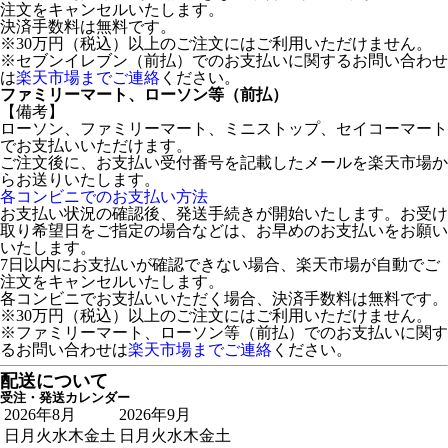
注文をキャンセルいたします。
決済手数料は無料です。
※30万円（税込）以上のご注文にはご利用いただけません。
※セブンイレブン（前払）でのお支払いに関するお問い合わせ
は
楽天市場までご連絡
ください。
ファミリーマート、ローソン等（前払）
【備考】
ローソン、ファミリーマート、ミニストップ、セイコーマート
でお支払いいただけます。
ご注文後に、お支払い受付番号を記載したメールを楽天市場か
らお送りいたします。
各コンビニでのお支払い方法
お支払い状況の確認後、発送手続きが開始いたします。お受け
取り希望日をご指定の場合などは、お早めのお支払いをお願い
いたします。
7日以内にお支払いが確認できない場合、楽天市場が自動でご
注文をキャンセルいたします。
各コンビニでお支払いいただく場合、決済手数料は無料です。
※30万円（税込）以上のご注文にはご利用いただけません。
※ファミリーマート、ローソン等（前払）でのお支払いに関す
るお問い合わせは
楽天市場までご連絡
ください。
配送について
受注・発送カレンダー
2026年8月
2026年9月
日
月
火
水
木
金
土
日
月
火
水
木
金
土