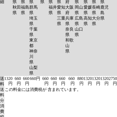
細
県
県
県
県
県
県
府
県
県
県
県
秋田
福島
群馬
福井
愛知
大阪
岡山
愛媛
長崎
鹿児
県
県
県
県
県
府
県
県
県
島
埼玉
三重
兵庫
広島
高知
大分
県
県
県
県
県
県
県
千葉
奈良
山口
県
県
県
東京
和歌
都
山
神奈
県
川
県
山梨
県
送
1320
660
660
660円
660
660
660
660
880
1320
1320
1320
2750
円
円
円
円
円
円
円
円
円
円
円
円
料
送
この料金には消費税が 含まれています。
料
分
消
費
税