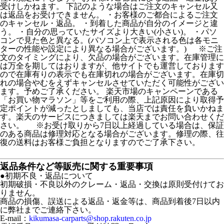
受けしかねます。 下記のような場合はご注文のキャンセル又
は返品をお受けできません。 ・お客様のご都合によるご注文
のキャンセル・返品。 ・到着した商品が自分のイメージと違
う。 ・自分の思っていたサイズより大きい(小さい)。 ・パソ
コンで見た色と異なる。(パソコン上で表示される色は各モニ
ターの性能や設定により異なる場合がございます。) ※ご注
文のタイミングにより、欠品の場合がございます。在庫管理に
は万全を期してはおりますが、他サイトでも運営しております
ので在庫有りの表示でも在庫切れの場合がございます。在庫切
れの場合やむをえずキャンセルさせていただく可能性がござい
ます。予めご了承ください。 楽天市場のキャンペーンである
「お買い物マラソン」等をご利用の際、上記原因により取得予
定ポイントが減ったとしましても、当店では責任を負いかねま
す。楽天のサービスにつきましては楽天までお問い合わせくだ
さい。 ※お受け取りから7日以上経過している場合は、保証
のある商品は修理対応となる場合がございます。修理の際、往
復の送料はお客様ご負担となりますのでご了承下さい。
返品条件など等販売に関する重要事項
●初期不良・返品について
初期破損・不良以外のクレーム・返品・交換は原則受付けてお
りません。
商品の損傷、誤送による返品・返金等は、商品到着後7日以内
に弊社までご連絡下さい。
E-mail：
kikumasa-carparts@shop.rakuten.co.jp