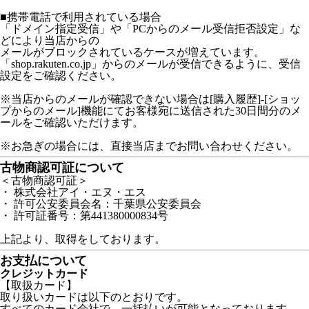
■携帯電話で利用されている場合
「ドメイン指定受信」や「PCからのメール受信拒否設定」な
どにより当店からの
メールがブロックされているケースが増えています。
「shop.rakuten.co.jp」からのメールが受信できるように、受信
設定をご確認ください。
※当店からのメールが確認できない場合は[購入履歴]-[ショッ
プからのメール]機能にてお客様宛に送信された30日間分のメ
ールをご確認いただけます。
※お急ぎの場合には、直接当店までお問い合わせください。
古物商認可証について
＜古物商認可証＞
・ 株式会社アイ・エヌ・エス
・ 許可公安委員会名：千葉県公安委員会
・ 許可証番号：第441380000834号
上記より、取得をしております。
お支払について
クレジットカード
【取扱カード】
取り扱いカードは以下のとおりです。
すべてのカード会社で、一括払いが可能となっております。