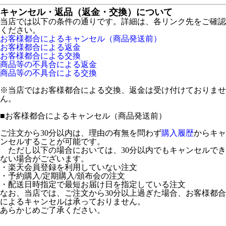
キャンセル・返品（返金・交換）について
当店では以下の条件の通りです。詳細は、各リンク先をご確認
ください。
お客様都合によるキャンセル（商品発送前）
お客様都合による返金
お客様都合による交換
商品等の不具合による返金
商品等の不具合による交換
※当店ではお客様都合による交換、返金は受け付けておりませ
ん。
■
お客様都合によるキャンセル（商品発送前）
ご注文から30分以内は、理由の有無を問わず
購入履歴
からキャ
ンセルすることが可能です。
ただし以下の場合においては、30分以内でもキャンセルでき
ない場合がございます。
・楽天会員登録を利用していない注文
・予約購入/定期購入/頒布会の注文
・配送日時指定で最短お届け日を指定している注文
なお、当店では、ご注文から30分以上過ぎた場合、お客様都合
によるキャンセルは承っておりません。
あらかじめご了承ください。