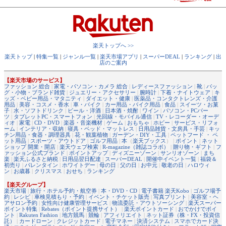
楽天トップへ >>
楽天トップ
|
特集一覧
|
ジャンル一覧
|
楽天市場アプリ
|
スーパーDEAL
|
ランキング
|
出
店のご案内
【楽天市場のサービス】
ファッション 総合
|
家電・パソコン・カメラ 総合
|
レディースファッション
|
靴
|
バッ
グ・小物・ブランド雑貨
|
ジュエリー・アクセサリー
|
腕時計
|
下着・ナイトウェア
|
キ
ッズ・ベビー用品・マタニティ
|
ダイエット・健康
|
医薬品・コンタクトレンズ・介護
用品
|
美容・コスメ・香水
|
車・バイク
|
カー用品・バイク用品
|
食品
|
スイーツ・お菓
子
|
水・ソフトドリンク
|
ビール・洋酒
|
日本酒・焼酎
|
ワイン
|
パソコン・PCパー
ツ
|
タブレットPC・スマートフォン
|
光回線・モバイル通信
|
TV・レコーダー・オーデ
ィオ
|
家電
|
CD・DVD
|
楽器・音楽機材
|
ゲーム
|
おもちゃ
|
ホビー
|
サービス・リフォ
ーム
|
インテリア・収納
|
寝具・ベッド・マットレス
|
日用品雑貨・文房具・手芸
|
キッ
チン用品・食器・調理器具
|
花・観葉植物
|
ガーデン・DIY・工具
|
ペットフード ・ ペ
ット用品
|
スポーツ・アウトドア
|
ゴルフ用品
|
本
（
楽天ブックス
） |
ポイント
|
ネット
ショップ 開業・開店
|
楽天ウェブ検索
|
R-magazine（雑誌コラボ）
|
贈り物・ギフト
|
フ
ァッション公式ブランド
|
ポイントアップ
|
ディズニーゾーン
|
サンリオゾーン
|
まち
楽
|
楽天ふるさと納税
|
日用品翌日配達
|
スーパーDEAL
|
開催中イベント一覧
|
福袋＆
初売り
|
バレンタイン
|
ホワイトデー
|
母の日
|
父の日
|
お中元
|
敬老の日
|
ハロウィ
ン
|
お歳暮
|
クリスマス
|
おせち
|
ランキング
【楽天グループ】
楽天市場
|
旅行・ホテル予約・航空券
|
本・DVD・CD
|
電子書籍 楽天Kobo
|
ゴルフ場予
約
|
レシピ
|
車検見積もり・予約
|
イベント・チケット販売
|
写真プリント
|
美容室・ヘ
アサロン予約
|
女性向け健康管理サービス
|
物流委託・アウトソーシング
|
楽天スーパー
ポイント特集
|
Rebates（ポイント提携サイト）
|
楽天ポイントカード
|
おでかけでポイ
ント
|
Rakuten Fashion
|
地方競馬
|
競輪
|
アフィリエイト
|
ネット証券（株・FX・投資信
託）
|
カードローン
|
クレジットカード
|
電子マネー
|
決済システム
|
スマホでカード決