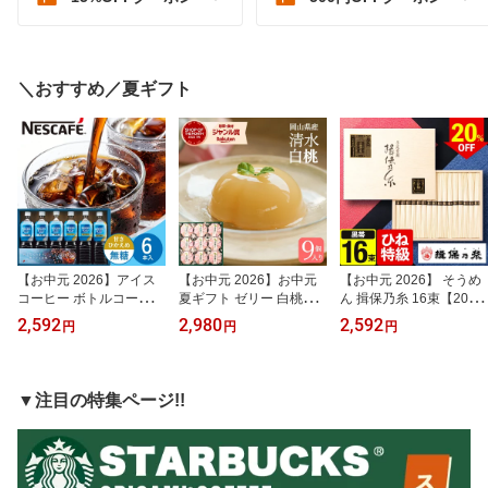
＼おすすめ／夏ギフト
【お中元 2026】アイス
【お中元 2026】お中元
【お中元 2026】 そうめ
コーヒー ボトルコーヒー
夏ギフト ゼリー 白桃ゼ
ん 揖保乃糸 16束【20％
ギフト ネスカフェ ネス
リー 9個 詰め合わせ 桃
OFF】揖保の糸 特級品
2,592
2,980
2,592
円
円
円
レ 無糖 加糖 微糖 アイス
岡山 清水 レビュー高評
お中元 夏ギフト ギフト
ブレンド 6本入り NIC-30
価 ギフト 最強配送 フル
手延素麺 素麺 にゅうめ
夏ギフト 御礼 珈琲 お返
ーツ スイーツ 果汁 食べ
ん 麺 食品 おかず 1品 黒
し 上司 暑中見舞い 残暑
やすい 国産 ご挨拶 日頃
帯 ひね特級 特級 高級 sd
▼注目の特集ページ!!
見舞い 御見舞 御中元 内
の感謝 プレゼント 引越
-30n 備蓄 防災食 非常食
祝い ご挨拶 粗品 贈り物
し 快気祝い 送料無料 pc
長期保存 贈り物 ギフト
贈答品 お供え
h-30
お供え 法事 引き出物 tz_