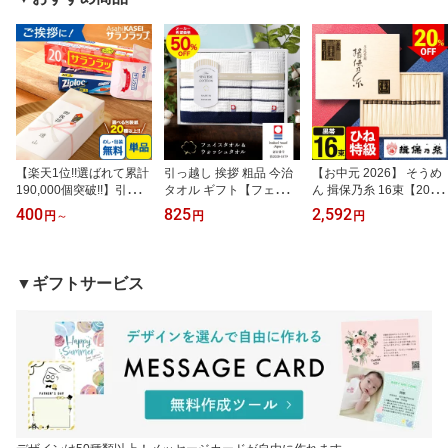
偲草 偲び草 しのび草 お
返礼 御礼 ご挨拶高割引
フト お悔やみ 喪中見舞
悔やみ 法要 香典 返し 粗
EO 竜胆りん tz_
い 奥野晴明堂 法要 法事
供養 粗品 引出物
お悔やみ 御霊前 葬儀御
供 一周忌 お墓 帰省 桐箱
入 tz_
【楽天1位!!選ばれて累計
引っ越し 挨拶 粗品 今治
【お中元 2026】 そうめ
190,000個突破!!】引越し
タオル ギフト【フェイス
ん 揖保乃糸 16束【20％
ご挨拶 粗品 引っ越し挨
タオル】 シンシアコット
OFF】揖保の糸 特級品
400
825
2,592
円
～
円
円
拶 ギフト 挨拶回り サラ
ン ウォッシュタオル S-1
お中元 夏ギフト ギフト
ンラップ バラエティ 旭
2150 [ タオルギフト] [引
手延素麺 素麺 にゅうめ
化成 地鎮祭 景品 記念品
っ越し挨拶 まとめ買い
ん 麺 食品 おかず 1品 黒
ラップ キッチン ノベル
法人 香典返し 内祝い 出
帯 ひね特級 特級 高級 sd
▼ギフトサービス
ティ 販促 ゴルフコンペ
産 結婚内祝い 結婚 引出
-30n 備蓄 防災食 非常食
内祝い お返し 4SVG4B t
物 引き出物 快気祝い 粗
長期保存 贈り物 ギフト
z_
供養 景品 記念品 今治タ
お供え 法事 引き出物 tz_
オル]tz_