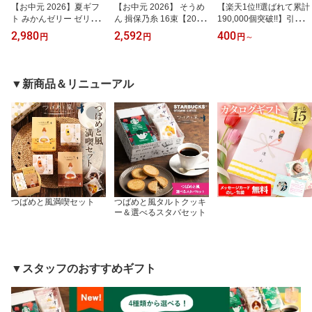
【お中元 2026】夏ギフ
【お中元 2026】 そうめ
【楽天1位!!選ばれて累計
ト みかんゼリー ゼリー
ん 揖保乃糸 16束【20％
190,000個突破!!】引越し
丸ごと みかん&果汁ゼリ
OFF】揖保の糸 特級品
ご挨拶 粗品 引っ越し挨
2,980
2,592
400
円
円
円
～
ー 国産 レビュー高評価
お中元 夏ギフト ギフト
拶 ギフト 挨拶回り サラ
まるごと 詰め合わせ ギ
手延素麺 素麺 にゅうめ
ンラップ バラエティ 旭
フト 最強配送 みかん く
ん 麺 食品 おかず 1品 黒
化成 地鎮祭 景品 記念品
だもの そのまんま 果物
帯 ひね特級 特級 高級 sd
ラップ キッチン ノベル
▼新商品＆リニューアル
フルーツ 食べやすい 12
-30n 備蓄 防災食 非常食
ティ 販促 ゴルフコンペ
個 日頃の感謝 ご挨拶 見
長期保存 贈り物 ギフト
内祝い お返し 4SVG4B t
舞い おすすめ
お供え 法事 引き出物 tz_
z_
つばめと風満喫セット
つばめと風タルトクッキ
ー＆選べるスタバセット
▼スタッフのおすすめギフト