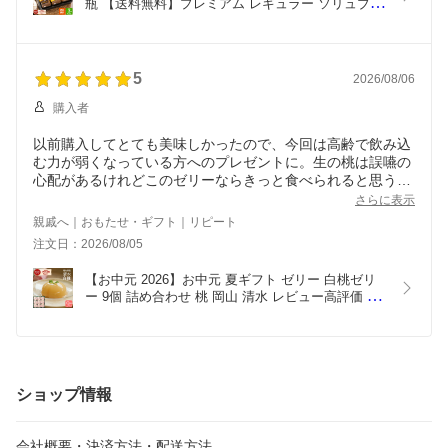
瓶 【送料無料】プレミアム レギュラー ソリュブル 
＜3本＞N35-A ゴールドブレンド珈琲 結婚内祝い 出
産内祝い 御供 ギフト 内祝い お返し ご挨拶 快気 香
典返し 粗供養
5
2026/08/06
購入者
以前購入してとても美味しかったので、今回は高齢で飲み込
む力が弱くなっている方へのプレゼントに。生の桃は誤嚥の
心配があるけれどこのゼリーならきっと食べられると思う。
と言ってもゼラチンや寒天で固めたような食感ではなく、絶
さらに表示
妙に本物っほくてとにかく美味しいです。
親戚へ｜おもたせ・ギフト｜リピート
注文日：2026/08/05
【お中元 2026】お中元 夏ギフト ゼリー 白桃ゼリ
ー 9個 詰め合わせ 桃 岡山 清水 レビュー高評価 ギ
フト 最強配送 フルーツ スイーツ 果汁 食べやすい 
国産 ご挨拶 日頃の感謝 プレゼント 引越し 快気祝
い 送料無料 pch-30
ショップ情報
会社概要・決済方法・配送方法