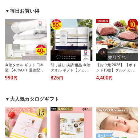
▼毎日お買い得
今治タオル ギフト 日本
引っ越し 挨拶 粗品 今治
【お中元 2026】 【ポイ
製 【40%OFF 最強配送
タオル ギフト【フェイス
ント10倍】グルメ カタ
限定数まで】 mollis モリ
タオル】 シンシアコット
ログギフト 送料無料 彩
990
825
4,400
円
円
円
ス タオル SDGs 66815＜
ン ウォッシュタオル S-1
璃 3900円 コース 千鳥文
ストライプ・白＞ フェイ
2150 [ タオルギフト] [引
（ちどりもん）内祝い 結
スタオル ハンドタオル
っ越し挨拶 まとめ買い
婚内祝い 快気祝い 記念
引越し 挨拶 粗品 記念品
法人 香典返し 内祝い 出
品 新築内祝い 粗品 入学
▼大人気カタログギフト
出産内祝い 結婚内祝い
産 結婚内祝い 結婚 引出
内祝い 結婚 出産 内祝い
御礼 お返し 退職 香典返
物 引き出物 快気祝い 粗
引越しお返し お礼 お祝
し 満中陰志 奉書 tz_
供養 景品 記念品 今治タ
い 香典返し 返礼品 誕生
オル]tz_
日