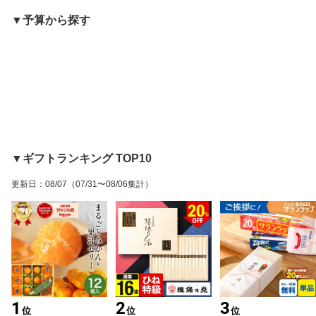
▼予算から探す
▼ギフトランキング TOP10
更新日
：
08/07
（07/31〜08/06集計）
1
2
3
位
位
位