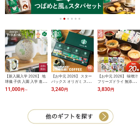
【新入園入学 2026】 地
【お中元 2026】 スター
【お中元 2026】 味噌汁
球儀 子供 入園 入学 進級
バックス オリガミ スタ
フリーズドライ 無添加
ほぼ日のアースボール ジ
バ コーヒー ドリップ ギ
みそ汁 インスタント ギ
11,000
3,240
3,830
円
～
円
円
ャーニー 20cm 誕生日 祝
フト SBXー30B (NYS) パ
フト最強配送 【計20食
い お祝い ギフト プレゼ
ーソナル プレゼント新築
入り】ラッピング プレゼ
ント ラッピング 知育 お
祝い 結婚内祝い 出産内
ント 中元ご挨拶 内祝い
もちゃ 世界地図 地図 ほ
祝い ご挨拶 引っ越し 引
コスモス食品 国産 お供
ぼ日 3D インテリア 景品
越し 内祝い 香典返し 御
え お供 香典返し 引越し
新築祝い 結婚内祝い 468
供 粗供養 詰め合わせ
結婚 出産 快気 お礼
04