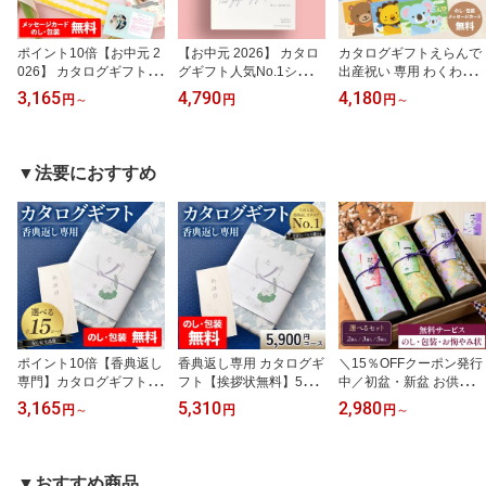
ポイント10倍【お中元 2
【お中元 2026】 カタロ
カタログギフトえらんで
026】 カタログギフト 送
グギフト人気No.1シリー
出産祝い 専用 わくわく
料無料 内祝い 結婚祝い
ズ プレミアムカタログギ
きらきら にこにこ 【冊
3,165
4,790
4,180
円
～
円
円
～
出産 ギフト お返し グル
フト5000円 5900円コー
子タイプ】 名入れタオル
メ 引越し 就職祝い 新築
ス EO キウイ 結婚内祝い
赤ちゃん ベビー お祝い
入学 卒業 進級 お祝い お
出産祝い 内祝い 快気祝
ご出産祝い 出産御祝いプ
礼 人気 お得 ギフトカタ
い 記念品 新築内祝い 粗
レゼント ギフト のし 包
▼法要におすすめ
ログ 冊子 ブランド
品 入学内祝い 結婚 出産
装 カード無料
お礼 引出物 tz_
ポイント10倍【香典返し
香典返し専用 カタログギ
＼15％OFFクーポン発行
専門】カタログギフト送
フト【挨拶状無料】5000
中／初盆・新盆 お供え
料無料 お返し 返礼 仏事
円 お返し送料無料 四十
線香 ギフト 贈答用 ご進
3,165
5,310
2,980
円
～
円
円
～
法事 弔事専用 挨拶状無
九日 49日 忌明け 忌明志
物 御供 お仏前 進物線香
料 満中陰志 49日 四十九
満中陰志 志 偲草 偲び草
お線香 花くらべ【選べる
日 一周忌 三回忌 和風デ
しのび草法事 法要 香典
2種 3種 5種】桐箱入 微
ザイン 忌明け 忌明志 志
返し 粗供養 粗品 引出物
煙 奥野晴明堂 お線香ギ
▼おすすめ商品