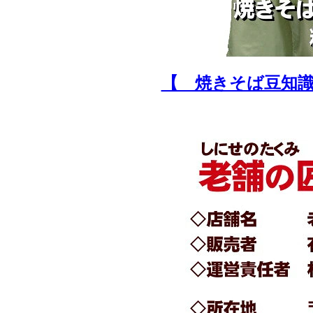
【 焼きそば豆知