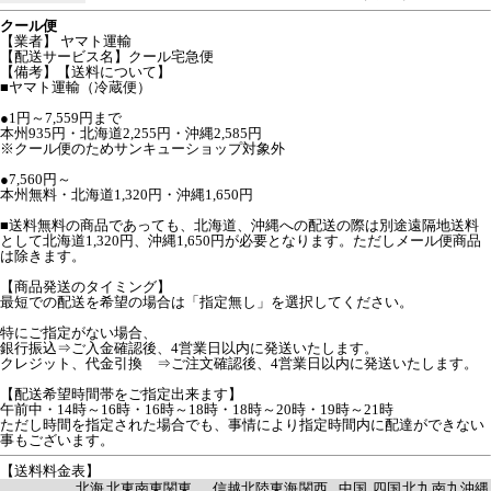
クール便
【業者】 ヤマト運輸
【配送サービス名】クール宅急便
【備考】【送料について】
■ヤマト運輸（冷蔵便）
●1円～7,559円まで
本州935円・北海道2,255円・沖縄2,585円
※クール便のためサンキューショップ対象外
●7,560円～
本州無料・北海道1,320円・沖縄1,650円
■送料無料の商品であっても、北海道、沖縄への配送の際は別途遠隔地送料
として北海道1,320円、沖縄1,650円が必要となります。ただしメール便商品
は除きます。
【商品発送のタイミング】
最短での配送を希望の場合は「指定無し」を選択してください。
特にご指定がない場合、
銀行振込⇒ご入金確認後、4営業日以内に発送いたします。
クレジット、代金引換 ⇒ご注文確認後、4営業日以内に発送いたします。
【配送希望時間帯をご指定出来ます】
午前中・14時～16時・16時～18時・18時～20時・19時～21時
ただし時間を指定された場合でも、事情により指定時間内に配達ができない
事もございます。
【送料料金表】
北海
北東
南東
関東
信越
北陸
東海
関西
中国
四国
北九
南九
沖縄