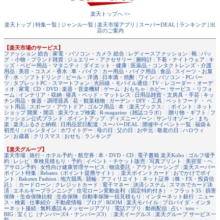
楽天トップへ >>
楽天トップ
|
特集一覧
|
ジャンル一覧
|
楽天市場アプリ
|
スーパーDEAL
|
ランキング
|
出
店のご案内
【楽天市場のサービス】
ファッション 総合
|
家電・パソコン・カメラ 総合
|
レディースファッション
|
靴
|
バッ
グ・小物・ブランド雑貨
|
ジュエリー・アクセサリー
|
腕時計
|
下着・ナイトウェア
|
キ
ッズ・ベビー用品・マタニティ
|
ダイエット・健康
|
医薬品・コンタクトレンズ・介護
用品
|
美容・コスメ・香水
|
車・バイク
|
カー用品・バイク用品
|
食品
|
スイーツ・お菓
子
|
水・ソフトドリンク
|
ビール・洋酒
|
日本酒・焼酎
|
ワイン
|
パソコン・PCパー
ツ
|
タブレットPC・スマートフォン
|
光回線・モバイル通信
|
TV・レコーダー・オーデ
ィオ
|
家電
|
CD・DVD
|
楽器・音楽機材
|
ゲーム
|
おもちゃ
|
ホビー
|
サービス・リフォ
ーム
|
インテリア・収納
|
寝具・ベッド・マットレス
|
日用品雑貨・文房具・手芸
|
キッ
チン用品・食器・調理器具
|
花・観葉植物
|
ガーデン・DIY・工具
|
ペットフード ・ ペ
ット用品
|
スポーツ・アウトドア
|
ゴルフ用品
|
本
（
楽天ブックス
） |
ポイント
|
ネット
ショップ 開業・開店
|
楽天ウェブ検索
|
R-magazine（雑誌コラボ）
|
贈り物・ギフト
|
フ
ァッション公式ブランド
|
ポイントアップ
|
ディズニーゾーン
|
サンリオゾーン
|
まち
楽
|
楽天ふるさと納税
|
日用品翌日配達
|
スーパーDEAL
|
開催中イベント一覧
|
福袋＆
初売り
|
バレンタイン
|
ホワイトデー
|
母の日
|
父の日
|
お中元
|
敬老の日
|
ハロウィ
ン
|
お歳暮
|
クリスマス
|
おせち
|
ランキング
【楽天グループ】
楽天市場
|
旅行・ホテル予約・航空券
|
本・DVD・CD
|
電子書籍 楽天Kobo
|
ゴルフ場予
約
|
レシピ
|
車検見積もり・予約
|
イベント・チケット販売
|
写真プリント
|
美容室・ヘ
アサロン予約
|
女性向け健康管理サービス
|
物流委託・アウトソーシング
|
楽天スーパー
ポイント特集
|
Rebates（ポイント提携サイト）
|
楽天ポイントカード
|
おでかけでポイ
ント
|
Rakuten Fashion
|
地方競馬
|
競輪
|
アフィリエイト
|
ネット証券（株・FX・投資信
託）
|
カードローン
|
クレジットカード
|
電子マネー
|
決済システム
|
スマホでカード決
済
|
エネルギープランニング
|
住宅ローン変動金利（固定特約付き）・フラット35
|
損害
保険・生命保険比較
|
生命保険
|
自動車保険一括見積もり
|
インターネット銀行
|
ニュー
ス・検索
|
仕事紹介
|
不動産情報
|
ブログ
|
ROOM
|
楽天モバイル
|
プロバイダ・インタ
ーネット接続
|
無料通話＆メッセージアプリ
|
電話アプリ
|
動画配信
|
占い
|
toto・
BIG
|
宝くじ（ナンバーズ4・ナンバーズ3）
|
楽天イーグルス
|
楽天グループ サービス一