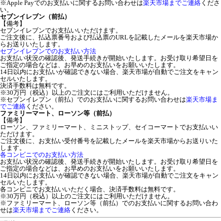
※Apple Payでのお支払いに関するお問い合わせは
楽天市場までご連絡
くださ
い。
セブンイレブン（前払）
【備考】
セブンイレブンでお支払いいただけます。
ご注文後に、払込票番号および払込票のURLを記載したメールを楽天市場か
らお送りいたします。
セブンイレブンでのお支払い方法
お支払い状況の確認後、発送手続きが開始いたします。お受け取り希望日を
ご指定の場合などは、お早めのお支払いをお願いいたします。
14日以内にお支払いが確認できない場合、楽天市場が自動でご注文をキャン
セルいたします。
決済手数料は無料です。
※30万円（税込）以上のご注文にはご利用いただけません。
※セブンイレブン（前払）でのお支払いに関するお問い合わせは
楽天市場ま
でご連絡
ください。
ファミリーマート、ローソン等（前払）
【備考】
ローソン、ファミリーマート、ミニストップ、セイコーマートでお支払いい
ただけます。
ご注文後に、お支払い受付番号を記載したメールを楽天市場からお送りいた
します。
各コンビニでのお支払い方法
お支払い状況の確認後、発送手続きが開始いたします。お受け取り希望日を
ご指定の場合などは、お早めのお支払いをお願いいたします。
14日以内にお支払いが確認できない場合、楽天市場が自動でご注文をキャン
セルいたします。
各コンビニでお支払いいただく場合、決済手数料は無料です。
※30万円（税込）以上のご注文にはご利用いただけません。
※ファミリーマート、ローソン等（前払）でのお支払いに関するお問い合わ
せは
楽天市場までご連絡
ください。