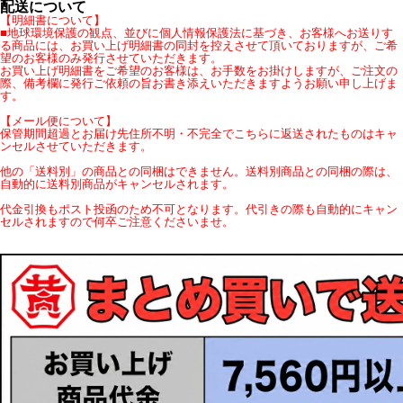
配送について
【明細書について】
■地球環境保護の観点、並びに個人情報保護法に基づき、お客様へお送りす
る商品には、お買い上げ明細書の同封を控えさせて頂いておりますが、ご希
望のお客様のみ発行させていただきます。
お買い上げ明細書をご希望のお客様は、お手数をお掛けしますが、ご注文の
際、備考欄に発行ご依頼の旨お書き添えいただきますようお願い申し上げま
す。
【メール便について】
保管期間超過とお届け先住所不明・不完全でこちらに返送されたものはキャ
ンセルさせていただきます。
他の「送料別」の商品との同梱はできません。送料別商品との同梱の際は、
自動的に送料別商品がキャンセルされます。
代金引換もポスト投函のため不可となります。代引きの際も自動的にキャン
セルされますので何卒ご注意くださいませ。