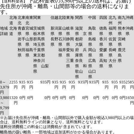
下記料金表の3,980円以上の送料は、お届け
【送料料金表】
先住所が沖縄・離島・山間部等の場合の送料になりま
す。
北海
北東
南東
関東
信越
北陸
東海
関西
中国
四国
北九
南九
沖縄
道
北
北
州
州
地域
北海
青森
宮城
茨城県
新潟
富山
岐阜
滋賀
鳥取
徳島
福岡
熊本
沖縄
詳細
道
県
県
栃木県
県
県
県
県 京
県
県
県
県
県
岩手
山形
群馬県
長野
石川
静岡
都府
島根
香川
佐賀
宮崎
県
県
埼玉県
県
県
県
大阪
県
県
県
県
秋田
福島
千葉県
福井
愛知
府 兵
岡山
愛媛
長崎
鹿児
県
県
東京都
県
県
庫県
県
県
県
島
神奈川
三重
奈良
広島
高知
大分
県
県 山梨
県
県 和
県
県
県
県
歌山
山口
県
県
0～
2255
935
935
935円
935
935
935
935円
935円
935
935
935
2585
3,979
円
円
円
円
円
円
円
円
円
円
円
3,980
1320
0円
0円
0円
0円
0円
0円
0円
0円
0円
0円
0円
1650
～
円
円
9,799
円
※お届け先住所が沖縄・離島・山間部以外で購入金額が税込3,980円以上の場
合は、送料無料ラインの対象となり、送料無料となります。
送料分消費税
この料金には消費税が 含まれています。
離島他の扱い
離島・一部地域は追加送料がかかる場合があります。