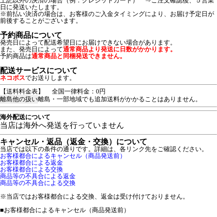
上記以外の決済の場合（例：クレジットカード） ⇒ご注文確認後、５営業
日に発送いたします。
※前払い決済の場合は、お客様のご入金タイミングにより、お届け予定日が
前後することがございます。
予約商品について
発売日によって配送希望日にお届けできない場合があります。
また、発売日によって
通常商品より発送に日数がかかります。
予約商品は
通常商品と同梱発送できません。
配送サービスについて
ネコポス
でお送りします。
【送料料金表】
全国一律料金：0円
離島他の扱い
離島・一部地域でも追加送料がかかることはありません。
海外配送について
当店は海外へ発送を行っていません
キャンセル・返品（返金・交換）について
当店では以下の条件の通りです。詳細は、各リンク先をご確認ください。
お客様都合によるキャンセル（商品発送前）
お客様都合による返金
お客様都合による交換
商品等の不具合による返金
商品等の不具合による交換
※当店ではお客様都合による交換、返金は受け付けておりません。
■
お客様都合によるキャンセル（商品発送前）