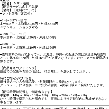
【業者】 ヤマト運輸
【配送サービス名】宅急便
【備考】【送料について】
■ヤマト運輸（常温便）
●1円～3,979円まで
本州935円・北海道2,255円・沖縄2,585円
※サンキューショップ対応
●3,980円～9,799円
本州無料・北海道1,320円・沖縄1,650円
●9,800円～
本州無料・北海道1,320円・沖縄1,650円
■送料無料の商品であっても、北海道、沖縄への配送の際は別途遠隔地送料
として北海道1320円、沖縄1650円が必要となります。ただしメール便商品は
除きます。
【商品発送のタイミング】
最短での配送を希望の場合は「指定無し」を選択してください。
特にご指定がない場合、
銀行振込⇒ご入金確認後、4営業日以内に発送いたします。
クレジット、代金引換 ⇒ご注文確認後、4営業日以内に発送いたします。
【配送希望時間帯をご指定出来ます】
午前中・14時～16時・16時～18時・18時～20時・19時～21時
ただし時間を指定された場合でも、事情により指定時間内に配達ができない
事もございます。