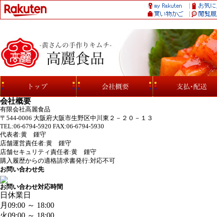
会社概要
有限会社高麗食品
〒544-0006 大阪府大阪市生野区中川東２－２０－１３
TEL:06-6794-5920 FAX:06-6794-5930
代表者:黄 鍾守
店舗運営責任者:黄 鍾守
店舗セキュリティ責任者:黄 鍾守
購入履歴からの適格請求書発行:対応不可
お問い合わせ先
お問い合わせ対応時間
日
休業日
月
09:00 ～ 18:00
火
09:00 ～ 18:00