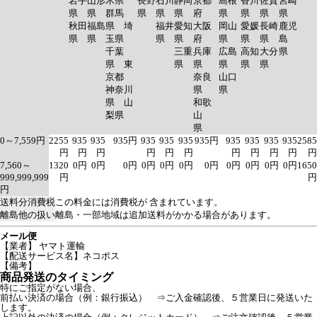
岩手
山形
木県
長野
石川
静岡
京都
島根
香川
佐賀
宮崎
県
県
群馬
県
県
県
府
県
県
県
県
秋田
福島
県 埼
福井
愛知
大阪
岡山
愛媛
長崎
鹿児
県
県
玉県
県
県
府
県
県
県
島
千葉
三重
兵庫
広島
高知
大分
県
県 東
県
県
県
県
県
京都
奈良
山口
神奈川
県
県
県 山
和歌
梨県
山
県
0～7,559円
2255
935
935
935円
935
935
935
935円
935
935
935
935
2585
円
円
円
円
円
円
円
円
円
円
円
7,560～
1320
0円
0円
0円
0円
0円
0円
0円
0円
0円
0円
0円
1650
999,999,999
円
円
円
送料分消費税
この料金には消費税が 含まれています。
離島他の扱い
離島・一部地域は追加送料がかかる場合があります。
メール便
【業者】 ヤマト運輸
【配送サービス名】ネコポス
【備考】
商品発送のタイミング
特にご指定がない場合、
前払い決済の場合（例：銀行振込） ⇒ご入金確認後、５営業日に発送いた
します。