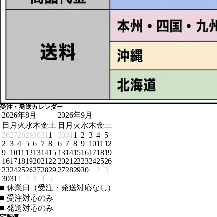
受注・発送カレンダー
2026年8月
2026年9月
日
月
火
水
木
金
土
日
月
火
水
木
金
土
26
27
28
29
30
31
1
30
31
1
2
3
4
5
2
3
4
5
6
7
8
6
7
8
9
10
11
12
9
10
11
12
13
14
15
13
14
15
16
17
18
19
16
17
18
19
20
21
22
20
21
22
23
24
25
26
23
24
25
26
27
28
29
27
28
29
30
1
2
3
30
31
1
2
3
4
5
■
休業日（受注・発送対応なし）
■
受注対応のみ
■
発送対応のみ
宅配便