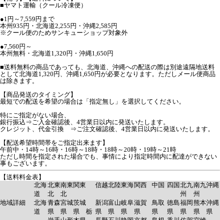
■ヤマト運輸（クール冷凍便）
●1円～7,559円まで
本州935円・北海道2,255円・沖縄2,585円
※クール便のためサンキューショップ対象外
●7,560円～
本州無料・北海道1,320円・沖縄1,650円
■送料無料の商品であっても、北海道、沖縄への配送の際は別途遠隔地送料
として北海道1,320円、沖縄1,650円が必要となります。ただしメール便商品
は除きます。
【商品発送のタイミング】
最短での配送を希望の場合は「指定無し」を選択してください。
特にご指定がない場合、
銀行振込⇒ご入金確認後、4営業日以内に発送いたします。
クレジット、代金引換 ⇒ご注文確認後、4営業日以内に発送いたします。
【配送希望時間帯をご指定出来ます】
午前中・14時～16時・16時～18時・18時～20時・19時～21時
ただし時間を指定された場合でも、事情により指定時間内に配達ができない
事もございます。
【送料料金表】
北海
北東
南東
関東
信越
北陸
東海
関西
中国
四国
北九
南九
沖縄
道
北
北
州
州
地域詳細
北海
青森
宮城
茨城
新潟
富山
岐阜
滋賀
鳥取
徳島
福岡
熊本
沖縄
道
県
県
県 栃
県
県
県
県
県
県
県
県
県