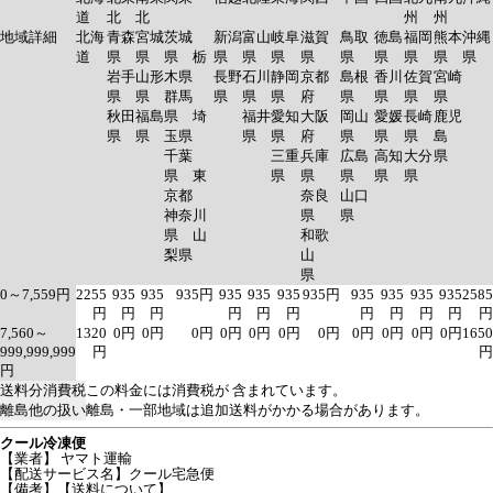
道
北
北
州
州
地域詳細
北海
青森
宮城
茨城
新潟
富山
岐阜
滋賀
鳥取
徳島
福岡
熊本
沖縄
道
県
県
県 栃
県
県
県
県
県
県
県
県
県
岩手
山形
木県
長野
石川
静岡
京都
島根
香川
佐賀
宮崎
県
県
群馬
県
県
県
府
県
県
県
県
秋田
福島
県 埼
福井
愛知
大阪
岡山
愛媛
長崎
鹿児
県
県
玉県
県
県
府
県
県
県
島
千葉
三重
兵庫
広島
高知
大分
県
県 東
県
県
県
県
県
京都
奈良
山口
神奈川
県
県
県 山
和歌
梨県
山
県
0～7,559円
2255
935
935
935円
935
935
935
935円
935
935
935
935
2585
円
円
円
円
円
円
円
円
円
円
円
7,560～
1320
0円
0円
0円
0円
0円
0円
0円
0円
0円
0円
0円
1650
999,999,999
円
円
円
送料分消費税
この料金には消費税が 含まれています。
離島他の扱い
離島・一部地域は追加送料がかかる場合があります。
クール冷凍便
【業者】 ヤマト運輸
【配送サービス名】クール宅急便
【備考】【送料について】