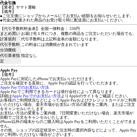
代金引換
【業者】ヤマト運輸
【備考】
●ご注文後にショップからメールにてお支払い総額をお知らせいたします。
●代金は配達された商品のお受け取り時に配送員にお支払いください。
【代引手数料料金表】 全国一律料金： 330円
まとめ買い
お届け先１件につき、複数の商品をご注文いただいた場合でも、
計算規則
代引手数料は上記料金表の金額になります。
代引手数料
この料金には消費税が含まれています
分消費税
代引業者指
指定なし
定
Apple Pay
【備考】
Apple Payに対応したiPhoneでお支払いいただけます。
ご注文を確定する直前に、Apple Payの認証を行っていただきます。
Apple Payでのお支払い方法
Apple Payでご利用できるカードは発行会社によって異なります。
詳細は
Apple Payでのお支払い方法
よりAppleのサイトをご確認ください。
お客様のご利用状況などによってApple Payおよびクレジットカードがご利用
いただけない場合、楽天市場がお支払い方法の変更をご案内、またはご注文
をキャンセルいたします。
お支払い方法の変更をご案内後、7日間変更いただけない場合、楽天市場が
自動でご注文をキャンセルいたします。
iPhone以外の端末からのご購入時はApple Payをご利用いただくことができま
せん。
その他、ショップの設定状況やご注文時の選択内容などによって、Apple Pay
がご利用いただけない場合がございます。