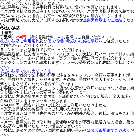
バンキングにてお振込みください。
誠に勝手ながら、振込手数料はお客様のご負担でお願いいたします。
※ご注文者様名義の口座よりお支払いください。ご注文者様以外の名義でお
支払いいただいた場合、お支払いの確認ができない場合がございます。
※銀行振込でのお支払いに関するお問い合わせは
楽天市場までご連絡
くださ
い。
後払い決済
【備考】
手数料：
250円
（請求書発行料）をお客様にご負担いただきます。
後払い決済ご利用規約
及び
個人情報の取扱いに係る事項
をご確認いただき、
ご同意のうえご利用ください。
各コンビニまたは銀行でお支払いいただけます。
商品発送後、注文者メールアドレスに対してお支払い用バーコード付きの請
求のご案内メールを送付します（楽天市場の指示に基づき株式会社ネットプ
ロテクションズよりご請求します）。メール受取後14日以内にお支払いくだ
さい。
後払い決済でのお支払い方法
お客様のご都合で請求書発行後に注文をキャンセル・金額を変更された場
合、手数料をご負担いただきます。その際、手数料を楽天ポイントから引き
落としをさせていただく場合がございます。
お客様のご利用状況などによって後払い決済がご利用いただけない場合、楽
天市場がお支払い方法の変更をご案内いたします。
お支払い方法の変更をご案内後、7日間変更いただけない場合、楽天市場が
自動でご注文をキャンセルいたします。
※54,000円（税込）以上のご注文にはご利用いただけません。
※楽天会員以外のお客様にはご利用いただけません。
※注文者またはお届け先住所のどちらかが国外の場合、後払い決済をご利用
いただけません。
※メール便等のお受け取り時に受領印や署名が不要な配送方法の場合、後払
い決済をご利用いただけない場合がございます。
※後払い決済でのお支払いに関するお問い合わせは
楽天市場までご連絡
くだ
さい。