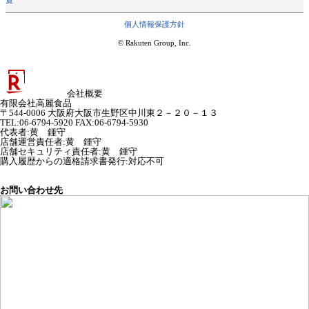
覧
個人情報保護方針
© Rakuten Group, Inc.
会社概要
有限会社高麗食品
〒544-0006 大阪府大阪市生野区中川東２－２０－１３
TEL:06-6794-5920 FAX:06-6794-5930
代表者
:
黄 鍾守
店舗運営責任者
:
黄 鍾守
店舗セキュリティ責任者
:
黄 鍾守
購入履歴からの適格請求書発行:対応不可
お問い合わせ先