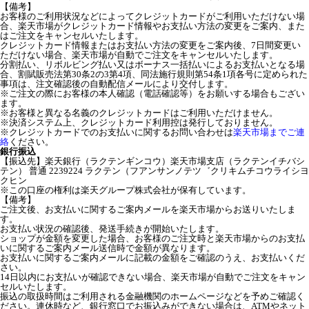
【備考】
お客様のご利用状況などによってクレジットカードがご利用いただけない場
合、楽天市場がクレジットカード情報やお支払い方法の変更をご案内、また
はご注文をキャンセルいたします。
クレジットカード情報またはお支払い方法の変更をご案内後、7日間変更い
ただけない場合、楽天市場が自動でご注文をキャンセルいたします。
分割払い、リボルビング払い又はボーナス一括払いによるお支払いとなる場
合、割賦販売法第30条2の3第4項、同法施行規則第54条1項各号に定められた
事項は、注文確認後の自動配信メールにより交付します。
※ご注文の際にお客様の本人確認（電話確認等）をお願いする場合もござい
ます。
※お客様と異なる名義のクレジットカードはご利用いただけません。
※決済システム上、クレジットカード利用控は発行しておりません。
※クレジットカードでのお支払いに関するお問い合わせは
楽天市場までご連
絡
ください。
銀行振込
【振込先】楽天銀行（ラクテンギンコウ）楽天市場支店（ラクテンイチバシ
テン） 普通 2239224 ラクテン（フアンサンノテツ゛クリキムチコウライシヨ
クヒン
※この口座の権利は楽天グループ株式会社が保有しています。
【備考】
ご注文後、お支払いに関するご案内メールを楽天市場からお送りいたしま
す。
お支払い状況の確認後、発送手続きが開始いたします。
ショップが金額を変更した場合、お客様のご注文時と楽天市場からのお支払
いに関するご案内メール送信時で金額が異なります。
お支払いに関するご案内メールに記載の金額をご確認のうえ、お支払いくだ
さい。
14日以内にお支払いが確認できない場合、楽天市場が自動でご注文をキャン
セルいたします。
振込の取扱時間はご利用される金融機関のホームページなどを予めご確認く
ださい。連休時など、銀行窓口でお振込みができない場合は、ATMやネット