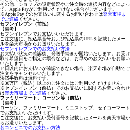
その他、ショップの設定状況やご注文時の選択内容などによっ
て、Apple Payがご利用いただけない場合がございます。
※Apple Payでのお支払いに関するお問い合わせは
楽天市場ま
でご連絡
ください。
セブンイレブン（前払）
【備考】
セブンイレブンでお支払いいただけます。
ご注文後に、払込票番号および払込票のURLを記載したメー
ルを楽天市場からお送りいたします。
セブンイレブンでのお支払い方法
お支払い状況の確認後、発送手続きが開始いたします。お受け
取り希望日をご指定の場合などは、お早めのお支払いをお願い
いたします。
14日以内にお支払いが確認できない場合、楽天市場が自動でご
注文をキャンセルいたします。
決済手数料は無料です。
※30万円（税込）以上のご注文にはご利用いただけません。
※セブンイレブン（前払）でのお支払いに関するお問い合わせ
は
楽天市場までご連絡
ください。
ファミリーマート、ローソン等（前払）
【備考】
ローソン、ファミリーマート、ミニストップ、セイコーマート
でお支払いいただけます。
ご注文後に、お支払い受付番号を記載したメールを楽天市場か
らお送りいたします。
各コンビニでのお支払い方法