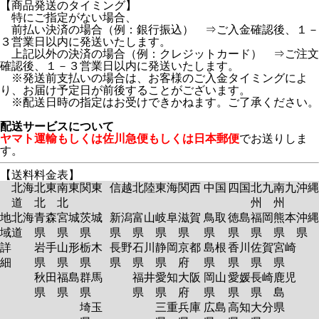
【商品発送のタイミング】
特にご指定がない場合、
前払い決済の場合（例：銀行振込） ⇒ご入金確認後、１－
３営業日以内に発送いたします。
上記以外の決済の場合（例：クレジットカード） ⇒ご注文
確認後、１－３営業日以内に発送いたします。
※発送前支払いの場合は、お客様のご入金タイミングによ
り、お届け予定日が前後することがございます。
※配送日時の指定はお受けできかねます。ご了承ください。
配送サービスについて
ヤマト運輸もしくは佐川急便もしくは日本郵便
でお送りしま
す。
【送料料金表】
北海
北東
南東
関東
信越
北陸
東海
関西
中国
四国
北九
南九
沖縄
道
北
北
州
州
地
北海
青森
宮城
茨城
新潟
富山
岐阜
滋賀
鳥取
徳島
福岡
熊本
沖縄
域
道
県
県
県
県
県
県
県
県
県
県
県
県
詳
岩手
山形
栃木
長野
石川
静岡
京都
島根
香川
佐賀
宮崎
細
県
県
県
県
県
県
府
県
県
県
県
秋田
福島
群馬
福井
愛知
大阪
岡山
愛媛
長崎
鹿児
県
県
県
県
県
府
県
県
県
島
埼玉
三重
兵庫
広島
高知
大分
県