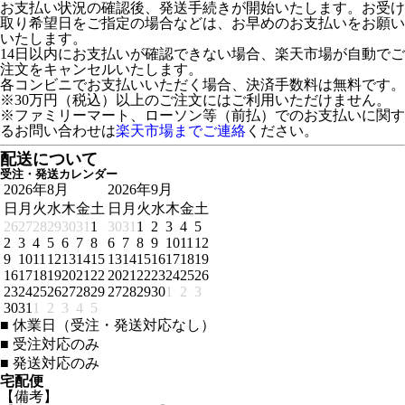
お支払い状況の確認後、発送手続きが開始いたします。お受け
取り希望日をご指定の場合などは、お早めのお支払いをお願い
いたします。
14日以内にお支払いが確認できない場合、楽天市場が自動でご
注文をキャンセルいたします。
各コンビニでお支払いいただく場合、決済手数料は無料です。
※30万円（税込）以上のご注文にはご利用いただけません。
※ファミリーマート、ローソン等（前払）でのお支払いに関す
るお問い合わせは
楽天市場までご連絡
ください。
配送について
受注・発送カレンダー
2026年8月
2026年9月
日
月
火
水
木
金
土
日
月
火
水
木
金
土
26
27
28
29
30
31
1
30
31
1
2
3
4
5
2
3
4
5
6
7
8
6
7
8
9
10
11
12
9
10
11
12
13
14
15
13
14
15
16
17
18
19
16
17
18
19
20
21
22
20
21
22
23
24
25
26
23
24
25
26
27
28
29
27
28
29
30
1
2
3
30
31
1
2
3
4
5
■
休業日（受注・発送対応なし）
■
受注対応のみ
■
発送対応のみ
宅配便
【備考】