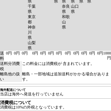
県
県
県
県
県
県
千葉
奈良
山口
県
県
県
東京
和歌
都
山
神奈
県
川
県
山梨
県
送
0円
0円
0円
0円
0円
0円
0円
0円
0円
0円
0円
0円
1000
円
料
送料分消費
この料金には消費税が 含まれています。
税
離島他の扱
離島・一部地域は追加送料がかかる場合がありま
い
す。
海外配送について
当店は海外へ発送を行っていません
消費税について
消費税は10%の外税となっています。