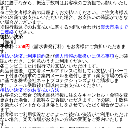
誠に勝手ながら、振込手数料はお客様のご負担でお願いいたし
ます。
※ご注文者様名義の口座よりお支払いください。ご注文者様以
外の名義でお支払いいただいた場合、お支払いの確認ができな
い場合がございます。
※銀行振込でのお支払いに関するお問い合わせは
楽天市場まで
ご連絡
ください。
後払い決済
【備考】
手数料：
250円
（請求書発行料）をお客様にご負担いただきま
す。
後払い決済ご利用規約
及び
個人情報の取扱いに係る事項
をご確
認いただき、ご同意のうえご利用ください。
各コンビニまたは銀行でお支払いいただけます。
商品発送後、注文者メールアドレスに対してお支払い用バーコ
ード付きの請求のご案内メールを送付します（楽天市場の指示
に基づき株式会社ネットプロテクションズよりご請求しま
す）。メール受取後14日以内にお支払いください。
後払い決済でのお支払い方法
お客様のご都合で請求書発行後に注文をキャンセル・金額を変
更された場合、手数料をご負担いただきます。その際、手数料
を楽天ポイントから引き落としをさせていただく場合がござい
ます。
お客様のご利用状況などによって後払い決済がご利用いただけ
ない場合、楽天市場がお支払い方法の変更をご案内いたしま
す。