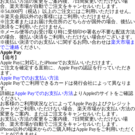
お支払い方法の変更をご案内後、7日間変更いただけない場
合、楽天市場が自動でご注文をキャンセルいたします。
※54,000円（税込）以上のご注文にはご利用いただけません。
※楽天会員以外のお客様にはご利用いただけません。
※注文者またはお届け先住所のどちらかが国外の場合、後払い
決済をご利用いただけません。
※メール便等のお受け取り時に受領印や署名が不要な配送方法
の場合、後払い決済をご利用いただけない場合がございます。
※後払い決済でのお支払いに関するお問い合わせは
楽天市場ま
でご連絡
ください。
Apple Pay
【備考】
Apple Payに対応したiPhoneでお支払いいただけます。
ご注文を確定する直前に、Apple Payの認証を行っていただき
ます。
Apple Payでのお支払い方法
Apple Payでご利用できるカードは発行会社によって異なりま
す。
詳細は
Apple Payでのお支払い方法
よりAppleのサイトをご確認
ください。
お客様のご利用状況などによってApple Payおよびクレジット
カードがご利用いただけない場合、楽天市場がお支払い方法の
変更をご案内、またはご注文をキャンセルいたします。
お支払い方法の変更をご案内後、7日間変更いただけない場
合、楽天市場が自動でご注文をキャンセルいたします。
iPhone以外の端末からのご購入時はApple Payをご利用いただく
ことができません。