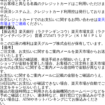
※お客様と異なる名義のクレジットカードはご利用いただけま
せん。
※決済システム上、クレジットカード利用控は発行しておりま
せん。
※クレジットカードでのお支払いに関するお問い合わせは
楽天
市場までご連絡
ください。
銀行振込
【振込先】楽天銀行（ラクテンギンコウ）楽天市場支店（ラク
テンイチバシテン） 普通 2725471 ラクテン（ＫＩＭＩＰＬＵ
Ｓ
※この口座の権利は楽天グループ株式会社が保有しています。
【備考】
ご注文後、お支払いに関するご案内メールを楽天市場からお送
りいたします。
お支払い状況の確認後、発送手続きが開始いたします。
ショップが金額を変更した場合、お客様のご注文時と楽天市場
からのお支払いに関するご案内メール送信時で金額が異なりま
す。
お支払いに関するご案内メールに記載の金額をご確認のうえ、
お支払いください。
14日以内にお支払いが確認できない場合、楽天市場が自動でご
注文をキャンセルいたします。
振込の取扱時間はご利用される金融機関のホームページなどを
予めご確認ください。連休時など、銀行窓口でお振込みができ
ない場合は、ATMやネットバンキングにてお振込みくださ
い。