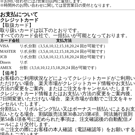
※お問い合わせには2営業日以内に返信します。
※時間外のお問い合わせに関しては翌営業日の受付となります。
お支払について
クレジットカード
【取扱カード】
取り扱いカードは以下のとおりです。
すべてのカード会社で、一括払いが可能となっております。
カード会社
支払方法
VISA
リボ,分割（3,5,6,10,12,15,18,20,24 回が可能です）
MASTER
リボ,分割（3,5,6,10,12,15,18,20,24 回が可能です）
JCB
リボ,分割（3,5,6,10,12,15,18,20,24 回が可能です）
Diners
リボ
AMEX
分割（3,5,6,10,12,15,18,20,24 回が可能です）
【備考】
お客様のご利用状況などによってクレジットカードがご利用い
ただけない場合、楽天市場がクレジットカード情報やお支払い
方法の変更をご案内、またはご注文をキャンセルいたします。
クレジットカード情報またはお支払い方法の変更をご案内後、
7日間変更いただけない場合、楽天市場が自動でご注文をキャ
ンセルいたします。
分割払い、リボルビング払い又はボーナス一括払いによるお支
払いとなる場合、割賦販売法第30条2の3第4項、同法施行規則
第54条1項各号に定められた事項は、注文確認後の自動配信メ
ールにより交付します。
※ご注文の際にお客様の本人確認（電話確認等）をお願いする
場合もございます。