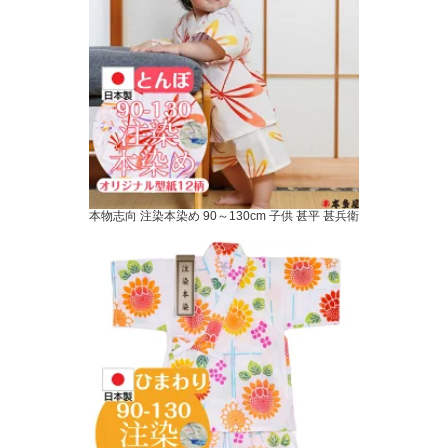
本物志向 注染本染め 90～130cm 子供 甚平 甚兵衛