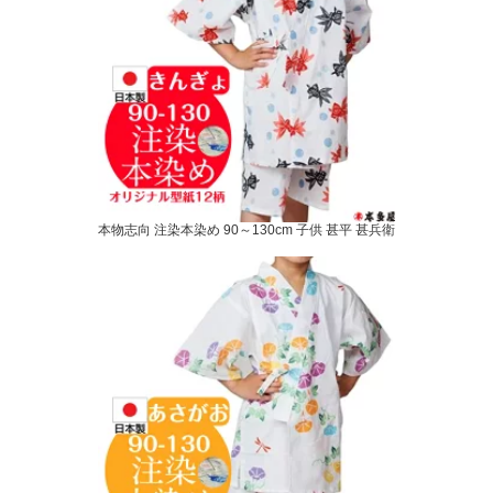
本物志向 注染本染め 90～130cm 子供 甚平 甚兵衛