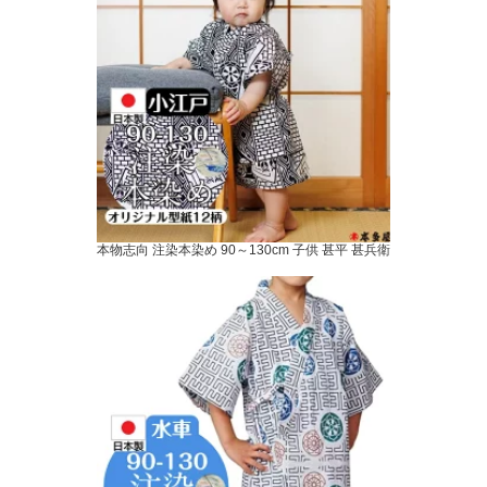
本物志向 注染本染め 90～130cm 子供 甚平 甚兵衛