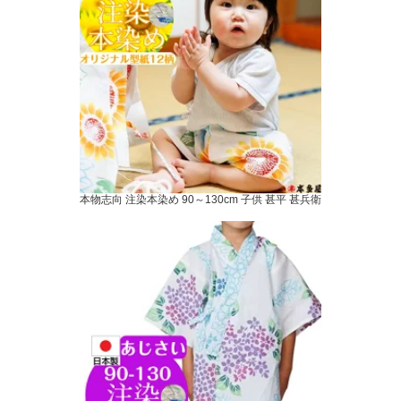
本物志向 注染本染め 90～130cm 子供 甚平 甚兵衛