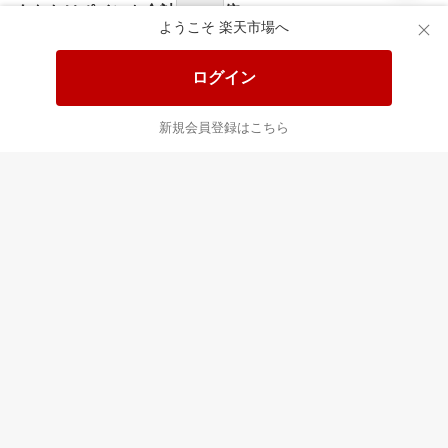
食品と日用品がお
掲載アイテム全品
日
得！
20%以上OFF！
ポ
ようこそ 楽天市場へ
ログイン
あなたはポイント
合計
倍
新規会員登録はこちら
最近チェックした商品
すべて見る