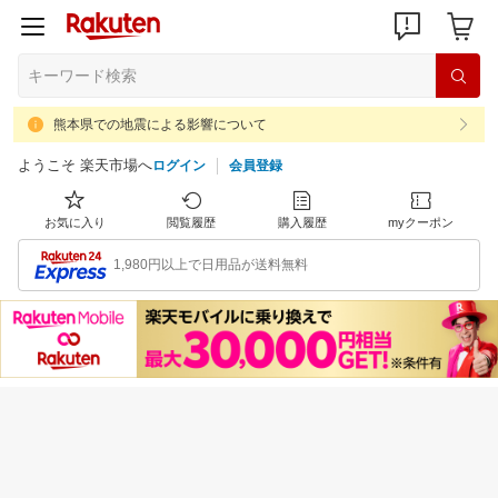
熊本県での地震による影響について
ようこそ 楽天市場へ
ログイン
会員登録
お気に入り
閲覧履歴
購入履歴
myクーポン
1,980円以上で日用品が送料無料