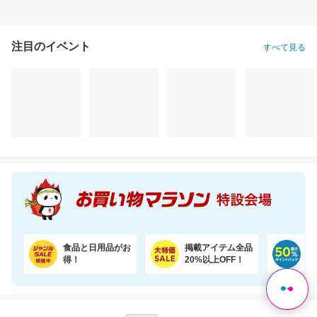
注目のイベント
すべて見る
＼45％OFF！／まとめ買いに！ペーパータオル 5パック×6個セット
＼驚きの半額／専門店のワンランク上の芳醇な香りと深いコクの金と銀の濃い味珈琲福袋
6,620円
11,198円
6,
割引価格
半額以下
割引価格
3,580
5,599
3,200
円
円
円