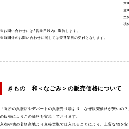
木
0
金
0
土
祝
※お問い合わせには2営業日以内に返信します。
※時間外のお問い合わせに関しては翌営業日の受付となります。
きもの 和＜なごみ＞の販売価格について
「近所の呉服店やデパートの呉服売り場より、なぜ販売価格が安いの？
の販売によりこの価格を実現しております。
京都や他の着物産地より直接買取で仕入れることにより、上質な物を安