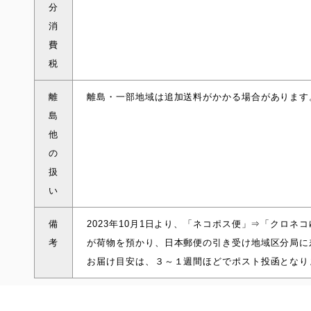
分
消
費
税
離
離島・一部地域は追加送料がかかる場合があります
島
他
の
扱
い
備
2023年10月1日より、「ネコポス便」⇒「クロ
考
が荷物を預かり、日本郵便の引き受け地域区分局に
お届け目安は、３～１週間ほどでポスト投函となり