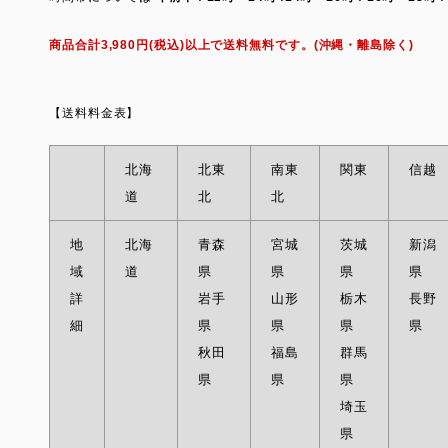
商品合計3,980円(税込)以上で送料無料です。(沖縄・離島除く)
【送料料金表】
北海
北東
南東
関東
信越
道
北
北
地
北海
青森
宮城
茨城
新潟
域
道
県
県
県
県
詳
岩手
山形
栃木
長野
細
県
県
県
県
秋田
福島
群馬
県
県
県
埼玉
県