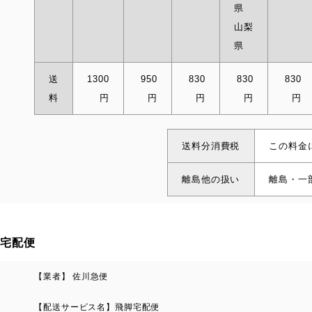
県
山梨
県
送
1300
950
830
830
830
料
円
円
円
円
円
送料分消費税
この料金
離島他の扱い
離島・一
宅配便
【業者】 佐川急便
【配送サービス名】飛脚宅配便