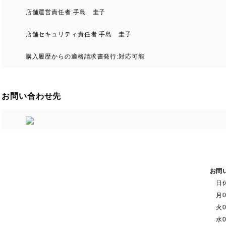
店舗運営責任者:手島 圭子
店舗セキュリティ責任者:手島 圭子
購入履歴からの適格請求書発行:対応可能
お問い合わせ先
お問
日
月
0
火
0
水
0