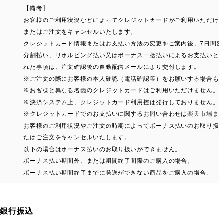
【備考】
お客様のご利用状況などによってクレジットカードがご利用いただけ
またはご注文をキャンセルいたします。
クレジットカード情報またはお支払い方法の変更をご案内後、7日間
分割払い、リボルビング払い又はボーナス一括払いによるお支払いとな
れた事項は、注文確認後の自動配信メールにより交付します。
※ご注文の際にお客様の本人確認（電話確認等）をお願いする場合も
※お客様と異なる名義のクレジットカードはご利用いただけません。
※決済システム上、クレジットカード利用控は発行しておりません。
※クレジットカードでのお支払いに関するお問い合わせは
楽天市場ま
お客様のご利用状況やご注文の時期によってボーナス払いのお取り扱
たはご注文をキャンセルいたします。
以下の場合はボーナス払いのお取り扱いができません。
ボーナス払い期間外、または期間終了間際のご購入の場合。
ボーナス払い期間終了までに発送ができない商品をご購入の場合。
銀行振込