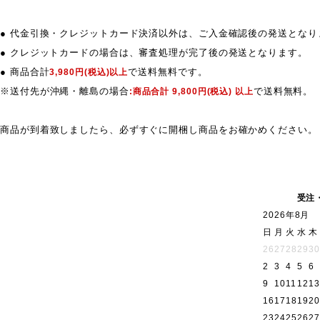
● 代金引換・クレジットカード決済以外は、ご入金確認後の発送となり
● クレジットカードの場合は、審査処理が完了後の発送となります。
● 商品合計
で送料無料です。
3,980円(税込)以上
※送付先が沖縄・離島の場合
で送料無料。
:商品合計 9,800円(税込) 以上
商品が到着致しましたら、必ずすぐに開梱し商品をお確かめください。
受注
2026年8月
日
月
火
水
木
26
27
28
29
30
2
3
4
5
6
9
10
11
12
13
16
17
18
19
20
23
24
25
26
27