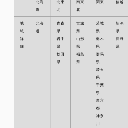
北海
北東
南東
関東
信越
道
北
北
地
北海
青森
宮城
茨城
新潟
域
道
県
県
県
県
詳
岩手
山形
栃木
長野
細
県
県
県
県
秋田
福島
群馬
県
県
県
埼玉
県
千葉
県
東京
都
神奈
川