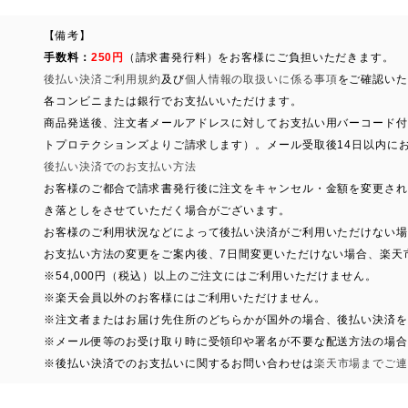
【備考】
手数料：
250円
（請求書発行料）をお客様にご負担いただきます。
後払い決済ご利用規約
及び
個人情報の取扱いに係る事項
をご確認いた
各コンビニまたは銀行でお支払いいただけます。
商品発送後、注文者メールアドレスに対してお支払い用バーコード付
トプロテクションズよりご請求します）。メール受取後14日以内に
後払い決済でのお支払い方法
お客様のご都合で請求書発行後に注文をキャンセル・金額を変更され
き落としをさせていただく場合がございます。
お客様のご利用状況などによって後払い決済がご利用いただけない場
お支払い方法の変更をご案内後、7日間変更いただけない場合、楽天
※54,000円（税込）以上のご注文にはご利用いただけません。
※楽天会員以外のお客様にはご利用いただけません。
※注文者またはお届け先住所のどちらかが国外の場合、後払い決済を
※メール便等のお受け取り時に受領印や署名が不要な配送方法の場合
※後払い決済でのお支払いに関するお問い合わせは
楽天市場までご連