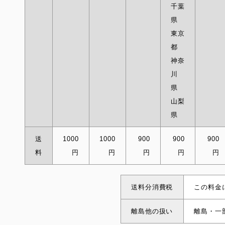
千葉
県
東京
都
神奈
川
県
山梨
県
送
1000
1000
900
900
900
料
円
円
円
円
円
送料分消費税
この料金
離島他の扱い
離島・一