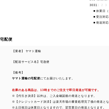
30
31
1
2
3
■
休業日（
■
受注対応
■
発送対応
宅配便
【業者】 ヤマト運輸
【配送サービス名】宅急便
【備考】
ヤマト運輸の宅配便
にてお届けいたします。
在庫のある商品は、13時までのご注文で即日発送が可能です。
※【代引き決済】以外は、ご入金確認後の発送となります。
※【クレジットカード決済】は楽天市場の審査処理完了後の発送と
※土日祝日は休業日となりますので、翌営業日の発送となります。