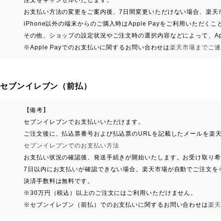
注文をキャンセルいたします。
お支払い方法の変更をご案内後、7日間変更いただけない場合、楽天
iPhone以外の端末からのご購入時はApple Payをご利用いただく
その他、ショップの設定状況やご注文時の選択内容などによって、App
※Apple Payでのお支払いに関するお問い合わせは
楽天市場までご連
セブンイレブン（前払）
【備考】
セブンイレブンでお支払いいただけます。
ご注文後に、払込票番号および払込票のURLを記載したメールを楽
セブンイレブンでのお支払い方法
お支払い状況の確認後、発送手続きが開始いたします。お受け取り希
7日以内にお支払いが確認できない場合、楽天市場が自動でご注文を
決済手数料は無料です。
※30万円（税込）以上のご注文にはご利用いただけません。
※セブンイレブン（前払）でのお支払いに関するお問い合わせは
楽天