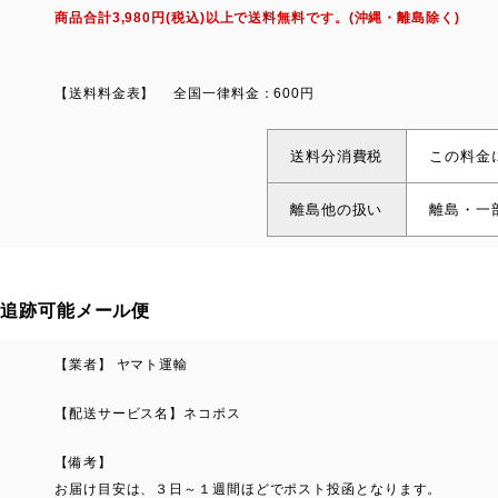
商品合計3,980円(税込)以上で送料無料です。(沖縄・離島除く)
【送料料金表】
全国一律料金：600円
送料分消費税
この料金
離島他の扱い
離島・一
追跡可能メール便
【業者】 ヤマト運輸
【配送サービス名】ネコポス
【備考】
お届け目安は、３日～１週間ほどでポスト投函となります。