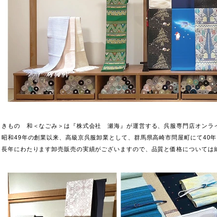
きもの 和＜なごみ＞は『株式会社 瀬海』が運営する、呉服専門店オンラ
昭和49年の創業以来、高級京呉服卸業として、群馬県高崎市問屋町にて40
長年にわたります卸売販売の実績がございますので、品質と価格については