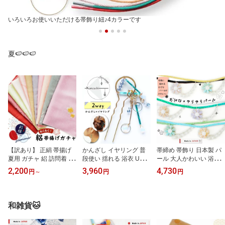
いろいろお使いいただける帯飾り紐♪4カラーです
夏🍉🍉🍉
【訳あり】 正絹 帯揚げ
かんざし イヤリング 普
帯締め 帯飾り 日本製 パ
夏用 ガチャ 絽 訪問着 夏
段使い 揺れる 浴衣 U字
ール 大人かわいい 浴衣
着物 付け下げ 夏物 ぼか
二本軸 二又 パーティー
紐 成人式 重ね付け 浴衣
2,200
3,960
4,730
円
～
円
円
し フォーマル アウトレ
下がり 水色 簪 髪飾り 夏
おしゃれ着 上品 華やか
ット 単品 ピンク 白 紫 赤
ヘアアクセサリー おしゃ
ラメ 花 ビーズ 繊細 白 黒
黄色 緑 薄い 濃い 絹10
れ 大人可愛い 着物 洋服
水色 ターコイズ 黄色 夏
0% 和装小物 着物 メール
エメラルドグリーン ゴー
用 プレゼント ギフト 着
和雑貨🐱
便送料無料
ルド フープイヤリング
物 メール便送料無料
メール便送料無料