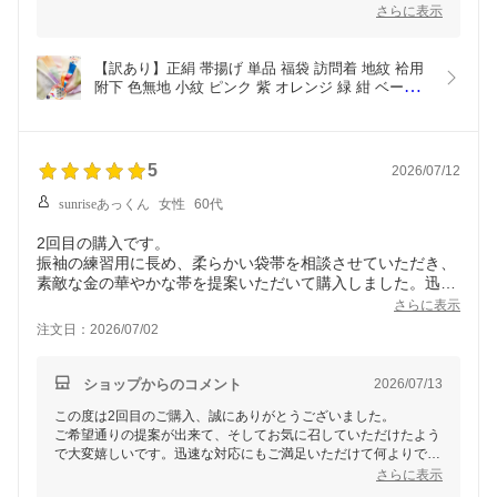
みくださいね。
さらに表示
お着物ライフがさらに豊かになりますように願っております。
またのご利用を心よりお待ちしております。
【訳あり】正絹 帯揚げ 単品 福袋 訪問着 地紋 袷用 
附下 色無地 小紋 ピンク 紫 オレンジ 緑 紺 ベージ
ュ グレー 黄色 赤 黒 白 ラメ 淡い 濃い 薄い くすみ
カラー ぼかし染め 地模様 ちりめん グラデーション 
安い 着付け練習 アウトレット メール便送料無料
5
2026/07/12
sunriseあっくん
女性
60代
2回目の購入です。
振袖の練習用に長め、柔らかい袋帯を相談させていただき、
素敵な金の華やかな帯を提案いただいて購入しました。迅速
丁寧であっという間に届きました。ありがとうございまし
さらに表示
た。
注文日：2026/07/02
ショップからのコメント
2026/07/13
この度は2回目のご購入、誠にありがとうございました。
ご希望通りの提案が出来て、そしてお気に召していただけたよう
で大変嬉しいです。迅速な対応にもご満足いただけて何よりで
す。
さらに表示