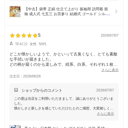
引き続き、素敵なお着物ライフをお楽しみください！
また何かございましたら、お気軽にご相談くださいませ。またの
【中古】袋帯 正絹 仕立て上がり 振袖用 訪問着 留
ご利用心よりお待ちしております。
袖 成人式 七五三 お宮参り 結婚式 ゴールド シルバ
ー 金 銀 黒 白 赤 緑 青 紫 ピンク 古典柄 現代柄  リ
サイクル帯 リメイク材料 着付け練習 練習用 送料無
料
5
2026/07/07
TEAC22
女性
50代
どこか懐かしいようで、かといって古臭くなく、とても素敵
な手拭いが届きました。
どの柄が届くのかも楽しみで、紺系、白系、それぞれ１枚ず
つ注文しましたが、
さらに表示
どちらもイメージ通りで満足しております。
注文日：2026/06/26
発送も早かったです。ありがとうございました。
ショップからのコメント
2026/07/07
この度は当店をご利用いただきまして、誠にありがとうございま
した。
懐かしさと新しさを感じていただけたとのご感想、大変嬉しく拝
見しました。
さらに表示
また、紺系・白系の両方がイメージにぴったりだったとのこと
で、お気に召していただけたことに安心しております。