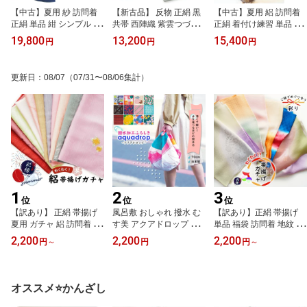
【中古】夏用 紗 訪問着
【新古品】 反物 正絹 黒
【中古】夏用 絽 訪問着
正絹 単品 紺 シンプル レ
共帯 西陣織 紫雲つづれ
正絹 着付け練習 単品 グ
ンタル落ち お出かけ 食
絽 未仕立て グレー 法事
レー ストライプ とんぼ
19,800
13,200
15,400
円
円
円
事 観劇 着付け練習 リサ
帯反物 未仕立て 名古屋
柄 レンタル落ち リサイ
イクル 着物 送料無料
帯 九寸 モダン 柄入り 短
クル 着物 送料無料
冊 曲線 リメイク材料
更新日
：
08/07
（07/31〜08/06集計）
1
2
3
位
位
位
【訳あり】 正絹 帯揚げ
風呂敷 おしゃれ 撥水 む
【訳あり】正絹 帯揚げ
夏用 ガチャ 絽 訪問着 夏
す美 アクアドロップ 70c
単品 福袋 訪問着 地紋 袷
着物 付け下げ 夏物 ぼか
m 洗える 日本製 ふろし
用 附下 色無地 小紋 ピン
2,200
2,200
2,200
円
～
円
円
～
し フォーマル アウトレ
き 花柄 かわいい 和柄 花
ク 紫 オレンジ 緑 紺 ベー
ット 単品 ピンク 白 紫 赤
柄 オシャレ 雑貨 和雑貨
ジュ グレー 黄色 赤 黒 白
黄色 緑 薄い 濃い 絹10
動物柄 エコバッグ プレ
ラメ 淡い 濃い 薄い くす
0% 和装小物 着物 メール
ゼント 便利グッズ 日本
みカラー ぼかし染め 地
オススメ⭐かんざし
便送料無料
土産 海外土産 個包装 メ
模様 ちりめん グラデー
ール便送料無料
ション 安い 着付け練習