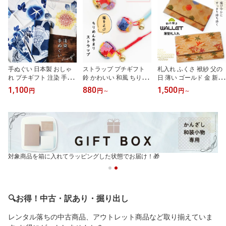
手ぬぐい 日本製 おしゃ
ストラップ プチギフト
札入れ ふくさ 袱紗 父の
れ プチギフト 注染 手拭
鈴 かわいい 和風 ちりめ
日 薄い ゴールド 金 新札
い 和雑貨 和柄 和風 花柄
ん 日本製 紐 手まり 和柄
保管 紙幣保管 財布 スリ
1,100
880
1,500
円
円
～
円
～
ハンカチ ふきん 台拭き
小さい 和雑貨 鞠 毬 ちり
ム 軽い 極薄 縁起 通帳入
インテリア タペストリー
めん細工 花柄 根付け キ
れ へそくり入れ 豪華 渋
風呂敷 テーブルセンター
ーホルダー プレゼント
い 薄型 和柄 吉祥文様 結
ランチョンマット プレゼ
日本土産 外国人向け 海
婚式 おしゃれ 和雑貨 ノ
ント ノベルティ 日本土
外土産 個包装 母の日 敬
ベルティ プチギフト 女
産 個包装 敬老の日 メー
老の日 メール便送料無料
性 男性 鳳凰 亀甲 メール
ル便送料無料
便送料無料
対象商品を箱に入れてラッピングした状態でお届け！🎁
🔍お得！中古・訳あり・掘り出し
レンタル落ちの中古商品、アウトレット商品など取り揃えていま