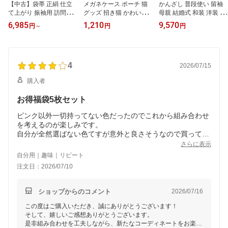
【中古】袋帯 正絹 仕立
メガネケース ポーチ 猫
かんざし 普段使い 留袖
て上がり 振袖用 訪問着
グッズ 招き猫 かわいい
母親 結婚式 和装 洋装 4w
留袖 成人式 七五三 お宮
ねこ 猫雑貨 ペンケース
ay ゴールド 帯留め ブロ
6,985
1,210
9,570
円
～
円
円
参り 結婚式 ゴールド シ
眼鏡入れ 可愛い ソフト
ーチ ペンダントトップ
ルバー 金 銀 黒 白 赤 緑
ちりめん 和柄 和風 花柄
あこや真珠 ヘアアクセサ
青 紫 ピンク 古典柄 現代
癒し 和雑貨 縦長 父の日
リー 髪飾り パール フォ
柄 リサイクル帯 リメイ
プレゼント 軽量 ストラ
ーマル カジュアル 入学
ク材料 着付け練習 練習
4
ップ プチギフト ピンク
式 普段使い 母の日 大人
2026/07/15
用 送料無料
黄色 紫 緑 青 黒猫 赤 還
黒留袖 訪問着 カスタマ
購入者
暦祝い 雑貨 メール便送
イズ プレゼント
料無料
お得福袋5枚セット
ピンク以外一切持ってない色だったのでこれから組み合わせ
を考えるのが楽しみです。
自分が全然選ばない色てすが意外と良さそうなので買って良
かったです。
さらに表示
自分用｜趣味｜リピート
注文日：2026/07/10
ショップからのコメント
2026/07/16
この度はご購入いただき、誠にありがとうございます！
そして、嬉しいご感想ありがとうございます。
是非組み合わせを工夫しながら、新たなコーディネートをお楽し