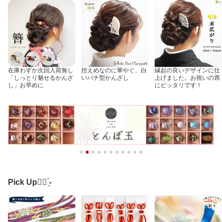
アウトレット メール便送
料無料
在庫わずか次回入荷無し
控えめなのに華やぐ、白
縁起の良いデザインに仕
「しっとり魅せるかんざ
いバチ型かんざし
上げました。お祝いの席
し」お早めに
にピッタリです！
Pick Up👌🏻 ̖́-‬