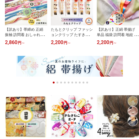
【訳あり】帯締め 正絹
たもとクリップ ファッシ
【訳あり】正絹 帯揚げ
振袖 訪問着 おしゃれ着
ョンクリップ たすきクリ
単品 福袋 訪問着 地紋 袷
成人式 結婚式 オレンジ
ップ 袖留め 袂クリップ
用 附下 色無地 小紋 ピン
2,860
2,200
2,200
円
～
円
～
円
～
ピンク 紫 青 緑 黄色 ベー
袂止め 着物クリップ 美
ク 紫 オレンジ 緑 紺 ベー
ジュ 飾り付き パール 豪
容スキット ナプキンクリ
ジュ グレー 黄色 赤 黒 白
華 花 アウトレット 掘り
ップ パール おしゃれ 白
ラメ 淡い 濃い 薄い くす
出し 安い 着付け練習 メ
黒 赤 紫 緑 オレンジ 和装
みカラー ぼかし染め 地
ール便送料無料
小物 メール便送料無料
模様 ちりめん グラデー
ション 安い 着付け練習
アウトレット メール便送
料無料