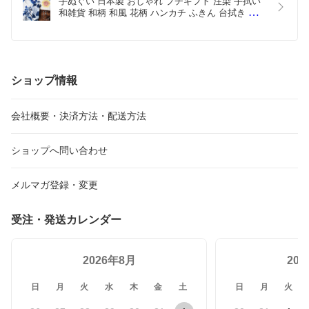
手ぬぐい 日本製 おしゃれ プチギフト 注染 手拭い 
さらに、発送対応についてもお褒めいただきまして感謝いたしま
和雑貨 和柄 和風 花柄 ハンカチ ふきん 台拭き イン
す。これからもスムーズなお取引を心掛けてまいります。
テリア タペストリー 風呂敷 テーブルセンター ラン
チョンマット  プレゼント  ノベルティ 日本土産 個
またのご利用を心よりお待ちしております(*^^*)
包装 敬老の日 メール便送料無料
ショップ情報
会社概要・決済方法・配送方法
ショップへ問い合わせ
メルマガ登録・変更
受注・発送カレンダー
2026年8月
20
日
月
火
水
木
金
土
日
月
火