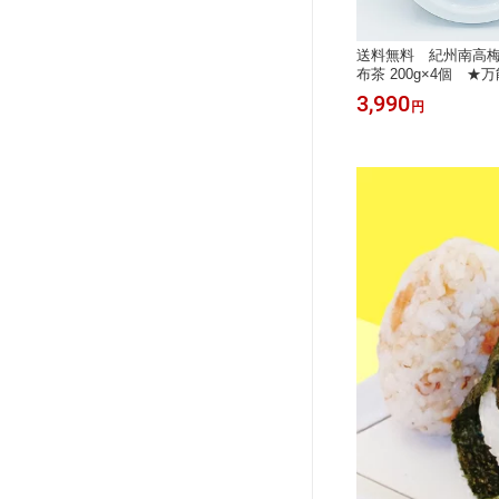
（完熟う
送料無料 ご家庭用 紀州産南高梅干
送料無料 紀州南高
【木箱入
たっぷりしそ入り しそ漬梅 (塩分
布茶 200g×4個 
 紀州産
8％) 500g×3パック お得 お買い
使えるペーストタイ
9,550
3,990
円
円
答 プチ
得 お取り寄せ 漬物 しそ梅 しそ
梅肉 ねり梅 紀州
引き出物
漬け梅 紫蘇 紫蘇漬梅 ご飯のお
茶 梅こぶ茶 お茶
 南高梅
供 うめぼし 梅干し 和歌山県産
のお供 梅干し 北
紀州産 南高梅 JAわかやま JA紀南
め買い