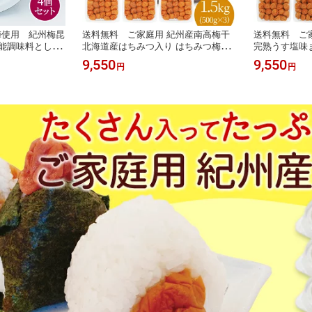
梅使用 紀州梅昆
送料無料 ご家庭用 紀州産南高梅干
送料無料 ご
★万能調味料として
北海道産はちみつ入り はちみつ梅
完熟うす塩味ま
プの梅昆布茶★
(塩分4％) 500g×3パック おにぎ
0g×3パック
9,550
9,550
円
円
南高梅 梅昆布
り お弁当 グルメ お取り寄せ 漬
南高梅 梅干
 ペースト ご飯
物 国産はちみつ 国産蜂蜜 ご飯の
和歌山県産 
海道産昆布 まと
お供 和歌山県産 うめぼし 梅干
お取り寄せ 
し 南高梅 JAわかやま JA紀南
Aわかやま J