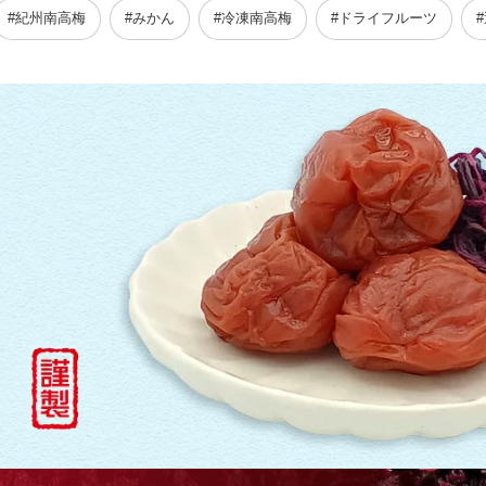
#紀州南高梅
#みかん
#冷凍南高梅
#ドライフルーツ