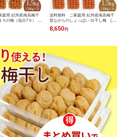
家庭用 紀州産南高梅干
送料無料 ご家庭用 紀州産南高梅干
【送料
ろの梅（塩分7％） 50
昔ながらのしょっぱい 白干し梅 (塩
す塩味
 大容量 業務用 紀州
分22％) 500g×3パック お得 お買
り・個
8,650
5,25
円
し うめぼし 紀州産
い得 すっぱい 白梅干し お取り寄
南高梅
うす塩味 ご飯のお供
せ 漬物 グルメ 焼酎 ご飯のお
ギフ
グルメ 漬物 お漬物 J
供 おにぎり 和歌山県産 うめぼ
内祝
A紀南
し 梅干し JAわかやま JA紀南
梅干し