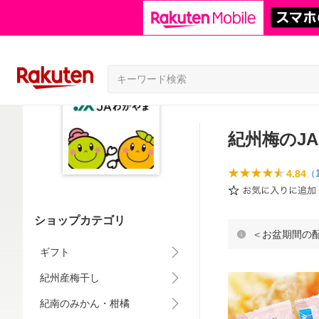
紀州梅のJ
4.84
（
ショップカテゴリ
＜お盆期間の
ギフト
紀州産梅干し
紀南のみかん・柑橘