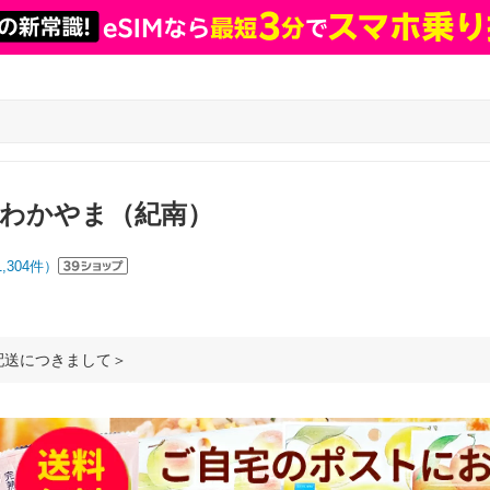
Aわかやま（紀南）
1,304
件）
配送につきまして＞