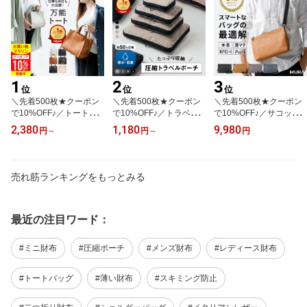
1
2
3
位
位
位
＼先着500枚★クーポン
＼先着500枚★クーポン
＼先着500枚★クーポン
で10%OFF♪／トートバ
で10%OFF♪／トラベル
で10%OFF♪／サコッシ
ッグ レディース 小さめ
ポーチ 圧縮袋 圧縮ポー
ュ 本革 メンズ ショルダ
2,380
1,180
9,980
円
～
円
～
円
ミニトートバッグ 底板付
チ 圧縮バッグ 旅行 旅行
ーバッグ ボディバッグ
き バッグ 自立 ファスナ
用圧縮袋 衣類 収納ポー
肩掛け 斜めがけ 小さめ
ー付き カバン 軽量 スク
チ 軽量 コンパクト 大容
軽量 コンパクト 薄型 ス
エア きれいめ 高見え お
量 撥水 仕分け ファスナ
リム iPad収納 タブレッ
売れ筋ランキングをもっとみる
しゃれ かわいい シンプ
ー 内ポケット 国内旅行
ト レザー 牛革 薄マチ 旅
ル 通勤 お出かけ 普段使
海外旅行 出張 おむつ ト
行 シンプル おしゃれ か
い サブバッグ 旅行 ギフ
ラベルグッズ 便利グッズ
っこいい 30代 40代 50代
ト プレゼント 母の日 MU
洗える 誕生日 ギフト MU
60代 誕生日 ギフト プレ
最近の注目ワード：
RA
RA
ゼント
#ミニ財布
#圧縮ポーチ
#メンズ財布
#レディース財布
#トートバッグ
#薄い財布
#スキミング防止