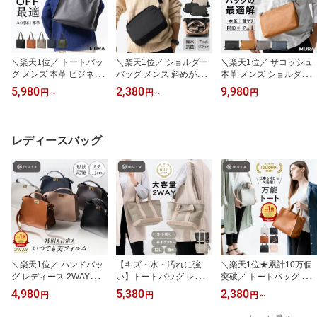
＼楽天1位／ トートバッ
＼楽天1位／ ショルダー
＼楽天1位／ サコッシュ
グ メンズ 本革 ビジネス
バッグ メンズ 斜めがけ
本革 メンズ ショルダー
バッグ A4 大容量 軽量 P
サコッシュ ボディバッグ
バッグ ボディバッグ 肩
5,980
2,380
9,980
円
～
円
～
円
C収納 肩掛け 大きめ カ
メッセンジャーバッグ 軽
掛け 斜めがけ 小さめ 軽
バン 牛革 シュリンクレ
量 コンパクト 小さめ 大
量 コンパクト 薄型 スリ
ザー 通勤 出張 仕事用 き
容量 撥水 抗菌 洗える 斜
ム iPad収納 タブレット
れいめ シンプル ブラッ
め掛け カバン iPad収納
レザー 牛革 薄マチ カバ
レディースバッグ
ク キャメル グレー ネイ
タブレット 30代 40代 50
ン 旅行 シンプル おしゃ
ビー グリーン 30代 40代
代 60代 旅行 シンプル お
れ かっこいい 30代 40代
50代 60代 誕生日 ギフト
しゃれ 誕生日 ギフト プ
50代 60代 誕生日 ギフト
プレゼント MURA
レゼント MURA
プレゼント MURA
＼楽天1位／ ハンドバッ
【キズ・水・汚れに強
＼楽天1位★累計10万個
グ レディース 2WAY【上
い】トートバッグ レディ
突破／ トートバッグ レ
品ワンハンドル！型崩れ
ース 2way 仕切り スナッ
ディース 小さめ ミニト
4,980
5,380
2,380
円
円
円
～
しない自立型】 ショルダ
プボタン 中身が見えない
ートバッグ 底板付き バ
ーバッグ 小さめ トート
ショルダー付 シンプル
ッグ 自立 ファスナー付