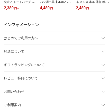
突破／ トートバッグ レ
バン調牛革【MURA 公
布 メンズ 本革 薄型 ボッ
ディース 小さめ ミニト
式】 長財布 財布 メンズ
クス型 小銭入れ コンパ
2,380
4,480
2,480
円
～
円
円
ートバッグ 底板付き バ
カーボン レザー 革 本革
クト 小さい 大容量 軽量
ッグ 自立 ファスナー付
牛革 カーボンレザー お
カード入れ 使いやすい
き カバン 軽量 スクエア
すすめ 人気 さいふ ウォ
ミニ財布 お札入れ 革財
きれいめ 高見え おしゃ
レット 多機能 大容量 男
布 ゴートレザー ビジネ
インフォメーション
れ かわいい シンプル 通
性 紳士用 スリム 収納 ラ
ス シンプル おしゃれ 20
勤 お出かけ 普段使い サ
ウンドファスナー メンズ
代 30代 40代 50代 一粒
ブバッグ 旅行 ギフト プ
財布 ギフト プレゼント
万倍日 誕生日 ギフト プ
はじめてご利用の方へ
レゼント 母の日 MURA
MURA
レゼント MURA
発送について
ギフトラッピングについて
レビュー特典について
お問い合わせ
ご利用案内