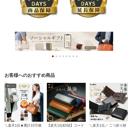
お客様へのおすすめ商品
＼楽天1位★累計10万個
【楽天1位&5冠】コード
＼楽天1位／ 二つ折り財