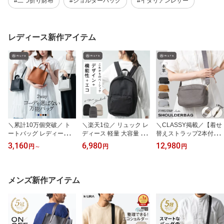
#二つ折り財布
#ショルダーバッグ
#イタリアンレザー
レディース新作アイテム
＼累計10万個突破／ ト
＼楽天1位／ リュック レ
＼CLASSY掲載／【着せ
ートバッグ レディース
ディース 軽量 大容量 撥
替えストラップ2本付】
小さめ 2way ショルダー
水 A4 PC収納 バックパ
牛本革 ショルダーバッグ
3,160
6,980
12,980
円
～
円
円
斜めがけ 肩掛け ミニト
ック マザーズバッグ マ
レディース シュリンクレ
ート 軽量 ファスナー付
マ リュックサック 軽い
ザー スキミング防止 斜
自立 仕切り 高見え ハン
デイパック 旅行 ユニセ
めがけ 肩掛け 小さい 小
ドバッグ きれいめ カジ
ックス 男女兼用 シンプ
さめ 大容量 軽い コンパ
メンズ新作アイテム
ュアル 大人 おしゃれ ポ
ル おしゃれ きれいめ カ
クト ミニショルダー シ
ケット付 シンプル 通勤
ジュアル 大人 黒 通勤 通
ンプル 無地 おしゃれ か
旅行 お出かけ ギフト プ
学 20代 30代 40代 50代
わいい ポシェット ギフ
レゼント 母の日 MURA
誕生日 ギフト プレゼン
ト プレゼント MURA
ト MURA