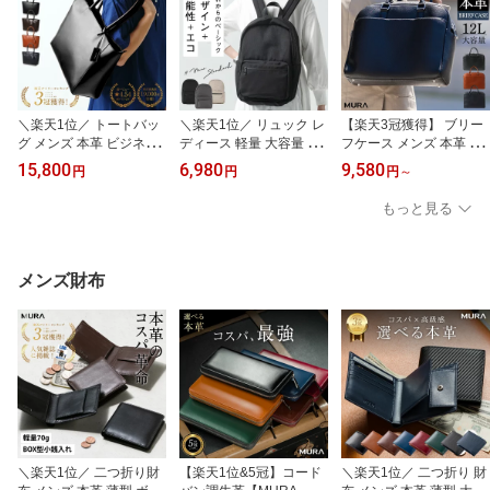
＼楽天1位／ トートバッ
＼楽天1位／ リュック レ
【楽天3冠獲得】 ブリー
グ メンズ 本革 ビジネス
ディース 軽量 大容量 撥
フケース メンズ 本革 ト
バッグ ビジネストート
水 A4 PC収納 バックパ
ートバッグ ビジネスバッ
15,800
6,980
9,580
円
円
円
～
大きめ A4 大容量 14イン
ック マザーズバッグ マ
グ レザー 大容量 a4 革
チ PC収納 自立 ファスナ
マ リュックサック 軽い
ビジネス 仕事 バッグ 通
もっと見る
ー付き マチ広 レザー 肩
デイパック 旅行 ユニセ
勤 A4 B4 PC収納 メンズ
掛け カバン 牛革 通勤 出
ックス 男女兼用 シンプ
バッグ 出張 ノートパソ
張 高見え 旅行 おしゃれ
ル おしゃれ きれいめ カ
コン 小物雑貨 牛革 オフ
シンプル 30代 40代 50代
ジュアル 大人 黒 通勤 通
ィス ギフト プレゼント
メンズ財布
60代 誕生日 ギフト プレ
学 20代 30代 40代 50代
MURA
ゼント MURA
誕生日 ギフト プレゼン
ト MURA
＼楽天1位／ 二つ折り財
【楽天1位&5冠】コード
＼楽天1位／ 二つ折り 財