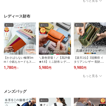
もっと見る
バッグ 斜めがけ 超軽量
マザーズバッグ 立てて収
き カバン 軽量 スクエア
軽い 大人 かわいい シン
納 ミニトートバッグ ラ
きれいめ 高見え おしゃ
プル セレモニー オフィ
ンチバッグ 水筒収納 ハ
れ かわいい シンプル 通
ス 通勤 お出かけ きれい
ンドバッグ 肩掛け 高見
勤 お出かけ 普段使い サ
レディース財布
め PUレザー ギフト プレ
え 可愛い 機能的 ギフト
ブバッグ 旅行 ギフト プ
ゼント MURA
プレゼント MURA
レゼント 母の日 MURA
【かさばらない極薄5m
＼新色登場！／【高評価
【楽天1位】3冠獲得 イ
m！小銭もカードもスッ
★4.6】ミニ財布 レディ
タリアンレザー 長財布
キリ整う】 長財布 レデ
ース 三つ折り 本革 イタ
レディース レザー 本革
1,780
5,980
9,980
円
～
円
円
ィース 本革 財布 サフィ
リアンレザー 手のひらサ
スキミング防止 財布 ウ
アーノレザー 薄型 薄い
イズ スキミング防止 コ
ォレット おしゃれ 大容
もっと見る
使いやすい 小銭入れ カ
ンパクト 小銭入れ ボッ
量 きれいめ シンプル 金
ード入れ スリム おしゃ
クス型 カード収納 隠し
運 ラウンドファスナー
れ かわいい シンプル 軽
ポケット 日本製スナップ
緑 牛革 グリーン ギフト
量 磁気防止 スキミング
可愛い おしゃれ 高見え
プレゼント MURA
メンズバッグ
防止 ギフト プレゼント
磁気防止 ギフト プレゼ
MURA
ント MURA