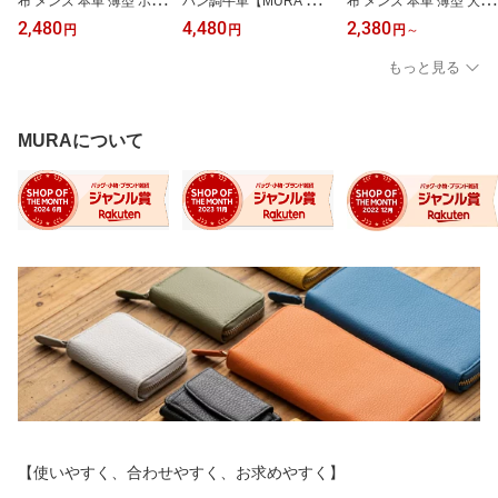
布 メンズ 本革 薄型 ボッ
バン調牛革【MURA 公
布 メンズ 本革 薄型 大容
クス型 小銭入れ コンパ
式】 長財布 財布 メンズ
量 ボックス型 BOX型 小
2,480
4,480
2,380
円
円
円
～
クト 小さい 大容量 軽量
カーボン レザー 革 本革
銭入れ コンパクト ミニ
カード入れ 使いやすい
牛革 カーボンレザー お
財布 小さい 折りたたみ
もっと見る
ミニ財布 お札入れ 革財
すすめ 人気 さいふ ウォ
カード収納 軽量 シンプ
布 ゴートレザー ビジネ
レット 多機能 大容量 男
ル 薄い 牛革 おしゃれ ビ
ス シンプル おしゃれ 20
性 紳士用 スリム 収納 ラ
ジネス ブランド サイフ 3
代 30代 40代 50代 一粒
ウンドファスナー メンズ
0代 40代 50代 60代 一粒
MURAについて
万倍日 誕生日 ギフト プ
財布 ギフト プレゼント
万倍日 誕生日 ギフト プ
レゼント MURA
MURA
レゼント MURA
【使いやすく、合わせやすく、お求めやすく】