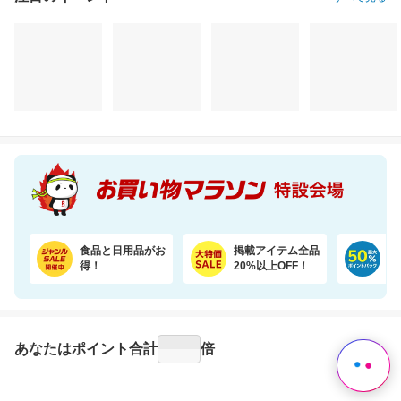
注目のイベント
すべて見る
食品と日用品がお
掲載アイテム全品
日
得！
20%以上OFF！
ポ