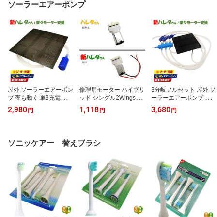
ソーラーエアーポンプ
屋外 ソーラーエアーポン
修理用モーター ハイブリ
3分岐フルセット 屋外 ソ
プ 夜も動く 単3充電池 メ
ッド シングル2Wingsola
ーラーエアーポンプ 夜も
ダカ 水槽 エアレーショ
r用 ソーラーエアーポン
動く 単3充電池 メダカ 水
2,980
1,118
3,680
円
円
円
ン 日本組立 モーター交
プ, エアポンプ (ハイパー
槽 エアレーション 日本
換簡単 新ハレタさん エ
シリーズは対応不可）
組立 モーター交換簡単
アポンプ ソーラーポンプ
新ハレタさん エアポンプ
ソーラーポンプ
ソニッケアー 替えブラシ