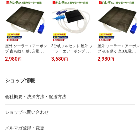
屋外 ソーラーエアーポン
3分岐フルセット 屋外 ソ
屋外 ソーラーエアーポン
プ 夜も動く 単3充電池 メ
ーラーエアーポンプ 夜も
プ 夜も動く 単3充電池 メ
ダカ 水槽 エアレーショ
動く 単3充電池 メダカ 水
ダカ 水槽 エアレーショ
2,980
3,680
2,980
円
円
円
ン 日本組立 モーター交
槽 エアレーション 日本
ン 日本組立 モーター交
換簡単 新ハレタさん エ
組立 モーター交換簡単
換簡単 新ハレタさん エ
アポンプ ソーラーポンプ
新ハレタさん エアポンプ
アポンプ ソーラーポンプ
ソーラーポンプ
ショップ情報
会社概要・決済方法・配送方法
ショップへ問い合わせ
メルマガ登録・変更