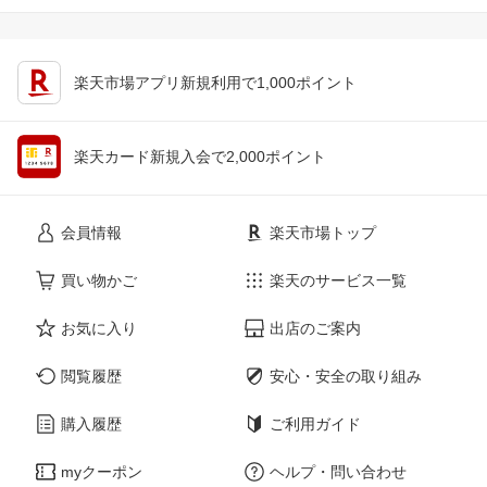
楽天市場アプリ新規利用で1,000ポイント
楽天カード新規入会で2,000ポイント
会員情報
楽天市場トップ
買い物かご
楽天のサービス一覧
お気に入り
出店のご案内
閲覧履歴
安心・安全の取り組み
購入履歴
ご利用ガイド
myクーポン
ヘルプ・問い合わせ