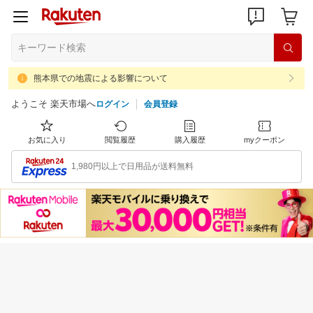
熊本県での地震による影響について
ようこそ 楽天市場へ
ログイン
会員登録
お気に入り
閲覧履歴
購入履歴
myクーポン
1,980円以上で日用品が送料無料