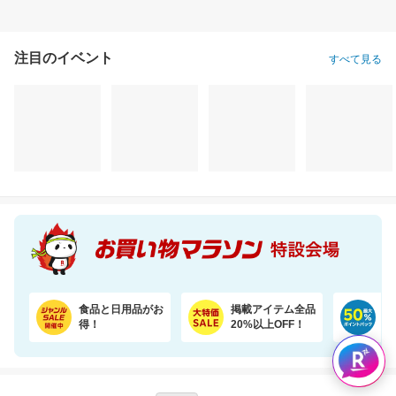
注目のイベント
すべて見る
食品と日用品がお
掲載アイテム全品
日
得！
20%以上OFF！
ポ