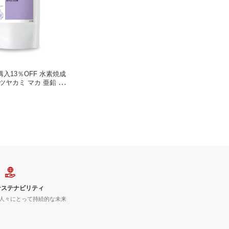
入13％OFF 水素焼成
ツヤカミ マカ 亜鉛 プ
チン 水素サプリ 白髪
ネラル サプリメント ギ
サステナビリティ
人々にとって持続的な未来