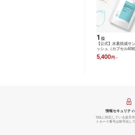
1
位
【公式】水素焼成サン
ッシュ（カプセル60粒/
水素サプリ サンゴサ
5,400
円
～
メント 健康 白髪 薄
毛 カルシウム ミネラ
リメント ギフト 送料
天然素材 人気 飲む水
情報セキュリティ
SSLに対応している楽天
トカード番号は暗号化し