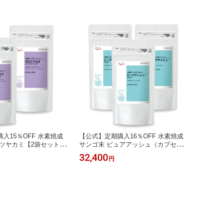
入15％OFF 水素焼成
【公式】定期購入16％OFF 水素焼成
ロツヤカミ【2袋セット】
サンゴ末 ピュアアッシュ（カプセル1
のお掃除 マカ 亜鉛 プ
20粒×3袋セット） 水素サプリ 健康
32,400
円
チン 水素サプリ デトッ
白髪 白髪サプリ カルシウム ミネラル
除 健康 白髪 白髪サプ
無添加 父の日 母の日 サプリメント
シウム ミネラル 父の日
ギフト
メント ギフト 送料無料