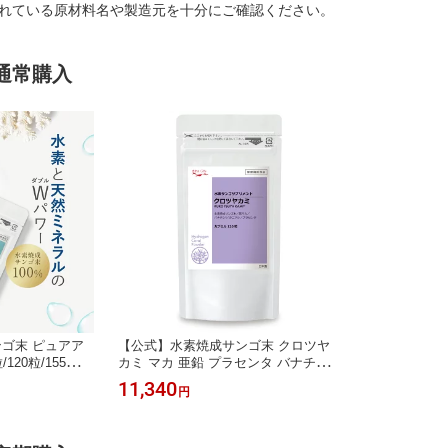
れている原材料名や製造元を十分にご確認ください。
通常購入
ゴ末 ピュアア
【公式】水素焼成サンゴ末 クロツヤ
120粒/155粒）
カミ マカ 亜鉛 プラセンタ バナチン
プリ 水素サプリ
水素サプリ 白髪 薄毛 髪の毛 ヘアケ
11,340
円
毛 ヘアケア 髪の
ア カルシウム ミネラル サプリメント
ル 無添加 サプ
ギフト 人気 飲む水素 本物 おすすめ
無料 おすすめ
素 本物