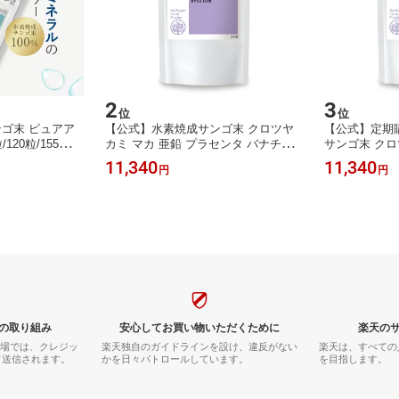
2
3
位
位
ゴ末 ピュアア
【公式】水素焼成サンゴ末 クロツヤ
【公式】定期購
120粒/155粒）
カミ マカ 亜鉛 プラセンタ バナチン
サンゴ末 クロ
プリ 水素サプリ
水素サプリ 白髪 薄毛 髪の毛 ヘアケ
ラセンタ バナ
11,340
11,340
円
円
毛 ヘアケア 髪の
ア カルシウム ミネラル サプリメント
カルシウム ミ
ル 無添加 サプ
ギフト 人気 飲む水素 本物 おすすめ
フト
無料 おすすめ
素 本物
の取り組み
安心してお買い物いただくために
楽天の
市場では、クレジッ
楽天独自のガイドラインを設け、違反がない
楽天は、すべての
て送信されます。
かを日々パトロールしています。
を目指します。