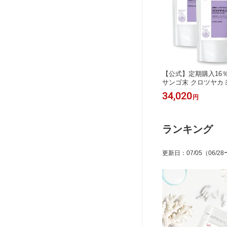
【公式】定期購入16％
サンゴ末 クロツヤカ
デトックス 腸のお掃除
34,020
円
ラセンタ バナチン 水
クス 腸のお掃除 健康
リ 黒艶 カルシウム 
母の日 サプリメント 
ランキング
更新日
：
07/05
（06/28