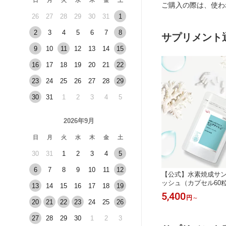
日
月
火
水
木
金
土
ご購入の際は、使わ
26
27
28
29
30
31
1
2
3
4
5
6
7
8
サプリメント
9
10
11
12
13
14
15
16
17
18
19
20
21
22
23
24
25
26
27
28
29
30
31
1
2
3
4
5
2026年9月
日
月
火
水
木
金
土
30
31
1
2
3
4
5
6
7
8
9
10
11
12
【公式】水素焼成サン
ッシュ（カプセル60粒/
13
14
15
16
17
18
19
水素サプリ サンゴサ
5,400
円
～
メント 健康 白髪 薄
20
21
22
23
24
25
26
毛 カルシウム ミネラ
リメント ギフト 送料
27
28
29
30
1
2
3
天然素材 人気 飲む水