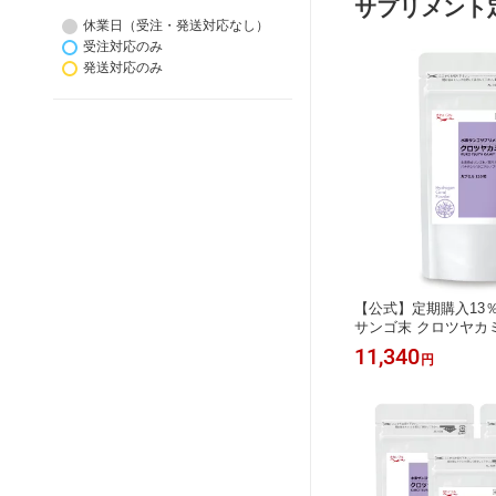
サプリメント
休業日（受注・発送対応なし）
受注対応のみ
発送対応のみ
【公式】定期購入13％
サンゴ末 クロツヤカミ
ラセンタ バナチン 水
11,340
円
カルシウム ミネラル 
フト