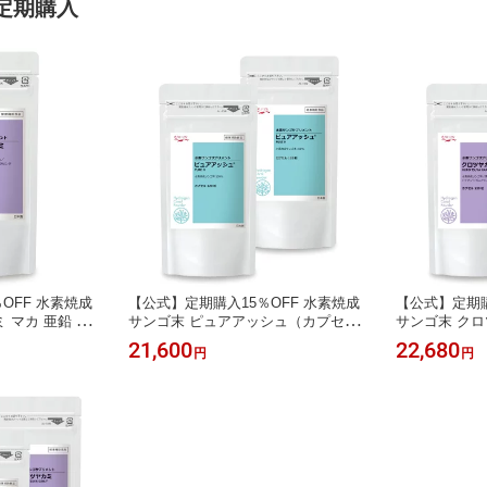
定期購入
OFF 水素焼成
【公式】定期購入15％OFF 水素焼成
【公式】定期購
 マカ 亜鉛 プ
サンゴ末 ピュアアッシュ（カプセル1
サンゴ末 ク
素サプリ 白髪
20粒×2袋セット） 水素サプリ 健康
デトックス 腸
21,600
22,680
円
円
サプリメント ギ
白髪 白髪サプリ カルシウム ミネラル
ラセンタ バナ
無添加 父の日 母の日 サプリメント
クス 腸のお掃
ギフト
リ 黒艶 カル
母の日 サプリ