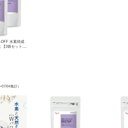
OFF 水素焼成
ミ【3袋セット】
 マカ 亜鉛 プ
素サプリ デトッ
 白髪 白髪サプ
ミネラル 父の日
ギフト 送料無料
〜07/04集計）