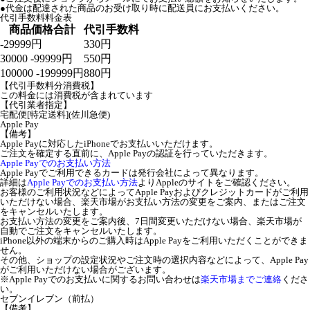
●代金は配達された商品のお受け取り時に配送員にお支払いください。
代引手数料料金表
商品価格合計
代引手数料
-29999円
330円
30000 -99999円
550円
100000 -199999円
880円
【代引手数料分消費税】
この料金には消費税が含まれています
【代引業者指定】
宅配便[特定送料](佐川急便)
Apple Pay
【備考】
Apple Payに対応したiPhoneでお支払いいただけます。
ご注文を確定する直前に、Apple Payの認証を行っていただきます。
Apple Payでのお支払い方法
Apple Payでご利用できるカードは発行会社によって異なります。
詳細は
Apple Payでのお支払い方法
よりAppleのサイトをご確認ください。
お客様のご利用状況などによってApple Payおよびクレジットカードがご利用
いただけない場合、楽天市場がお支払い方法の変更をご案内、またはご注文
をキャンセルいたします。
お支払い方法の変更をご案内後、7日間変更いただけない場合、楽天市場が
自動でご注文をキャンセルいたします。
iPhone以外の端末からのご購入時はApple Payをご利用いただくことができま
せん。
その他、ショップの設定状況やご注文時の選択内容などによって、Apple Pay
がご利用いただけない場合がございます。
※Apple Payでのお支払いに関するお問い合わせは
楽天市場までご連絡
くださ
い。
セブンイレブン（前払）
【備考】