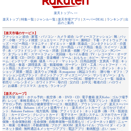
楽天トップへ >>
楽天トップ
|
特集一覧
|
ジャンル一覧
|
楽天市場アプリ
|
スーパーDEAL
|
ランキング
|
出
店のご案内
【楽天市場のサービス】
ファッション 総合
|
家電・パソコン・カメラ 総合
|
レディースファッション
|
靴
|
バッ
グ・小物・ブランド雑貨
|
ジュエリー・アクセサリー
|
腕時計
|
下着・ナイトウェア
|
キ
ッズ・ベビー用品・マタニティ
|
ダイエット・健康
|
医薬品・コンタクトレンズ・介護
用品
|
美容・コスメ・香水
|
車・バイク
|
カー用品・バイク用品
|
食品
|
スイーツ・お菓
子
|
水・ソフトドリンク
|
ビール・洋酒
|
日本酒・焼酎
|
ワイン
|
パソコン・PCパー
ツ
|
タブレットPC・スマートフォン
|
光回線・モバイル通信
|
TV・レコーダー・オーデ
ィオ
|
家電
|
CD・DVD
|
楽器・音楽機材
|
ゲーム
|
おもちゃ
|
ホビー
|
サービス・リフォ
ーム
|
インテリア・収納
|
寝具・ベッド・マットレス
|
日用品雑貨・文房具・手芸
|
キッ
チン用品・食器・調理器具
|
花・観葉植物
|
ガーデン・DIY・工具
|
ペットフード ・ ペ
ット用品
|
スポーツ・アウトドア
|
ゴルフ用品
|
本
（
楽天ブックス
） |
ポイント
|
ネット
ショップ 開業・開店
|
楽天ウェブ検索
|
R-magazine（雑誌コラボ）
|
贈り物・ギフト
|
フ
ァッション公式ブランド
|
ポイントアップ
|
ディズニーゾーン
|
サンリオゾーン
|
まち
楽
|
楽天ふるさと納税
|
日用品翌日配達
|
スーパーDEAL
|
開催中イベント一覧
|
福袋＆
初売り
|
バレンタイン
|
ホワイトデー
|
母の日
|
父の日
|
お中元
|
敬老の日
|
ハロウィ
ン
|
お歳暮
|
クリスマス
|
おせち
|
ランキング
【楽天グループ】
楽天市場
|
旅行・ホテル予約・航空券
|
本・DVD・CD
|
電子書籍 楽天Kobo
|
ゴルフ場予
約
|
レシピ
|
車検見積もり・予約
|
イベント・チケット販売
|
写真プリント
|
美容室・ヘ
アサロン予約
|
女性向け健康管理サービス
|
物流委託・アウトソーシング
|
楽天スーパー
ポイント特集
|
Rebates（ポイント提携サイト）
|
楽天ポイントカード
|
おでかけでポイ
ント
|
Rakuten Fashion
|
地方競馬
|
競輪
|
アフィリエイト
|
ネット証券（株・FX・投資信
託）
|
カードローン
|
クレジットカード
|
電子マネー
|
決済システム
|
スマホでカード決
済
|
エネルギープランニング
|
住宅ローン変動金利（固定特約付き）・フラット35
|
損害
保険・生命保険比較
|
生命保険
|
自動車保険一括見積もり
|
インターネット銀行
|
ニュー
ス・検索
|
仕事紹介
|
不動産情報
|
ブログ
|
ROOM
|
楽天モバイル
|
プロバイダ・インタ
ーネット接続
|
無料通話＆メッセージアプリ
|
電話アプリ
|
動画配信
|
占い
|
toto・