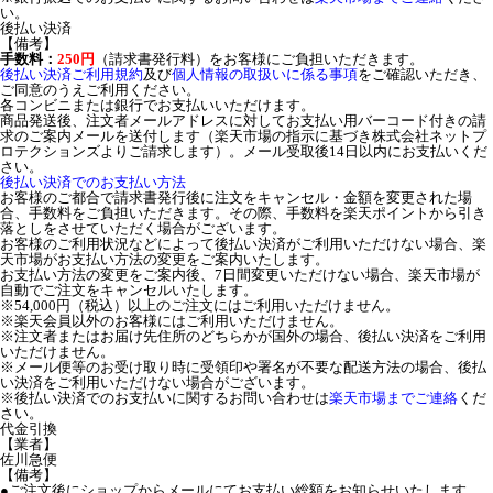
い。
後払い決済
【備考】
手数料：
250円
（請求書発行料）をお客様にご負担いただきます。
後払い決済ご利用規約
及び
個人情報の取扱いに係る事項
をご確認いただき、
ご同意のうえご利用ください。
各コンビニまたは銀行でお支払いいただけます。
商品発送後、注文者メールアドレスに対してお支払い用バーコード付きの請
求のご案内メールを送付します（楽天市場の指示に基づき株式会社ネットプ
ロテクションズよりご請求します）。メール受取後14日以内にお支払いくだ
さい。
後払い決済でのお支払い方法
お客様のご都合で請求書発行後に注文をキャンセル・金額を変更された場
合、手数料をご負担いただきます。その際、手数料を楽天ポイントから引き
落としをさせていただく場合がございます。
お客様のご利用状況などによって後払い決済がご利用いただけない場合、楽
天市場がお支払い方法の変更をご案内いたします。
お支払い方法の変更をご案内後、7日間変更いただけない場合、楽天市場が
自動でご注文をキャンセルいたします。
※54,000円（税込）以上のご注文にはご利用いただけません。
※楽天会員以外のお客様にはご利用いただけません。
※注文者またはお届け先住所のどちらかが国外の場合、後払い決済をご利用
いただけません。
※メール便等のお受け取り時に受領印や署名が不要な配送方法の場合、後払
い決済をご利用いただけない場合がございます。
※後払い決済でのお支払いに関するお問い合わせは
楽天市場までご連絡
くだ
さい。
代金引換
【業者】
佐川急便
【備考】
●ご注文後にショップからメールにてお支払い総額をお知らせいたします。