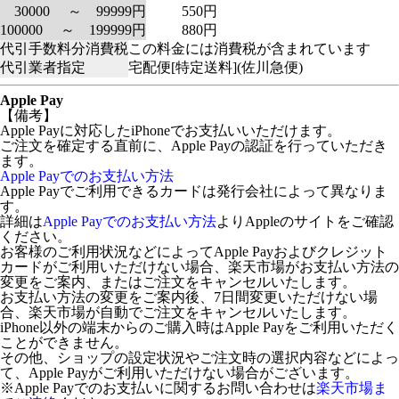
30000 ～ 99999円
550円
100000 ～ 199999円
880円
代引手数料分消費税
この料金には消費税が含まれています
代引業者指定
宅配便[特定送料](佐川急便)
Apple Pay
【備考】
Apple Payに対応したiPhoneでお支払いいただけます。
ご注文を確定する直前に、Apple Payの認証を行っていただき
ます。
Apple Payでのお支払い方法
Apple Payでご利用できるカードは発行会社によって異なりま
す。
詳細は
Apple Payでのお支払い方法
よりAppleのサイトをご確認
ください。
お客様のご利用状況などによってApple Payおよびクレジット
カードがご利用いただけない場合、楽天市場がお支払い方法の
変更をご案内、またはご注文をキャンセルいたします。
お支払い方法の変更をご案内後、7日間変更いただけない場
合、楽天市場が自動でご注文をキャンセルいたします。
iPhone以外の端末からのご購入時はApple Payをご利用いただく
ことができません。
その他、ショップの設定状況やご注文時の選択内容などによっ
て、Apple Payがご利用いただけない場合がございます。
※Apple Payでのお支払いに関するお問い合わせは
楽天市場ま