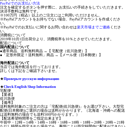
PayPalでのお支払い方法
注文を確定するボタンを押す際に、お支払いの手続きをしていただきます。
決済手数料は無料です。
※100万円（税込）以上のご注文にはご利用いただけません。
※PayPalアカウントをお持ちでない場合、PayPalアカウントを作成くださ
い。
※PayPalでのお支払いに関するお問い合わせは
楽天市場までご連絡
くださ
い。
消費税について
2019年10月1日出荷分より、消費税率を10％とさせていただきます。
配送について
国内配送について
●通常商品、送料無料商品 →【 宅配便（佐川急便）】
●「定形外限定！送料無料」商品 →【メール便（日本郵便）】
海外配送について
当店では海外配送を行っております。
詳しくは下記をご確認下さいませ。
★
Проверьте русскую информацию
★
Check English Shop Information
宅配便
【業者】
佐川急便
【備考】
送料無料対象のご注文の方は「宅配便(佐川急便)」をお選び下さい。大型宅
配便(日本郵便))ご選択の場合は送料がかかります。（北海道・沖縄への配送
は送料無料の場合でも送料500円かかります。）
【配送希望時間帯をご指定出来ます】
午前中・12時～14時・14時～16時・16時～18時・18時～20時・20時～21時
ただし時間を指定された場合でも、事情により指定時間内に配達ができない