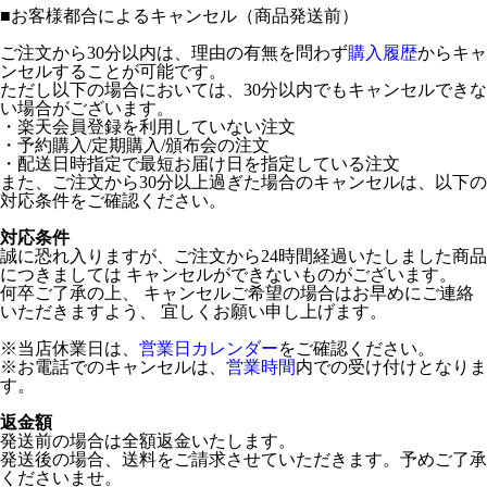
■
お客様都合によるキャンセル（商品発送前）
ご注文から30分以内は、理由の有無を問わず
購入履歴
からキャ
ンセルすることが可能です。
ただし以下の場合においては、30分以内でもキャンセルできな
い場合がございます。
・楽天会員登録を利用していない注文
・予約購入/定期購入/頒布会の注文
・配送日時指定で最短お届け日を指定している注文
また、ご注文から30分以上過ぎた場合のキャンセルは、以下の
対応条件をご確認ください。
対応条件
誠に恐れ入りますが、ご注文から24時間経過いたしました商品
につきましては キャンセルができないものがございます。
何卒ご了承の上、 キャンセルご希望の場合はお早めにご連絡
いただきますよう、 宜しくお願い申し上げます。
※当店休業日は、
営業日カレンダー
をご確認ください。
※お電話でのキャンセルは、
営業時間
内での受け付けとなりま
す。
返金額
発送前の場合は全額返金いたします。
発送後の場合、送料をご請求させていただきます。予めご了承
くださいませ。