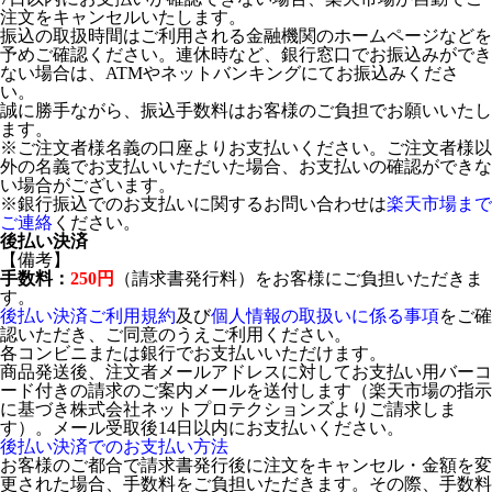
注文をキャンセルいたします。
振込の取扱時間はご利用される金融機関のホームページなどを
予めご確認ください。連休時など、銀行窓口でお振込みができ
ない場合は、ATMやネットバンキングにてお振込みくださ
い。
誠に勝手ながら、振込手数料はお客様のご負担でお願いいたし
ます。
※ご注文者様名義の口座よりお支払いください。ご注文者様以
外の名義でお支払いいただいた場合、お支払いの確認ができな
い場合がございます。
※銀行振込でのお支払いに関するお問い合わせは
楽天市場まで
ご連絡
ください。
後払い決済
【備考】
手数料：
250円
（請求書発行料）をお客様にご負担いただきま
す。
後払い決済ご利用規約
及び
個人情報の取扱いに係る事項
をご確
認いただき、ご同意のうえご利用ください。
各コンビニまたは銀行でお支払いいただけます。
商品発送後、注文者メールアドレスに対してお支払い用バーコ
ード付きの請求のご案内メールを送付します（楽天市場の指示
に基づき株式会社ネットプロテクションズよりご請求しま
す）。メール受取後14日以内にお支払いください。
後払い決済でのお支払い方法
お客様のご都合で請求書発行後に注文をキャンセル・金額を変
更された場合、手数料をご負担いただきます。その際、手数料