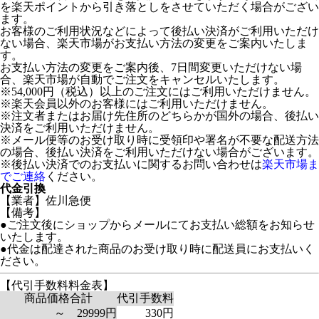
を楽天ポイントから引き落としをさせていただく場合がござい
ます。
お客様のご利用状況などによって後払い決済がご利用いただけ
ない場合、楽天市場がお支払い方法の変更をご案内いたしま
す。
お支払い方法の変更をご案内後、7日間変更いただけない場
合、楽天市場が自動でご注文をキャンセルいたします。
※54,000円（税込）以上のご注文にはご利用いただけません。
※楽天会員以外のお客様にはご利用いただけません。
※注文者またはお届け先住所のどちらかが国外の場合、後払い
決済をご利用いただけません。
※メール便等のお受け取り時に受領印や署名が不要な配送方法
の場合、後払い決済をご利用いただけない場合がございます。
※後払い決済でのお支払いに関するお問い合わせは
楽天市場ま
でご連絡
ください。
代金引換
【業者】佐川急便
【備考】
●ご注文後にショップからメールにてお支払い総額をお知らせ
いたします。
●代金は配達された商品のお受け取り時に配送員にお支払いく
ださい。
【代引手数料料金表】
商品価格合計
代引手数料
～ 29999円
330円