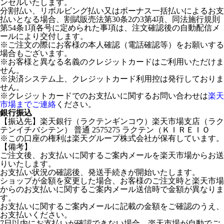
ンセルいたします。
分割払い、リボルビング払い又はボーナス一括払いによるお支
払いとなる場合、割賦販売法第30条2の3第4項、同法施行規則
第54条1項各号に定められた事項は、注文確認後の自動配信メ
ールにより交付します。
※ご注文の際にお客様の本人確認（電話確認等）をお願いする
場合もございます。
※お客様と異なる名義のクレジットカードはご利用いただけま
せん。
※決済システム上、クレジットカード利用控は発行しておりま
せん。
※クレジットカードでのお支払いに関するお問い合わせは
楽天
市場までご連絡
ください。
銀行振込
【振込先】楽天銀行（ラクテンギンコウ）楽天市場支店（ラク
テンイチバシテン） 普通 2575275 ラクテン（ＫＩＲＥＩＯ
※この口座の権利は楽天グループ株式会社が保有しています。
【備考】
ご注文後、お支払いに関するご案内メールを楽天市場からお送
りいたします。
お支払い状況の確認後、発送手続きが開始いたします。
ショップが金額を変更した場合、お客様のご注文時と楽天市場
からのお支払いに関するご案内メール送信時で金額が異なりま
す。
お支払いに関するご案内メールに記載の金額をご確認のうえ、
お支払いください。
7日以内にお支払いが確認できない場合、楽天市場が自動でご