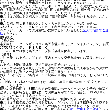
ただけない場合、楽天市場が自動でご注文をキャンセルいたします。
分割払い、リボルビング払い又はボーナス一括払いによるお支払いとなる場
合、割賦販売法第30条2の3第4項、同法施行規則第54条1項各号に定められた
事項は、注文確認後の自動配信メールにより交付します。
※ご注文の際にお客様の本人確認（電話確認等）をお願いする場合もござい
ます。
※お客様と異なる名義のクレジットカードはご利用いただけません。
※決済システム上、クレジットカード利用控は発行しておりません。
※クレジットカードでのお支払いに関するお問い合わせは
楽天市場までご連
絡
ください。
銀行振込
【振込先】
楽天銀行（ラクテンギンコウ）楽天市場支店（ラクテンイチバシテン） 普通
2575275 ラクテン（ＫＩＲＥＩＯ
※この口座の権利は楽天グループ株式会社が保有しています。
【備考】
ご注文後、お支払いに関するご案内メールを楽天市場からお送りいたしま
す。
お支払い状況の確認後、発送手続きが開始いたします。
ショップが金額を変更した場合、お客様のご注文時と楽天市場からのお支払
いに関するご案内メール送信時で金額が異なります。
お支払いに関するご案内メールに記載の金額をご確認のうえ、お支払いくだ
さい。
7日以内にお支払いが確認できない場合、楽天市場が自動でご注文をキャン
セルいたします。
振込の取扱時間はご利用される金融機関のホームページなどを予めご確認く
ださい。連休時など、銀行窓口でお振込みができない場合は、ATMやネット
バンキングにてお振込みください。
誠に勝手ながら、振込手数料はお客様のご負担でお願いいたします。
※ご注文者様名義の口座よりお支払いください。ご注文者様以外の名義でお
支払いいただいた場合、お支払いの確認ができない場合がございます。
※銀行振込でのお支払いに関するお問い合わせは
楽天市場までご連絡
くださ