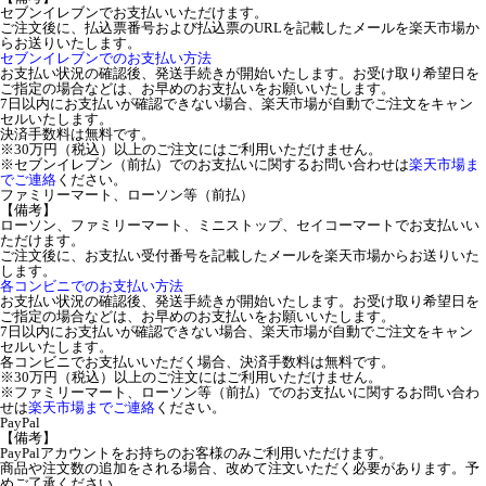
セブンイレブンでお支払いいただけます。
ご注文後に、払込票番号および払込票のURLを記載したメールを楽天市場か
らお送りいたします。
セブンイレブンでのお支払い方法
お支払い状況の確認後、発送手続きが開始いたします。お受け取り希望日を
ご指定の場合などは、お早めのお支払いをお願いいたします。
7日以内にお支払いが確認できない場合、楽天市場が自動でご注文をキャン
セルいたします。
決済手数料は無料です。
※30万円（税込）以上のご注文にはご利用いただけません。
※セブンイレブン（前払）でのお支払いに関するお問い合わせは
楽天市場ま
でご連絡
ください。
ファミリーマート、ローソン等（前払）
【備考】
ローソン、ファミリーマート、ミニストップ、セイコーマートでお支払いい
ただけます。
ご注文後に、お支払い受付番号を記載したメールを楽天市場からお送りいた
します。
各コンビニでのお支払い方法
お支払い状況の確認後、発送手続きが開始いたします。お受け取り希望日を
ご指定の場合などは、お早めのお支払いをお願いいたします。
7日以内にお支払いが確認できない場合、楽天市場が自動でご注文をキャン
セルいたします。
各コンビニでお支払いいただく場合、決済手数料は無料です。
※30万円（税込）以上のご注文にはご利用いただけません。
※ファミリーマート、ローソン等（前払）でのお支払いに関するお問い合わ
せは
楽天市場までご連絡
ください。
PayPal
【備考】
PayPalアカウントをお持ちのお客様のみご利用いただけます。
商品や注文数の追加をされる場合、改めて注文いただく必要があります。予
めご了承ください。