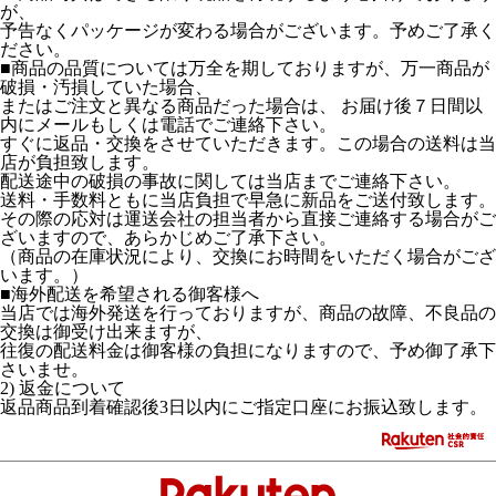
が、
予告なくパッケージが変わる場合がございます。予めご了承く
ださい。
■商品の品質については万全を期しておりますが、万一商品が
破損・汚損していた場合、
またはご注文と異なる商品だった場合は、 お届け後７日間以
内にメールもしくは電話でご連絡下さい。
すぐに返品・交換をさせていただきます。この場合の送料は当
店が負担致します。
配送途中の破損の事故に関しては当店までご連絡下さい。
送料・手数料ともに当店負担で早急に新品をご送付致します。
その際の応対は運送会社の担当者から直接ご連絡する場合がご
ざいますので、あらかじめご了承下さい。
（商品の在庫状況により、交換にお時間をいただく場合がござ
います。）
■海外配送を希望される御客様へ
当店では海外発送を行っておりますが、商品の故障、不良品の
交換は御受け出来ますが、
往復の配送料金は御客様の負担になりますので、予め御了承下
さいませ。
2) 返金について
返品商品到着確認後3日以内にご指定口座にお振込致します。