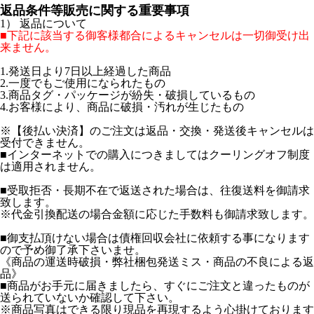
返品条件等販売に関する重要事項
1） 返品について
■下記に該当する御客様都合によるキャンセルは一切御受け出
来ません。
1.発送日より7日以上経過した商品
2.一度でもご使用になられたもの
3.商品タグ・パッケージが紛失・破損しているもの
4.お客様により、商品に破損・汚れが生じたもの
※【後払い決済】のご注文は返品・交換・発送後キャンセルは
受付できません。
■インターネットでの購入につきましてはクーリングオフ制度
は適用されません。
■受取拒否・長期不在で返送された場合は、往復送料を御請求
致します。
※代金引換配送の場合金額に応じた手数料も御請求致します。
■御支払頂けない場合は債権回収会社に依頼する事になります
ので予め御了承下さいませ。
《商品の運送時破損・弊社梱包発送ミス・商品の不良による返
品》
■商品がお手元に届きましたら、すぐにご注文と違ったものが
送られていないか確認して下さい。
※商品写真はできる限り現品を再現するよう心掛けております