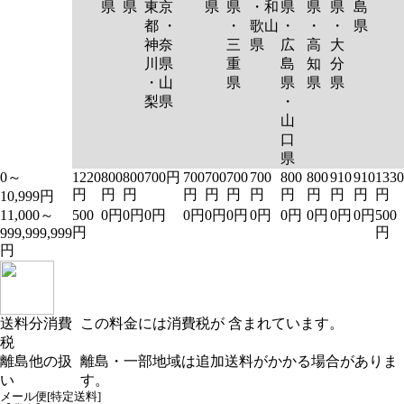
県
県
東京
県
県
・和
県
県
県
島
都 ・
・
歌山
・
・
・
県
神奈
三
県
広
高
大
川県
重
島
知
分
・山
県
県
県
県
梨県
・
山
口
県
0～
1220
800
800
700円
700
700
700
700
800
800
910
910
1330
円
円
円
円
円
円
円
円
円
円
円
円
10,999円
11,000～
500
0円
0円
0円
0円
0円
0円
0円
0円
0円
0円
0円
500
円
円
999,999,999
円
送料分消費
この料金には消費税が 含まれています。
税
離島他の扱
離島・一部地域は追加送料がかかる場合がありま
い
す。
メール便[特定送料]