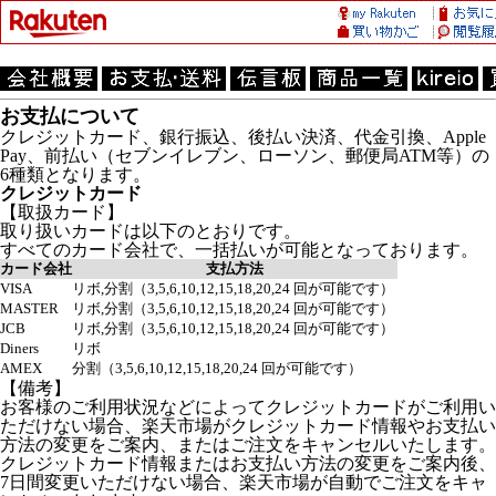
お支払について
クレジットカード、銀行振込、後払い決済、代金引換、Apple
Pay、前払い（セブンイレブン、ローソン、郵便局ATM等）の
6種類となります。
クレジットカード
【取扱カード】
取り扱いカードは以下のとおりです。
すべてのカード会社で、一括払いが可能となっております。
カード会社
支払方法
VISA
リボ,分割（3,5,6,10,12,15,18,20,24 回が可能です）
MASTER
リボ,分割（3,5,6,10,12,15,18,20,24 回が可能です）
JCB
リボ,分割（3,5,6,10,12,15,18,20,24 回が可能です）
Diners
リボ
AMEX
分割（3,5,6,10,12,15,18,20,24 回が可能です）
【備考】
お客様のご利用状況などによってクレジットカードがご利用い
ただけない場合、楽天市場がクレジットカード情報やお支払い
方法の変更をご案内、またはご注文をキャンセルいたします。
クレジットカード情報またはお支払い方法の変更をご案内後、
7日間変更いただけない場合、楽天市場が自動でご注文をキャ