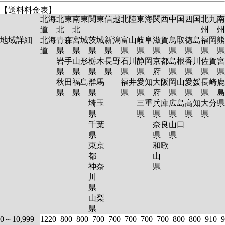
【送料料金表】
北海
北東
南東
関東
信越
北陸
東海
関西
中国
四国
北九
南
道
北
北
州
州
地域詳細
北海
青森
宮城
茨城
新潟
富山
岐阜
滋賀
鳥取
徳島
福岡
熊
道
県
県
県
県
県
県
県
県
県
県
岩手
山形
栃木
長野
石川
静岡
京都
島根
香川
佐賀
宮
県
県
県
県
県
県
府
県
県
県
秋田
福島
群馬
福井
愛知
大阪
岡山
愛媛
長崎
鹿
県
県
県
県
県
府
県
県
県
島
埼玉
三重
兵庫
広島
高知
大分
県
県
県
県
県
県
千葉
奈良
山口
県
県
県
東京
和歌
都
山
神奈
県
川
県
山梨
県
0～10,999
1220
800
800
700
700
700
700
700
800
800
910
9