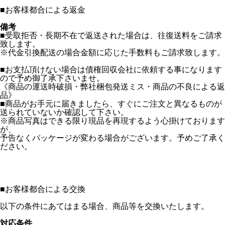
■
お客様都合による返金
備考
■受取拒否・長期不在で返送された場合は、往復送料をご請求
致します。
※代金引換配送の場合金額に応じた手数料もご請求致します。
■お支払頂けない場合は債権回収会社に依頼する事になります
ので予め御了承下さいませ。
《商品の運送時破損・弊社梱包発送ミス・商品の不良による返
品》
■商品がお手元に届きましたら、すぐにご注文と異なるものが
送られていないか確認して下さい。
※商品写真はできる限り現品を再現するよう心掛けております
が、
予告なくパッケージが変わる場合がございます。予めご了承く
ださい。
■
お客様都合による交換
以下の条件にあてはまる場合、商品等を交換いたします。
対応条件