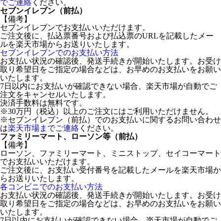
でご連絡
ください。
セブンイレブン（前払）
【備考】
セブンイレブンでお支払いいただけます。
ご注文後に、払込票番号および払込票のURLを記載したメー
ルを楽天市場からお送りいたします。
セブンイレブンでのお支払い方法
お支払い状況の確認後、発送手続きが開始いたします。お受け
取り希望日をご指定の場合などは、お早めのお支払いをお願い
いたします。
7日以内にお支払いが確認できない場合、楽天市場が自動でご
注文をキャンセルいたします。
決済手数料は無料です。
※30万円（税込）以上のご注文にはご利用いただけません。
※セブンイレブン（前払）でのお支払いに関するお問い合わせ
は
楽天市場までご連絡
ください。
ファミリーマート、ローソン等（前払）
【備考】
ローソン、ファミリーマート、ミニストップ、セイコーマート
でお支払いいただけます。
ご注文後に、お支払い受付番号を記載したメールを楽天市場か
らお送りいたします。
各コンビニでのお支払い方法
お支払い状況の確認後、発送手続きが開始いたします。お受け
取り希望日をご指定の場合などは、お早めのお支払いをお願い
いたします。
7日以内にお支払いが確認できない場合、楽天市場が自動でご