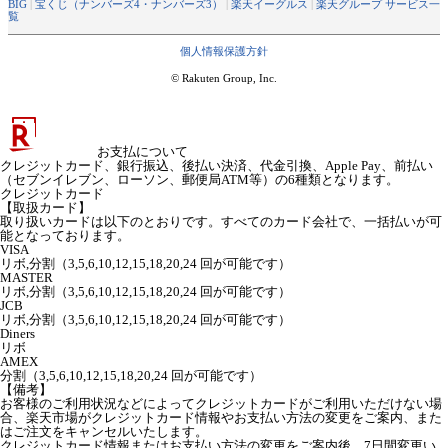
BIG
|
宝くじ（ナンバーズ4・ナンバーズ3）
|
楽天イーグルス
|
楽天グループ サービス一
覧
個人情報保護方針
© Rakuten Group, Inc.
お支払について
クレジットカード、銀行振込、後払い決済、代金引換、Apple Pay、前払い
（セブンイレブン、ローソン、郵便局ATM等）の6種類となります。
クレジットカード
【取扱カード】
取り扱いカードは以下のとおりです。すべてのカード会社で、一括払いが可
能となっております。
VISA
リボ,分割（3,5,6,10,12,15,18,20,24 回が可能です）
MASTER
リボ,分割（3,5,6,10,12,15,18,20,24 回が可能です）
JCB
リボ,分割（3,5,6,10,12,15,18,20,24 回が可能です）
Diners
リボ
AMEX
分割（3,5,6,10,12,15,18,20,24 回が可能です）
【備考】
お客様のご利用状況などによってクレジットカードがご利用いただけない場
合、楽天市場がクレジットカード情報やお支払い方法の変更をご案内、また
はご注文をキャンセルいたします。
クレジットカード情報またはお支払い方法の変更をご案内後、7日間変更い