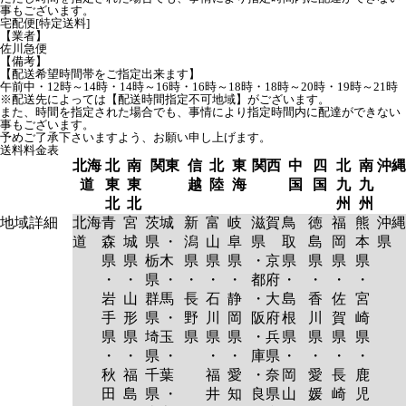
事もございます。
宅配便[特定送料]
【業者】
佐川急便
【備考】
【配送希望時間帯をご指定出来ます】
午前中・12時～14時・14時～16時・16時～18時・18時～20時・19時～21時
※配送先によっては【配送時間指定不可地域】がございます。
また、時間を指定された場合でも、事情により指定時間内に配達ができない
事もございます。
予めご了承下さいますよう、お願い申し上げます。
送料料金表
北海
北
南
関東
信
北
東
関西
中
四
北
南
沖縄
道
東
東
越
陸
海
国
国
九
九
北
北
州
州
地域詳細
北海
青
宮
茨城
新
富
岐
滋賀
鳥
徳
福
熊
沖縄
道
森
城
県 ・
潟
山
阜
県
取
島
岡
本
県
県
県
栃木
県
県
県
・京
県
県
県
県
・
・
県 ・
・
・
・
都府
・
・
・
・
岩
山
群馬
長
石
静
・大
島
香
佐
宮
手
形
県 ・
野
川
岡
阪府
根
川
賀
崎
県
県
埼玉
県
県
県
・兵
県
県
県
県
・
・
県 ・
・
・
庫県
・
・
・
・
秋
福
千葉
福
愛
・奈
岡
愛
長
鹿
田
島
県 ・
井
知
良県
山
媛
崎
児