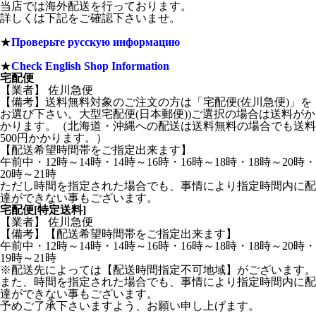
当店では海外配送を行っております。
詳しくは下記をご確認下さいませ。
★
Проверьте русскую информацию
★
Check English Shop Information
宅配便
【業者】 佐川急便
【備考】送料無料対象のご注文の方は「宅配便(佐川急便)」を
お選び下さい。大型宅配便(日本郵便))ご選択の場合は送料がか
かります。（北海道・沖縄への配送は送料無料の場合でも送料
500円かかります。）
【配送希望時間帯をご指定出来ます】
午前中・12時～14時・14時～16時・16時～18時・18時～20時・
20時～21時
ただし時間を指定された場合でも、事情により指定時間内に配
達ができない事もございます。
宅配便[特定送料]
【業者】 佐川急便
【備考】【配送希望時間帯をご指定出来ます】
午前中・12時～14時・14時～16時・16時～18時・18時～20時・
19時～21時
※配送先によっては【配送時間指定不可地域】がございます。
また、時間を指定された場合でも、事情により指定時間内に配
達ができない事もございます。
予めご了承下さいますよう、お願い申し上げます。