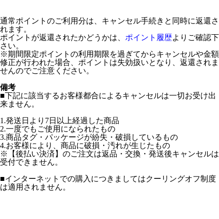
通常ポイントのご利用分は、キャンセル手続きと同時に返還さ
れます。
ポイントが返還されたかどうかは、
ポイント履歴
よりご確認下
さい。
※期間限定ポイントの利用期限を過ぎてからキャンセルや金額
修正が行われた場合、ポイントは失効扱いとなり、返還されま
せんのでご注意ください。
備考
■下記に該当するお客様都合によるキャンセルは一切お受け出
来ません。
1.発送日より7日以上経過した商品
2.一度でもご使用になられたもの
3.商品タグ・パッケージが紛失・破損しているもの
4.お客様により、商品に破損・汚れが生じたもの
※【後払い決済】のご注文は返品・交換・発送後キャンセルは
受付できません。
■インターネットでの購入につきましてはクーリングオフ制度
は適用されません。