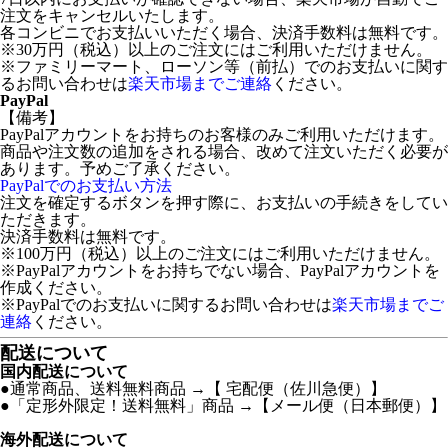
注文をキャンセルいたします。
各コンビニでお支払いいただく場合、決済手数料は無料です。
※30万円（税込）以上のご注文にはご利用いただけません。
※ファミリーマート、ローソン等（前払）でのお支払いに関す
るお問い合わせは
楽天市場までご連絡
ください。
PayPal
【備考】
PayPalアカウントをお持ちのお客様のみご利用いただけます。
商品や注文数の追加をされる場合、改めて注文いただく必要が
あります。予めご了承ください。
PayPalでのお支払い方法
注文を確定するボタンを押す際に、お支払いの手続きをしてい
ただきます。
決済手数料は無料です。
※100万円（税込）以上のご注文にはご利用いただけません。
※PayPalアカウントをお持ちでない場合、PayPalアカウントを
作成ください。
※PayPalでのお支払いに関するお問い合わせは
楽天市場までご
連絡
ください。
配送について
国内配送について
●通常商品、送料無料商品 →【 宅配便（佐川急便）】
●「定形外限定！送料無料」商品 →【メール便（日本郵便）】
海外配送について