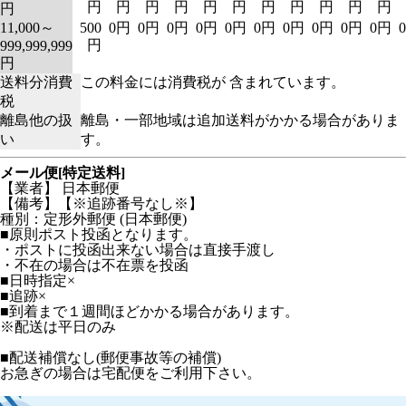
円
円
円
円
円
円
円
円
円
円
円
円
11,000～
500
0円
0円
0円
0円
0円
0円
0円
0円
0円
0円
円
999,999,999
円
送料分消費
この料金には消費税が 含まれています。
税
離島他の扱
離島・一部地域は追加送料がかかる場合がありま
い
す。
メール便[特定送料]
【業者】 日本郵便
【備考】【※追跡番号なし※】
種別：定形外郵便 (日本郵便)
■原則ポスト投函となります。
・ポストに投函出来ない場合は直接手渡し
・不在の場合は不在票を投函
■日時指定×
■追跡×
■到着まで１週間ほどかかる場合があります。
※配送は平日のみ
■配送補償なし(郵便事故等の補償)
お急ぎの場合は宅配便をご利用下さい。