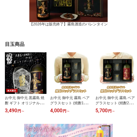
【2026年は販売終了】霧島酒造のバレンタイン
目玉商品
お中元 御中元 黒霧島 焼
お中元 御中元 霧島 ペア
お中元 御中元 霧島 ペア
酎 ギフト オリジナルグ
グラスセット (焼酎1本
グラスセット (焼酎2本
ラス 楽天限定 黒ッキリ
+グラス) ギフト 黒霧島
+グラス) ギフト 黒霧島
3,490
4,000
5,700
円
～
円
～
円
～
ボール 霧島酒造 芋焼酎 2
赤霧島 楽天限定 霧島酒
赤霧島 飲み比べ 楽天限
5度 750ml 専用箱入り 送
造 芋焼酎 25度 750ml ギ
定 霧島酒造 芋焼酎 25度
料無料 炭酸割り ラッピ
フト箱入り 送料無料 ラ
750ml ギフト箱入り 送料
ング お酒 誕生日 お祝い
ッピング お酒 誕生日 お
無料 ラッピング お酒 誕
プレゼント 父の日 御祝
祝い プレゼント 父の日
生日 お祝い プレゼント