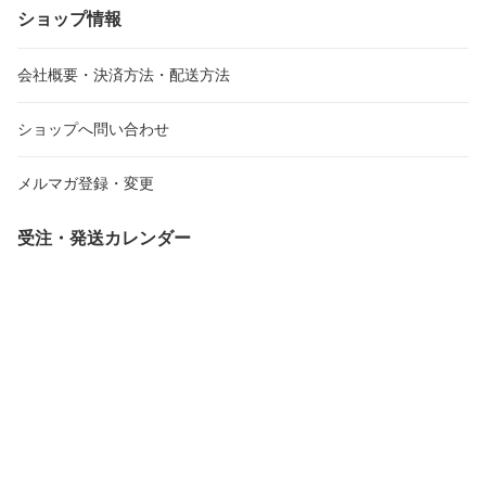
ショップ情報
会社概要・決済方法・配送方法
ショップへ問い合わせ
メルマガ登録・変更
受注・発送カレンダー
2026年8月
20
日
月
火
水
木
金
土
日
月
火
26
27
28
29
30
31
1
30
31
1
2
3
4
5
6
7
8
6
7
8
9
10
11
12
13
14
15
13
14
15