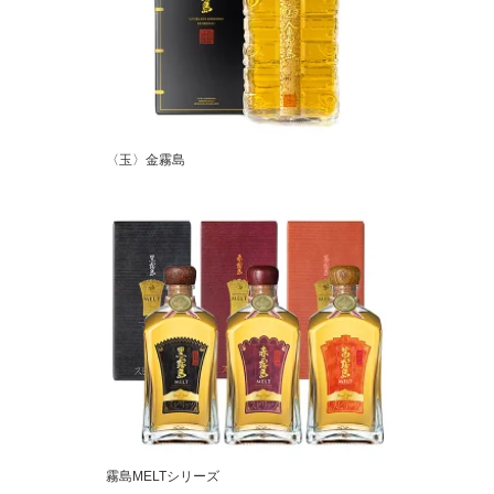
〈玉〉金霧島
霧島MELTシリーズ