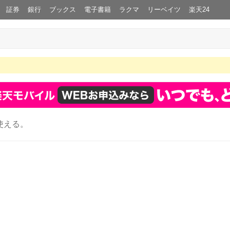
証券
銀行
ブックス
電子書籍
ラクマ
リーベイツ
楽天24
使える。