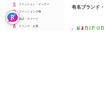
ファッション・インナー
有名ブランド・
ファッション小物
Rakuten AIで探す
食品・スイーツ
ドリンク・お酒
日用雑貨・キッチン用品
コスメ・健康・医薬品
キッズ・ベビー・玩具
家電・TV・カメラ
PC・スマホ・通信
スポーツ・ゴルフ
車・バイク
インテリア・寝具・収納
ペット・花・DIY工具
サービス・リフォーム