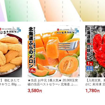
】 朝むきたて
★当店 お中元 1番人気★ 20,000玉突
【入荷次第、順
キウニ 80g 塩
破の当店ベストセラー♪ 北海道 ふら
がに 未冷凍 北
 開封パンフ付
のメロン 約1.6kgx1玉入 優品または
★茹でたて直送！
3,580
1,780
円
円
に うに 雲丹
秀品をお届け！送料無料 朝もぎ おた
入 かに カニ
 おつまみ
めし 富良野メロン ギフト 同梱不可
メ
御中元 お中元 お中元返し のし対応
贈り物 お試し 夏グルメ