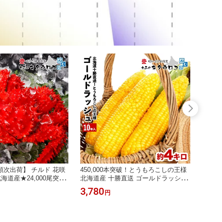
次出荷】 チルド 花咲
450,000本突破！とうもろこしの王様
まるで
海道産★24,000尾突破
北海道産 十勝直送 ゴールドラッシュ
ャイニ
350〜500g前後 1尾
10本入生でもメロン並の甘さ おため
7度前
3,780
3,78
円
 蟹 花咲ガニ ご当地グル
し 夏グルメ とうきび 送料無料 指定
メ 指
日不可 お取り寄せ スイートコーン
JA木
もろこ