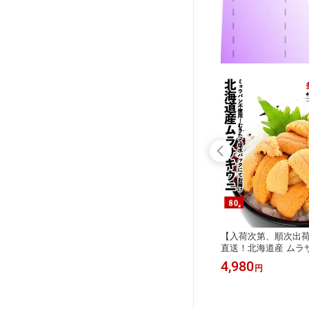
しの王様
まるでフルーツ？畑のスイーツ♪「シ
【入荷次第、順次出荷
ラッシュ
ャイニングコーン」6本入⇒平均糖度1
直送！北海道産 ムラサ
 おため
7度前後送料無料 お取り寄せ 夏グル
水パック ウニ 生ウニ
3,780
4,980
円
円
料 指定
メ 指定日不可 同梱不可 北海道十勝産
送料無料 同梱不可生う
コーン
JA木野ブランド フルーツコーン とう
丼 お取り寄せ お刺身
もろこし