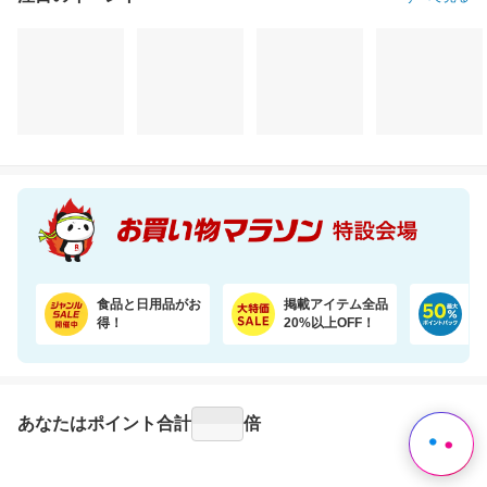
暑い夏は椿屋自慢のアイスコーヒーで涼やかに。組合せ選べるアイスコーヒー2本セット
【3本セット】奇跡の歯ブラシ 正規品 / CMで話題 / 独自のピラミッド構造
3,980円
1,860円
22
割引価格
割引価格
割引価格
3,582
1,488
19,380
円
円
円
食品と日用品がお
掲載アイテム全品
日
得！
20%以上OFF！
ポ