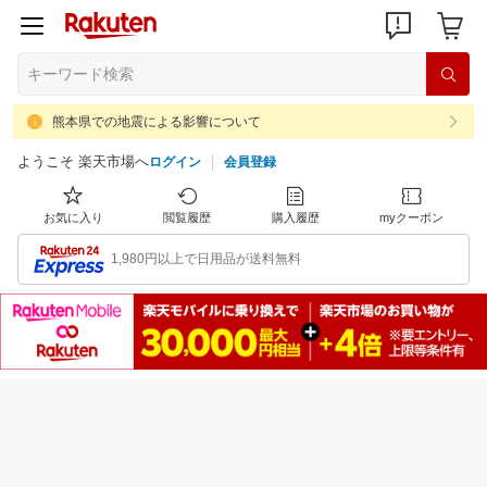
熊本県での地震による影響について
ようこそ 楽天市場へ
ログイン
会員登録
お気に入り
閲覧履歴
購入履歴
myクーポン
1,980円以上で日用品が送料無料