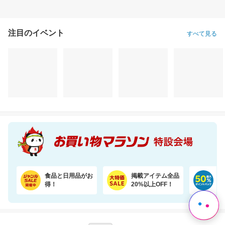
注目のイベント
すべて見る
純水99％ お買いものパンダ！ おしりふき 80枚 24個
＼35％OFF！1食あたり104円／お茶碗約1杯分！パックご飯 150g×48食
2,780円
7,780円
3,
割引価格
割引価格
割引価格
2,224
4,980
3,285
円
円
円