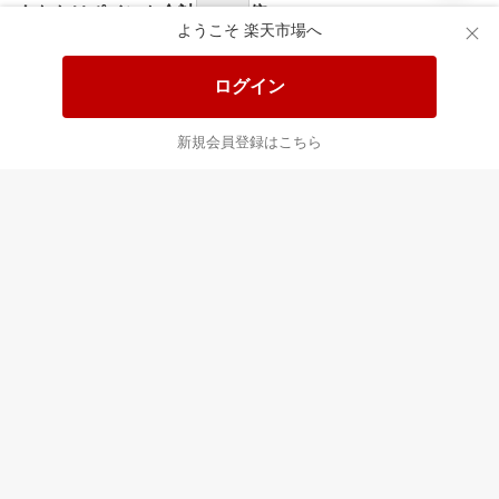
食品と日用品がお
掲載アイテム全品
日
得！
20%以上OFF！
ポ
ようこそ 楽天市場へ
ログイン
あなたはポイント
合計
倍
新規会員登録はこちら
最近チェックした商品
すべて見る