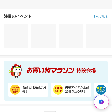
注目のイベント
すべて見る
食品と日用品がお
掲載アイテム全品
日
得！
20%以上OFF！
ポ