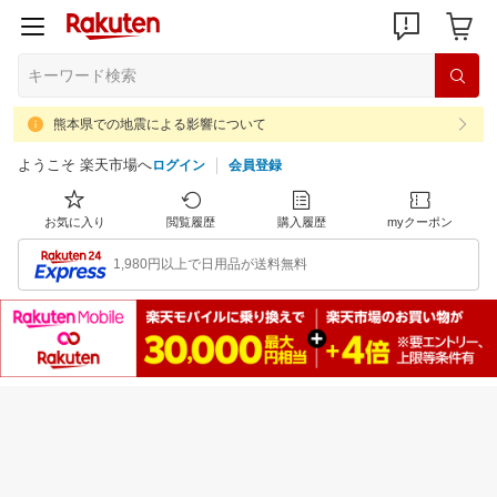
熊本県での地震による影響について
ようこそ 楽天市場へ
ログイン
会員登録
お気に入り
閲覧履歴
購入履歴
myクーポン
1,980円以上で日用品が送料無料