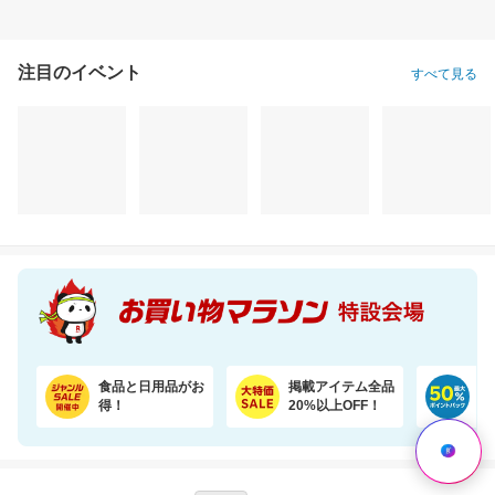
注目のイベント
すべて見る
食品と日用品がお
掲載アイテム全品
日
得！
20%以上OFF！
ポ