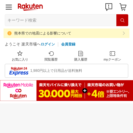
熊本県での地震による影響について
ようこそ 楽天市場へ
ログイン
会員登録
お気に入り
閲覧履歴
購入履歴
myクーポン
1,980円以上で日用品が送料無料