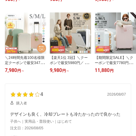
帯扇風機 首掛け ミニ扇
ンシェード 日よけ UVカ
プン 機内持ち込み 一体
風機 ハンディーファン
ット 遮光率100％ 傘式
型 大容量 S Mサイズ ワ
折りたたみ 卓上扇風機
車用サンシェード 大きい
ンタッチ前開き TSAロッ
手持ち扇風機 小型扇風機
サイズ シェード 傘型シ
ク機能 USBポート耐衝撃
静音 軽量 おしゃれ 小型
ェード 軽自動車 車用サ
キャリーケース キャリー
強力 充電式 熱中症対策
ンシェード 日よけ カー
バッグ カップホルダー
GURAMU
シェード
隠しフック 充電 軽量 静
音 おしゃれ GURAMU
＼24時間先着100名様限
【楽天1位 3冠】＼クー
【期間限定SALE】＼ク
定クーポンで最安3479円
ポンで最安5980円／ ス
ーポンで最安7780円／
／楽天1位 3冠 スーツケ
ーツケース フロントオー
スーツケース S M Lサイ
7,980
9,980
11,880
円
～
円
～
円
ース 3点セット S M Lサ
プン 機内持ち込み 一体
ズ アルミフレーム USB
イズ USBポート付き 機
型 大容量 S Mサイズ ワ
ポート付き 機内持ち込み
内持ち込み 耐衝撃 TSA
ンタッチ前開き TSAロッ
軽量 耐衝撃 キャリーケ
ロック機能 キャリーケー
ク機能 USBポート耐衝撃
ース キャリーバッグ カ
ス キャリーバッグ カッ
4
キャリーケース キャリー
ップホルダー付き 充電機
2026/08/07
プホルダー付き 隠しフッ
バッグ カップホルダー
能 泊まる かわいい 360
購入者
ク機能 充電機能 軽量 36
隠しフック 充電 軽量 静
度回転 大容量 海外旅行
0度回転 大容量 海外 旅行
音 おしゃれ GURAMU
S M Lサイズ おしゃれ フ
デザインも良く、冷却プレートも冷たかったので良かった
おしゃれ
レームタイプ
子供へ｜実用品・普段使い｜はじめて
注文日：2026/08/05