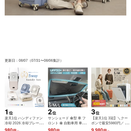
更新日
：
08/07
（07/31〜08/06集計）
1
2
3
位
位
位
楽天1位 ハンディファン
サンシェード 傘型 車 フ
【楽天1位 3冠】＼クー
冷却 2026 冷却プレート
ロント 傘 自動車用 車用
ポンで最安5980円／ ス
軽い 扇風機 ハンディ 携
品 日除け 10本骨 傘型サ
ーツケース フロントオー
980
980
9,980
円
～
円
円
～