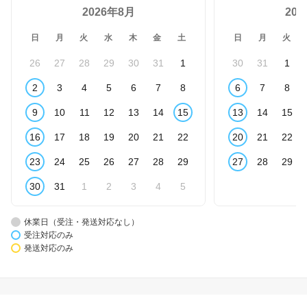
2026年8月
20
日
月
火
水
木
金
土
日
月
火
26
27
28
29
30
31
1
30
31
1
2
3
4
5
6
7
8
6
7
8
9
10
11
12
13
14
15
13
14
15
16
17
18
19
20
21
22
20
21
22
23
24
25
26
27
28
29
27
28
29
30
31
1
2
3
4
5
休業日（受注・発送対応なし）
受注対応のみ
発送対応のみ