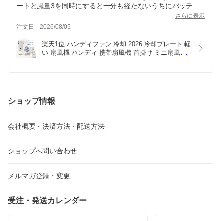
ートと風量3を同時にすると一分も経たないうちにバッテリ
ー１減っていました。ストラップが白なので、汚れが目立ち
さらに表示
そうなのでマイナス１。
注文日：2026/08/05
楽天1位 ハンディファン 冷却 2026 冷却プレート 軽
い 扇風機 ハンディ 携帯扇風機 首掛け ミニ扇風機 
ハンディーファン 折りたたみ 卓上扇風機 手持ち扇
風機 小型扇風機 静音 軽量 おしゃれ 小型 強力 充電
式 熱中症対策 GURAMU
ショップ情報
会社概要・決済方法・配送方法
ショップへ問い合わせ
メルマガ登録・変更
受注・発送カレンダー