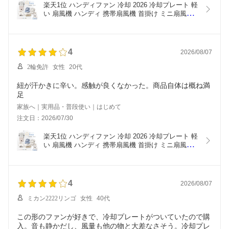
楽天1位 ハンディファン 冷却 2026 冷却プレート 軽
い 扇風機 ハンディ 携帯扇風機 首掛け ミニ扇風機 
ハンディーファン 折りたたみ 卓上扇風機 手持ち扇
風機 小型扇風機 静音 軽量 おしゃれ 小型 強力 充電
式 熱中症対策 GURAMU
4
2026/08/07
2輪免許
女性
20代
紐が汗かきに辛い。感触が良くなかった。商品自体は概ね満
足
家族へ｜実用品・普段使い｜はじめて
注文日：2026/07/30
楽天1位 ハンディファン 冷却 2026 冷却プレート 軽
い 扇風機 ハンディ 携帯扇風機 首掛け ミニ扇風機 
ハンディーファン 折りたたみ 卓上扇風機 手持ち扇
風機 小型扇風機 静音 軽量 おしゃれ 小型 強力 充電
式 熱中症対策 GURAMU
4
2026/08/07
ミカン2222リンゴ
女性
40代
この形のファンが好きで、冷却プレートがついていたので購
入。音も静かだし、風量も他の物と大差なさそう。冷却プレ