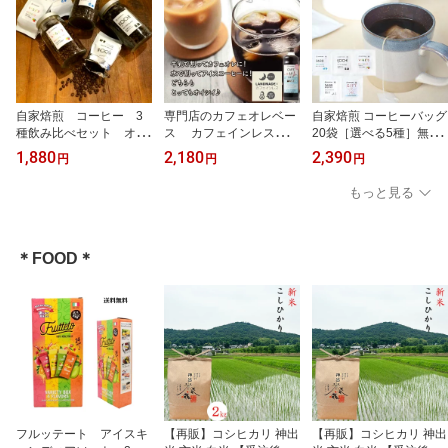
自家焙煎 コーヒー 3
専門店のカフェオレベー
自家焙煎 コーヒーバッグ
種飲み比べセット オリ
ス カフェインレス こ
20袋［選べる5種］無添
ジナルブレンド 本格
だわり製法 無添加 無
加 本格 コーヒー 簡
1,880
2,180
2,390
円
円
円
珈琲【LANDMADE】送
糖 美味しさそのまま 本
単 手軽 おいしい 珈
料無料
格 コーヒー アイス 珈
琲 アウトドア キャン
もっと見る
琲 【LANDMADE】
プ 送料無料 【LAND
MADE】
＊FOOD＊
フルッテート アイスキ
【再販】コシヒカリ 神出
【再販】コシヒカリ 神出