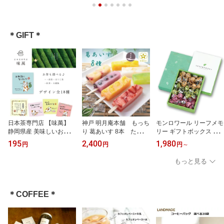
＊GIFT＊
日本茶専門店 【味萬】
神戸 明月庵本舗 もっち
モンロワール リーフメモ
静岡県産 美味しいお茶
り 葛あいす 8本 たっぷ
リー ギフトボックス 選
ティーバッグ 2個 プチギ
りフルーツ 新食感 手作
べる入数 10個入～100個
195
2,400
1,980
円
円
円
～
フト 選べるイラストとお
り 贈り物 プレゼント お
入 熨斗 お返し チョコレ
茶 玉露飴 みたらしちゃ
返し ギフト お土産 お試
ート 人気 菓子 クール便
もっと見る
ん シリーズ ねこ にゃん
し アイス お中元 御中
可 送料無料 お中元 御
こ かわいい お返し メッ
元
中元
セージ 感謝 祝い 退職 挨
拶 人気
＊COFFEE＊