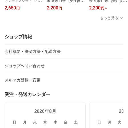
ャンディアソート 24個
米 玄米 白米 【受注後精
米 玄米 白米 【受注後精
入 コストコ 大容量
米】 2kg 令和7年産 兵庫
米】 2kg 5kg 10kg 令和7
2,650
2,200
2,200
円
円
円
～
熱中症対策 フルーツ
県産 農家 直送 無洗米 米
年産 兵庫県産 農家 直送
無添加 濃厚 限定アソ
お米 送料無料
無洗米 米 お米 送料無料
もっと見る
ート 添加物不使用 着
色料不使用 水不使用
安心 安全 送料無料
ショップ情報
会社概要・決済方法・配送方法
ショップへ問い合わせ
メルマガ登録・変更
受注・発送カレンダー
2026年8月
20
日
月
火
水
木
金
土
日
月
火