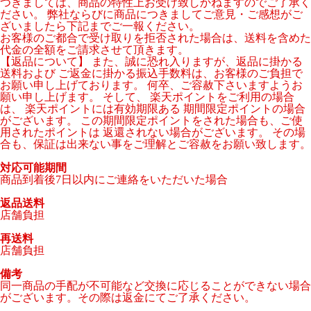
つきましては、商品の特性上お受け致しかねますのでご了承く
ださい。 弊社ならびに商品につきましてご意見・ご感想がご
ざいましたら下記までご一報ください。
お客様のご都合で受け取りを拒否された場合は、送料を含めた
代金の全額をご請求させて頂きます。
【返品について】 また、誠に恐れ入りますが、返品に掛かる
送料および ご返金に掛かる振込手数料は、お客様のご負担で
お願い申し上げております。 何卒、ご容赦下さいますようお
願い申し上げます。 そして、 楽天ポイントをご利用の場合
は、 楽天ポイントには有効期限ある 期間限定ポイントの場合
がございます。 この期間限定ポイントをされた場合も、ご使
用されたポイントは 返還されない場合がございます。 その場
合も、保証は出来ない事をご理解とご容赦をお願い致します。
対応可能期間
商品到着後7日以内にご連絡をいただいた場合
返品送料
店舗負担
再送料
店舗負担
備考
同一商品の手配が不可能など交換に応じることができない場合
がございます。その際は返金にてご了承ください。