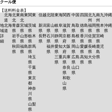
クール便
【送料料金表】
北海
北東
南東
関東
信越
北陸
東海
関西
中国
四国
北九
南九
沖縄
道
北
北
州
州
地
北海
青森
宮城
茨城
新潟
富山
岐阜
滋賀
鳥取
徳島
福岡
熊本
沖縄
域
道
県
県
県
県
県
県
県
県
県
県
県
県
詳
岩手
山形
栃木
長野
石川
静岡
京都
島根
香川
佐賀
宮崎
細
県
県
県
県
県
県
府
県
県
県
県
秋田
福島
群馬
福井
愛知
大阪
岡山
愛媛
長崎
鹿児
県
県
県
県
県
府
県
県
県
島
埼玉
三重
兵庫
広島
高知
大分
県
県
県
県
県
県
県
千葉
奈良
山口
県
県
県
東京
和歌
都
山
神奈
県
川
県
山梨
県