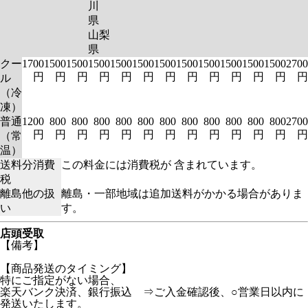
川
県
山梨
県
クー
1700
1500
1500
1500
1500
1500
1500
1500
1500
1500
1500
1500
2700
円
円
円
円
円
円
円
円
円
円
円
円
円
ル
（冷
凍）
普通
1200
800
800
800
800
800
800
800
800
800
800
800
2700
円
円
円
円
円
円
円
円
円
円
円
円
円
（常
温）
送料分消費
この料金には消費税が 含まれています。
税
離島他の扱
離島・一部地域は追加送料がかかる場合がありま
い
す。
店頭受取
【備考】
【商品発送のタイミング】
特にご指定がない場合、
楽天バンク決済、銀行振込 ⇒ご入金確認後、○営業日以内に
発送いたします。