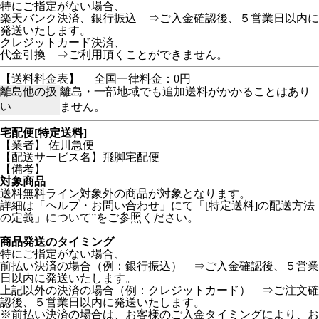
特にご指定がない場合、
楽天バンク決済、銀行振込 ⇒ご入金確認後、５営業日以内に
発送いたします。
クレジットカード決済、
代金引換 ⇒ご利用頂くことができません。
【送料料金表】
全国一律料金：0円
離島他の扱
離島・一部地域でも追加送料がかかることはあり
い
ません。
宅配便[特定送料]
【業者】 佐川急便
【配送サービス名】飛脚宅配便
【備考】
対象商品
送料無料ライン対象外の商品が対象となります。
詳細は「ヘルプ・お問い合わせ」にて「[特定送料]の配送方法
の定義」について”をご参照ください。
商品発送のタイミング
特にご指定がない場合、
前払い決済の場合（例：銀行振込） ⇒ご入金確認後、５営業
日以内に発送いたします。
上記以外の決済の場合（例：クレジットカード） ⇒ご注文確
認後、５営業日以内に発送いたします。
※前払い決済の場合は、お客様のご入金タイミングにより、お