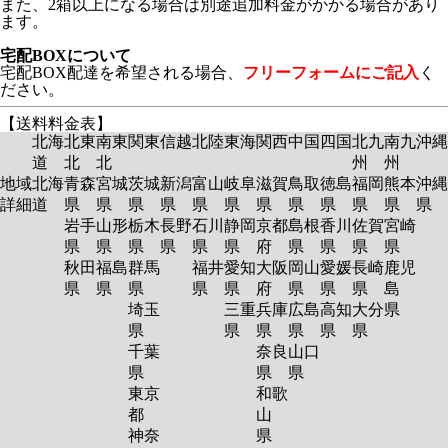
また、2箱以上になる場合は別途追加料金がかかる場合があり
ます。
宅配BOXについて
宅配BOX配達を希望される場合、
フリーフォームにご記入
く
ださい。
【送料料金表】
北海
北東
南東
関東
信越
北陸
東海
関西
中国
四国
北九
南九
沖縄
道
北
北
州
州
地域
北海
青森
宮城
茨城
新潟
富山
岐阜
滋賀
鳥取
徳島
福岡
熊本
沖縄
詳細
道
県
県
県
県
県
県
県
県
県
県
県
県
岩手
山形
栃木
長野
石川
静岡
京都
島根
香川
佐賀
宮崎
県
県
県
県
県
県
府
県
県
県
県
秋田
福島
群馬
福井
愛知
大阪
岡山
愛媛
長崎
鹿児
県
県
県
県
県
府
県
県
県
島
埼玉
三重
兵庫
広島
高知
大分
県
県
県
県
県
県
県
千葉
奈良
山口
県
県
県
東京
和歌
都
山
神奈
県