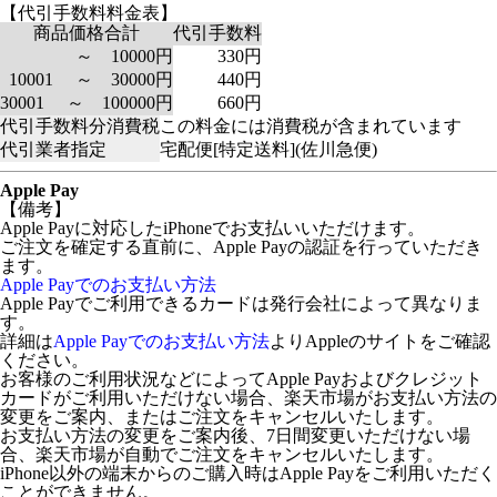
【代引手数料料金表】
商品価格合計
代引手数料
～ 10000円
330円
10001 ～ 30000円
440円
30001 ～ 100000円
660円
代引手数料分消費税
この料金には消費税が含まれています
代引業者指定
宅配便[特定送料](佐川急便)
Apple Pay
【備考】
Apple Payに対応したiPhoneでお支払いいただけます。
ご注文を確定する直前に、Apple Payの認証を行っていただき
ます。
Apple Payでのお支払い方法
Apple Payでご利用できるカードは発行会社によって異なりま
す。
詳細は
Apple Payでのお支払い方法
よりAppleのサイトをご確認
ください。
お客様のご利用状況などによってApple Payおよびクレジット
カードがご利用いただけない場合、楽天市場がお支払い方法の
変更をご案内、またはご注文をキャンセルいたします。
お支払い方法の変更をご案内後、7日間変更いただけない場
合、楽天市場が自動でご注文をキャンセルいたします。
iPhone以外の端末からのご購入時はApple Payをご利用いただく
ことができません。