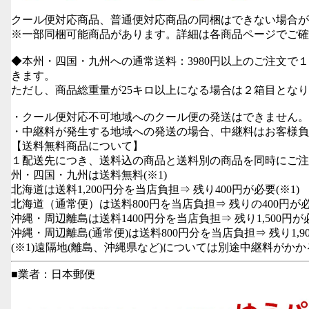
クール便対応商品、普通便対応商品の同梱はできない場合が
※一部同梱可能商品があります。詳細は各商品ページでご確
◆本州・四国・九州への通常送料：3980円以上のご注文で
きます。
ただし、商品総重量が25キロ以上になる場合は２箱目とな
・クール便対応不可地域へのクール便の発送はできません。
・中継料が発生する地域への発送の場合、中継料はお客様負
【送料無料商品について】
１配送先につき、送料込の商品と送料別の商品を同時にご注
州・四国・九州は送料無料(※1)
北海道は送料1,200円分を当店負担⇒ 残り400円が必要(※1)
北海道（通常便）は送料800円を当店負担⇒ 残りの400円が
沖縄・周辺離島は送料1400円分を当店負担⇒ 残り1,500円が必
沖縄・周辺離島(通常便)は送料800円分を当店負担⇒ 残り1,90
(※1)遠隔地(離島、沖縄県など)については別途中継料がか
■業者：日本郵便