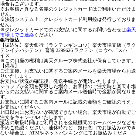
場合もございます。
※お客様と異なる名義のクレジットカードはご利用いただけま
せん。
※決済システム上、クレジットカード利用控は発行しておりま
せん。
※クレジットカードでのお支払いに関するお問い合わせは
楽天
市場までご連絡
ください。
銀行振込
【振込先】楽天銀行（ラクテンギンコウ）楽天市場支店（ラク
テンイチバシテン） 普通 2299626 ラクテン（コウヘ゛スハ゜
イス
※この口座の権利は楽天グループ株式会社が保有しています。
【備考】
ご注文後、お支払いに関するご案内メールを楽天市場からお送
りいたします。
お支払い状況の確認後、発送手続きが開始いたします。
ショップが金額を変更した場合、お客様のご注文時と楽天市場
からのお支払いに関するご案内メール送信時で金額が異なりま
す。
お支払いに関するご案内メールに記載の金額をご確認のうえ、
お支払いください。
14日以内にお支払いが確認できない場合、楽天市場が自動でご
注文をキャンセルいたします。
振込の取扱時間はご利用される金融機関のホームページなどを
予めご確認ください。連休時など、銀行窓口でお振込みができ
ない場合は、ATMやネットバンキングにてお振込みくださ