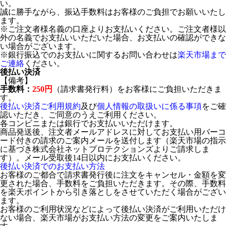
い。
誠に勝手ながら、振込手数料はお客様のご負担でお願いいたし
ます。
※ご注文者様名義の口座よりお支払いください。ご注文者様以
外の名義でお支払いいただいた場合、お支払いの確認ができな
い場合がございます。
※銀行振込でのお支払いに関するお問い合わせは
楽天市場まで
ご連絡
ください。
後払い決済
【備考】
手数料：
250円
（請求書発行料）をお客様にご負担いただきま
す。
後払い決済ご利用規約
及び
個人情報の取扱いに係る事項
をご確
認いただき、ご同意のうえご利用ください。
各コンビニまたは銀行でお支払いいただけます。
商品発送後、注文者メールアドレスに対してお支払い用バーコ
ード付きの請求のご案内メールを送付します（楽天市場の指示
に基づき株式会社ネットプロテクションズよりご請求しま
す）。メール受取後14日以内にお支払いください。
後払い決済でのお支払い方法
お客様のご都合で請求書発行後に注文をキャンセル・金額を変
更された場合、手数料をご負担いただきます。その際、手数料
を楽天ポイントから引き落としをさせていただく場合がござい
ます。
お客様のご利用状況などによって後払い決済がご利用いただけ
ない場合、楽天市場がお支払い方法の変更をご案内いたしま