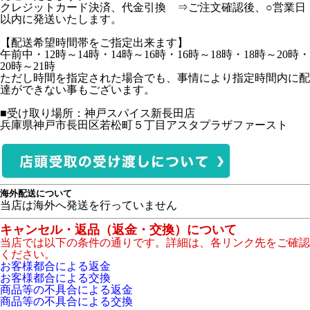
クレジットカード決済、代金引換 ⇒ご注文確認後、○営業日
以内に発送いたします。
【配送希望時間帯をご指定出来ます】
午前中・12時～14時・14時～16時・16時～18時・18時～20時・
20時～21時
ただし時間を指定された場合でも、事情により指定時間内に配
達ができない事もございます。
■受け取り場所：神戸スパイス新長田店
兵庫県神戸市長田区若松町５丁目アスタプラザファースト
海外配送について
当店は海外へ発送を行っていません
キャンセル・返品（返金・交換）について
当店では以下の条件の通りです。詳細は、各リンク先をご確認
ください。
お客様都合による返金
お客様都合による交換
商品等の不具合による返金
商品等の不具合による交換