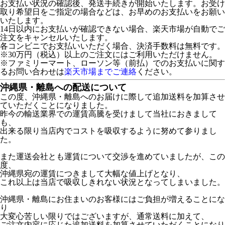
お支払い状況の確認後、発送手続きが開始いたします。お受け
取り希望日をご指定の場合などは、お早めのお支払いをお願い
いたします。
14日以内にお支払いが確認できない場合、楽天市場が自動でご
注文をキャンセルいたします。
各コンビニでお支払いいただく場合、決済手数料は無料です。
※30万円（税込）以上のご注文にはご利用いただけません。
※ファミリーマート、ローソン等（前払）でのお支払いに関す
るお問い合わせは
楽天市場までご連絡
ください。
沖縄県・離島への配送について
この度、沖縄県・離島へのお届けに際して追加送料を加算させ
ていただくことになりました。
昨今の輸送業界での運賃高騰を受けまして当社におきまして
も、
出来る限り当店内でコストを吸収するように努めて参りまし
た。
また運送会社とも運賃について交渉を進めていましたが、この
度、
沖縄県宛の運賃につきまして大幅な値上げとなり、
これ以上は当店で吸収しきれない状況となってしまいました。
沖縄県・離島にお住まいのお客様にはご負担が増えることにな
り
大変心苦しい限りではございますが、通常送料に加えて、
ご注文内容に応じた追加送料を加算させていただくことになり