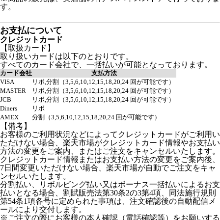
す。
お支払について
クレジットカード
【取扱カード】
取り扱いカードは以下のとおりです。
すべてのカード会社で、一括払いが可能となっております。
カード会社
支払方法
VISA
リボ,分割（3,5,6,10,12,15,18,20,24 回が可能です）
MASTER
リボ,分割（3,5,6,10,12,15,18,20,24 回が可能です）
JCB
リボ,分割（3,5,6,10,12,15,18,20,24 回が可能です）
Diners
リボ
AMEX
分割（3,5,6,10,12,15,18,20,24 回が可能です）
【備考】
お客様のご利用状況などによってクレジットカードがご利用い
ただけない場合、楽天市場がクレジットカード情報やお支払い
方法の変更をご案内、またはご注文をキャンセルいたします。
クレジットカード情報またはお支払い方法の変更をご案内後、
7日間変更いただけない場合、楽天市場が自動でご注文をキャ
ンセルいたします。
分割払い、リボルビング払い又はボーナス一括払いによるお支
払いとなる場合、割賦販売法第30条2の3第4項、同法施行規則
第54条1項各号に定められた事項は、注文確認後の自動配信メ
ールにより交付します。
※ご注文の際にお客様の本人確認（電話確認等）をお願いする