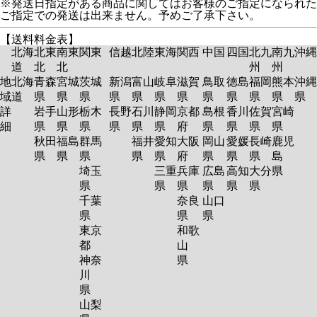
※発送日指定がある商品に関してはお客様のご指定になられた
ご指定での発送は出来ません。予めご了承下さい。
【送料料金表】
北海
北東
南東
関東
信越
北陸
東海
関西
中国
四国
北九
南九
沖縄
道
北
北
州
州
地
北海
青森
宮城
茨城
新潟
富山
岐阜
滋賀
鳥取
徳島
福岡
熊本
沖縄
域
道
県
県
県
県
県
県
県
県
県
県
県
県
詳
岩手
山形
栃木
長野
石川
静岡
京都
島根
香川
佐賀
宮崎
細
県
県
県
県
県
県
府
県
県
県
県
秋田
福島
群馬
福井
愛知
大阪
岡山
愛媛
長崎
鹿児
県
県
県
県
県
府
県
県
県
島
埼玉
三重
兵庫
広島
高知
大分
県
県
県
県
県
県
県
千葉
奈良
山口
県
県
県
東京
和歌
都
山
神奈
県
川
県
山梨