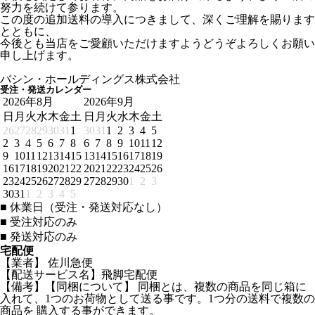
努力を続けて参ります。
この度の追加送料の導入につきまして、深くご理解を賜ります
とともに、
今後とも当店をご愛顧いただけますようどうぞよろしくお願い
申し上げます。
バシン・ホールディングス株式会社
受注・発送カレンダー
2026年8月
2026年9月
日
月
火
水
木
金
土
日
月
火
水
木
金
土
26
27
28
29
30
31
1
30
31
1
2
3
4
5
2
3
4
5
6
7
8
6
7
8
9
10
11
12
9
10
11
12
13
14
15
13
14
15
16
17
18
19
16
17
18
19
20
21
22
20
21
22
23
24
25
26
23
24
25
26
27
28
29
27
28
29
30
1
2
3
30
31
1
2
3
4
5
■
休業日（受注・発送対応なし）
■
受注対応のみ
■
発送対応のみ
宅配便
【業者】 佐川急便
【配送サービス名】飛脚宅配便
【備考】【同梱について】 同梱とは、複数の商品を同じ箱に
入れて、1つのお荷物として送る事です。1つ分の送料で複数の
商品を 購入する事ができます。