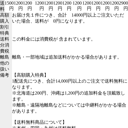
送
1500
1200
1200
1200
1200
1200
1200
1200
1200
1200
1200
1200
2900
円
円
円
円
円
円
円
円
円
円
円
円
円
料
高額
お届け先１件につき、合計 14000円以上ご注文いただ
購入
いた場合、送料が 0円になります。
割引
特典
送料
この料金には消費税が 含まれています。
分消
費税
離島
離島・一部地域は追加送料がかかる場合があります。
他の
扱い
備考
【高額購入特典】
1配送先につき、合計14,000円以上のご注文で送料無料に
なります。
※北海道は200円、沖縄は1,200円の追加料金を頂戴致し
ます。
※離島・遠隔地離島などについては中継料がかかる場合
があります。
【送料無料商品について】