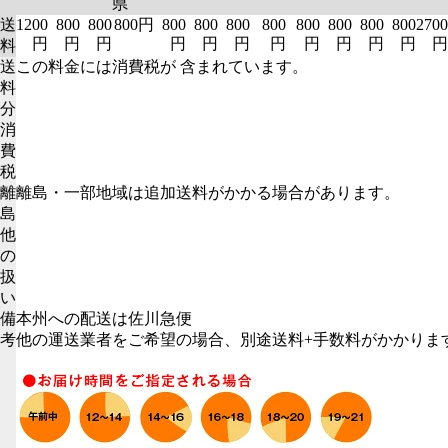
県
送
1200
800
800
800円
800
800
800
800
800
800
800
800
2700
円
円
円
円
円
円
円
円
円
円
円
円
料
送
この料金には消費税が 含まれています。
料
分
消
費
税
離
離島・一部地域は追加送料がかかる場合があります。
島
他
の
扱
い
備
本州への配送は佐川急便
考
他の運送業者をご希望の場合、別途送料+手数料がかかりま