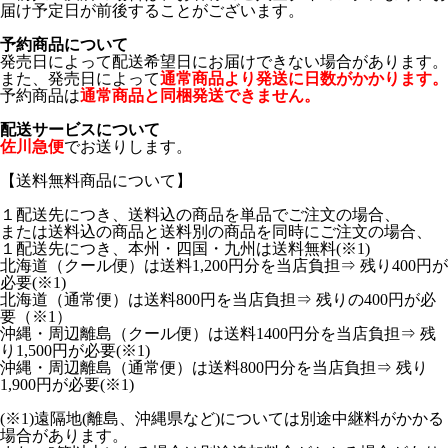
届け予定日が前後することがございます。
予約商品について
発売日によって配送希望日にお届けできない場合があります。
また、発売日によって
通常商品より発送に日数がかかります。
予約商品は
通常商品と同梱発送できません。
配送サービスについて
佐川急便
でお送りします。
【送料無料商品について】
１配送先につき、送料込の商品を単品でご注文の場合、
または送料込の商品と送料別の商品を同時にご注文の場合、
１配送先につき、本州・四国・九州は送料無料(※1)
北海道（クール便）は送料1,200円分を当店負担⇒ 残り400円が
必要(※1)
北海道（通常便）は送料800円を当店負担⇒ 残りの400円が必
要（※1）
沖縄・周辺離島（クール便）は送料1400円分を当店負担⇒ 残
り1,500円が必要(※1)
沖縄・周辺離島（通常便）は送料800円分を当店負担⇒ 残り
1,900円が必要(※1)
(※1)遠隔地(離島、沖縄県など)については別途中継料がかかる
場合があります。