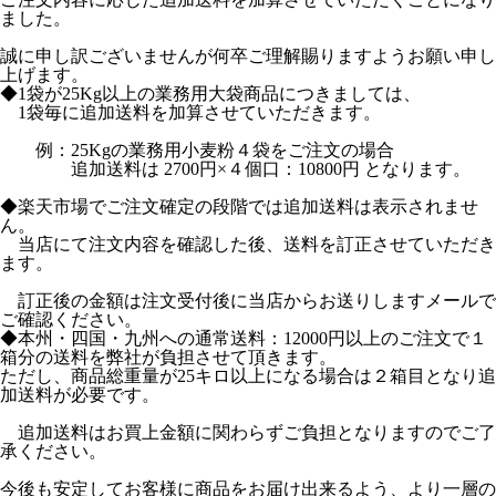
ました。
誠に申し訳ございませんが何卒ご理解賜りますようお願い申し
上げます。
◆1袋が25Kg以上の業務用大袋商品につきましては、
1袋毎に追加送料を加算させていただきます。
例：25Kgの業務用小麦粉４袋をご注文の場合
追加送料は 2700円×４個口：10800円 となります。
◆楽天市場でご注文確定の段階では追加送料は表示されませ
ん。
当店にて注文内容を確認した後、送料を訂正させていただき
ます。
訂正後の金額は注文受付後に当店からお送りしますメールで
ご確認ください。
◆本州・四国・九州への通常送料：12000円以上のご注文で１
箱分の送料を弊社が負担させて頂きます。
ただし、商品総重量が25キロ以上になる場合は２箱目となり追
加送料が必要です。
追加送料はお買上金額に関わらずご負担となりますのでご了
承ください。
今後も安定してお客様に商品をお届け出来るよう、より一層の