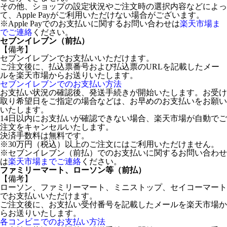
その他、ショップの設定状況やご注文時の選択内容などによっ
て、Apple Payがご利用いただけない場合がございます。
※Apple Payでのお支払いに関するお問い合わせは
楽天市場ま
でご連絡
ください。
セブンイレブン（前払）
【備考】
セブンイレブンでお支払いいただけます。
ご注文後に、払込票番号および払込票のURLを記載したメー
ルを楽天市場からお送りいたします。
セブンイレブンでのお支払い方法
お支払い状況の確認後、発送手続きが開始いたします。お受け
取り希望日をご指定の場合などは、お早めのお支払いをお願い
いたします。
14日以内にお支払いが確認できない場合、楽天市場が自動でご
注文をキャンセルいたします。
決済手数料は無料です。
※30万円（税込）以上のご注文にはご利用いただけません。
※セブンイレブン（前払）でのお支払いに関するお問い合わせ
は
楽天市場までご連絡
ください。
ファミリーマート、ローソン等（前払）
【備考】
ローソン、ファミリーマート、ミニストップ、セイコーマート
でお支払いいただけます。
ご注文後に、お支払い受付番号を記載したメールを楽天市場か
らお送りいたします。
各コンビニでのお支払い方法