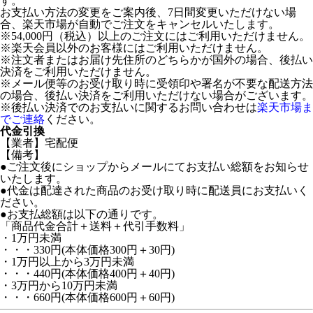
す。
お支払い方法の変更をご案内後、7日間変更いただけない場
合、楽天市場が自動でご注文をキャンセルいたします。
※54,000円（税込）以上のご注文にはご利用いただけません。
※楽天会員以外のお客様にはご利用いただけません。
※注文者またはお届け先住所のどちらかが国外の場合、後払い
決済をご利用いただけません。
※メール便等のお受け取り時に受領印や署名が不要な配送方法
の場合、後払い決済をご利用いただけない場合がございます。
※後払い決済でのお支払いに関するお問い合わせは
楽天市場ま
でご連絡
ください。
代金引換
【業者】宅配便
【備考】
●ご注文後にショップからメールにてお支払い総額をお知らせ
いたします。
●代金は配達された商品のお受け取り時に配送員にお支払いく
ださい。
●お支払総額は以下の通りです。
「商品代金合計＋送料＋代引手数料」
・1万円未満
・・・330円(本体価格300円＋30円)
・1万円以上から3万円未満
・・・440円(本体価格400円＋40円)
・3万円から10万円未満
・・・660円(本体価格600円＋60円)