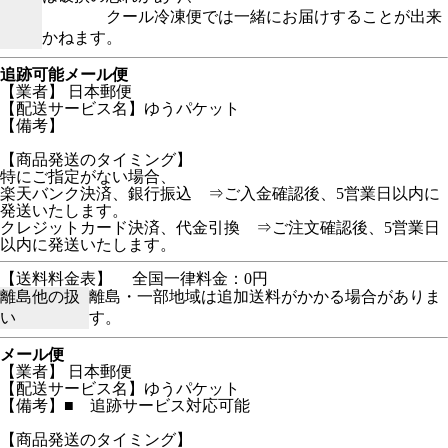
クール冷凍便では一緒にお届けすることが出来
かねます。
追跡可能メール便
【業者】 日本郵便
【配送サービス名】ゆうパケット
【備考】
【商品発送のタイミング】
特にご指定がない場合、
楽天バンク決済、銀行振込 ⇒ご入金確認後、5営業日以内に
発送いたします。
クレジットカード決済、代金引換 ⇒ご注文確認後、5営業日
以内に発送いたします。
【送料料金表】
全国一律料金：0円
離島他の扱
離島・一部地域は追加送料がかかる場合がありま
い
す。
メール便
【業者】 日本郵便
【配送サービス名】ゆうパケット
【備考】■ 追跡サービス対応可能
【商品発送のタイミング】