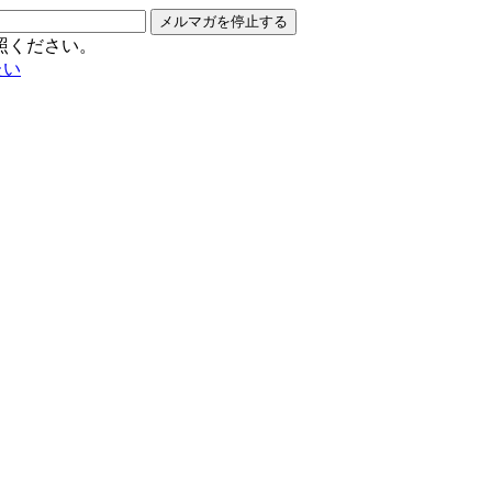
メルマガを停止する
照ください。
たい