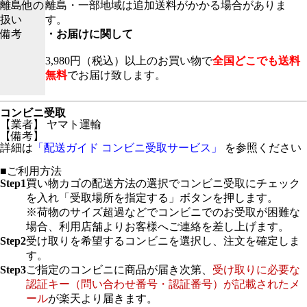
離島他の
離島・一部地域は追加送料がかかる場合がありま
扱い
す。
備考
・お届けに関して
3,980円（税込）以上のお買い物で
全国どこでも送料
無料
でお届け致します。
コンビニ受取
【業者】 ヤマト運輸
【備考】
詳細は
「配送ガイド コンビニ受取サービス」
を参照ください
■ご利用方法
Step1
買い物カゴの配送方法の選択でコンビニ受取にチェック
を入れ「受取場所を指定する」ボタンを押します。
※荷物のサイズ超過などでコンビニでのお受取が困難な
場合、利用店舗よりお客様へご連絡を差し上げます。
Step2
受け取りを希望するコンビニを選択し、注文を確定しま
す。
Step3
ご指定のコンビニに商品が届き次第、
受け取りに必要な
認証キー（問い合わせ番号・認証番号）が記載されたメ
ール
が楽天より届きます。