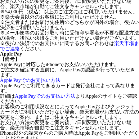
お支払い方法の変更をご案内後、7日間変更いただけない場
合、楽天市場が自動でご注文をキャンセルいたします。
※54,000円（税込）以上のご注文にはご利用いただけません。
※楽天会員以外のお客様にはご利用いただけません。
※注文者またはお届け先住所のどちらかが国外の場合、後払い
決済をご利用いただけません。
※メール便等のお受け取り時に受領印や署名が不要な配送方法
の場合、後払い決済をご利用いただけない場合がございます。
※後払い決済でのお支払いに関するお問い合わせは
楽天市場ま
でご連絡
ください。
Apple Pay
【備考】
Apple Payに対応したiPhoneでお支払いいただけます。
ご注文を確定する直前に、Apple Payの認証を行っていただき
ます。
Apple Payでのお支払い方法
Apple Payでご利用できるカードは発行会社によって異なりま
す。
詳細は
Apple Payでのお支払い方法
よりAppleのサイトをご確認
ください。
お客様のご利用状況などによってApple Payおよびクレジット
カードがご利用いただけない場合、楽天市場がお支払い方法の
変更をご案内、またはご注文をキャンセルいたします。
お支払い方法の変更をご案内後、7日間変更いただけない場
合、楽天市場が自動でご注文をキャンセルいたします。
iPhone以外の端末からのご購入時はApple Payをご利用いただく
ことができません。