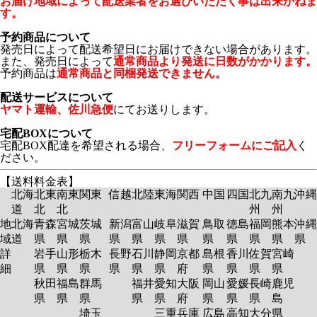
お届け地域によって配送業者をお選びいただく事は出来かねま
す。
予約商品について
発売日によって配送希望日にお届けできない場合があります。
また、発売日によって
通常商品より発送に日数がかかります。
予約商品は
通常商品と同梱発送できません。
配送サービスについて
ヤマト運輸、佐川急便
にてお送りします。
宅配BOXについて
宅配BOX配達を希望される場合、
フリーフォームにご記入
く
ださい。
【送料料金表】
北海
北東
南東
関東
信越
北陸
東海
関西
中国
四国
北九
南九
沖縄
道
北
北
州
州
地
北海
青森
宮城
茨城
新潟
富山
岐阜
滋賀
鳥取
徳島
福岡
熊本
沖縄
域
道
県
県
県
県
県
県
県
県
県
県
県
県
詳
岩手
山形
栃木
長野
石川
静岡
京都
島根
香川
佐賀
宮崎
細
県
県
県
県
県
県
府
県
県
県
県
秋田
福島
群馬
福井
愛知
大阪
岡山
愛媛
長崎
鹿児
県
県
県
県
県
府
県
県
県
島
埼玉
三重
兵庫
広島
高知
大分
県