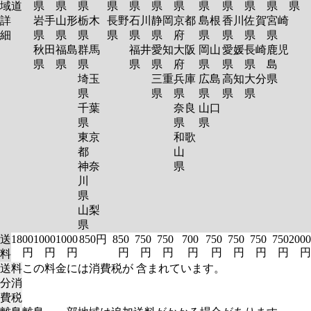
域
道
県
県
県
県
県
県
県
県
県
県
県
県
詳
岩手
山形
栃木
長野
石川
静岡
京都
島根
香川
佐賀
宮崎
細
県
県
県
県
県
県
府
県
県
県
県
秋田
福島
群馬
福井
愛知
大阪
岡山
愛媛
長崎
鹿児
県
県
県
県
県
府
県
県
県
島
埼玉
三重
兵庫
広島
高知
大分
県
県
県
県
県
県
県
千葉
奈良
山口
県
県
県
東京
和歌
都
山
神奈
県
川
県
山梨
県
送
1800
1000
1000
850円
850
750
750
700
750
750
750
750
2000
円
円
円
円
円
円
円
円
円
円
円
円
料
送料
この料金には消費税が 含まれています。
分消
費税