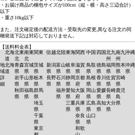
・お届け商品の梱包サイズが100cm（縦・横・高さ三辺合計）
以下
・重さ10kg以下
また、注文確定後の配送方法・受取先の変更,異なる注文の同
梱発送下記は対応しておりません。
【送料料金表】
北海
北東
南東
関東
信越
北陸
東海
関西
中国
四国
北九
南九
沖縄
道
北
北
州
州
地
北海
青森
宮城
茨城
新潟
富山
岐阜
滋賀
鳥取
徳島
福岡
熊本
沖縄
域
道
県
県
県
県
県
県
県
県
県
県
県
県
詳
岩手
山形
栃木
長野
石川
静岡
京都
島根
香川
佐賀
宮崎
細
県
県
県
県
県
県
府
県
県
県
県
秋田
福島
群馬
福井
愛知
大阪
岡山
愛媛
長崎
鹿児
県
県
県
県
県
府
県
県
県
島
埼玉
三重
兵庫
広島
高知
大分
県
県
県
県
県
県
県
千葉
奈良
山口
県
県
県
東京
和歌
都
山