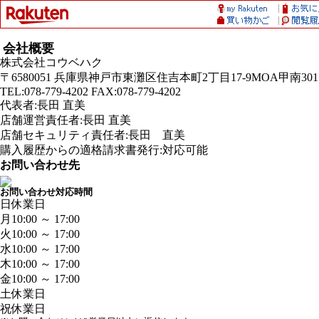
会社概要
株式会社コウベハク
〒6580051 兵庫県神戸市東灘区住吉本町2丁目17-9MOA甲南301
TEL:078-779-4202 FAX:078-779-4202
代表者:長田 直美
店舗運営責任者:長田 直美
店舗セキュリティ責任者:長田 直美
購入履歴からの適格請求書発行:対応可能
お問い合わせ先
お問い合わせ対応時間
日
休業日
月
10:00 ～ 17:00
火
10:00 ～ 17:00
水
10:00 ～ 17:00
木
10:00 ～ 17:00
金
10:00 ～ 17:00
土
休業日
祝
休業日