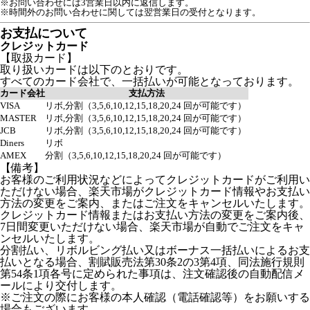
※お問い合わせには3営業日以内に返信します。
※時間外のお問い合わせに関しては翌営業日の受付となります。
お支払について
クレジットカード
【取扱カード】
取り扱いカードは以下のとおりです。
すべてのカード会社で、一括払いが可能となっております。
カード会社
支払方法
VISA
リボ,分割（3,5,6,10,12,15,18,20,24 回が可能です）
MASTER
リボ,分割（3,5,6,10,12,15,18,20,24 回が可能です）
JCB
リボ,分割（3,5,6,10,12,15,18,20,24 回が可能です）
Diners
リボ
AMEX
分割（3,5,6,10,12,15,18,20,24 回が可能です）
【備考】
お客様のご利用状況などによってクレジットカードがご利用い
ただけない場合、楽天市場がクレジットカード情報やお支払い
方法の変更をご案内、またはご注文をキャンセルいたします。
クレジットカード情報またはお支払い方法の変更をご案内後、
7日間変更いただけない場合、楽天市場が自動でご注文をキャ
ンセルいたします。
分割払い、リボルビング払い又はボーナス一括払いによるお支
払いとなる場合、割賦販売法第30条2の3第4項、同法施行規則
第54条1項各号に定められた事項は、注文確認後の自動配信メ
ールにより交付します。
※ご注文の際にお客様の本人確認（電話確認等）をお願いする
場合もございます。