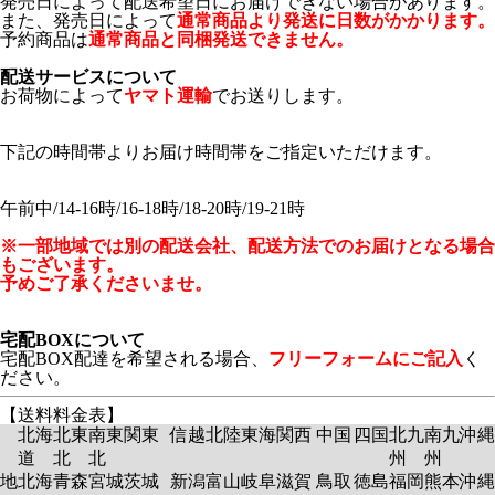
発売日によって配送希望日にお届けできない場合があります。
また、発売日によって
通常商品より発送に日数がかかります。
予約商品は
通常商品と同梱発送できません。
配送サービスについて
お荷物によって
ヤマト運輸
でお送りします。
下記の時間帯よりお届け時間帯をご指定いただけます。
午前中/14-16時/16-18時/18-20時/19-21時
※一部地域では別の配送会社、配送方法でのお届けとなる場合
もございます。
予めご了承くださいませ。
宅配BOXについて
宅配BOX配達を希望される場合、
フリーフォームにご記入
く
ださい。
【送料料金表】
北海
北東
南東
関東
信越
北陸
東海
関西
中国
四国
北九
南九
沖縄
道
北
北
州
州
地
北海
青森
宮城
茨城
新潟
富山
岐阜
滋賀
鳥取
徳島
福岡
熊本
沖縄