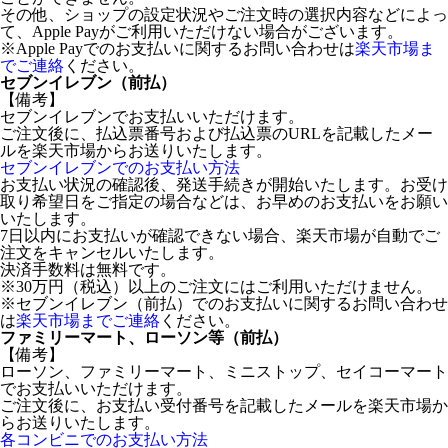
その他、ショップの設定状況やご注文時の選択内容などによっ
て、Apple Payがご利用いただけない場合がございます。
※Apple Payでのお支払いに関するお問い合わせは
楽天市場ま
でご連絡
ください。
セブンイレブン（前払）
【備考】
セブンイレブンでお支払いいただけます。
ご注文後に、払込票番号および払込票のURLを記載したメー
ルを楽天市場からお送りいたします。
セブンイレブンでのお支払い方法
お支払い状況の確認後、発送手続きが開始いたします。お受け
取り希望日をご指定の場合などは、お早めのお支払いをお願い
いたします。
7日以内にお支払いが確認できない場合、楽天市場が自動でご
注文をキャンセルいたします。
決済手数料は無料です。
※30万円（税込）以上のご注文にはご利用いただけません。
※セブンイレブン（前払）でのお支払いに関するお問い合わせ
は
楽天市場までご連絡
ください。
ファミリーマート、ローソン等（前払）
【備考】
ローソン、ファミリーマート、ミニストップ、セイコーマート
でお支払いいただけます。
ご注文後に、お支払い受付番号を記載したメールを楽天市場か
らお送りいたします。
各コンビニでのお支払い方法