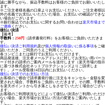
誠に勝手ながら、振込手数料はお客様のご負担でお願いいたし
ます。
※ご注文者様名義の口座よりお支払いください。ご注文者様以
外の名義でお支払いいただいた場合、お支払いの確認ができな
い場合がございます。
※銀行振込でのお支払いに関するお問い合わせは
楽天市場まで
ご連絡
ください。
後払い決済
【備考】
手数料：
250円
（請求書発行料）をお客様にご負担いただきま
す。
後払い決済ご利用規約
及び
個人情報の取扱いに係る事項
をご確
認いただき、ご同意のうえご利用ください。
各コンビニまたは銀行でお支払いいただけます。
商品発送後、注文者メールアドレスに対してお支払い用バーコ
ード付きの請求のご案内メールを送付します（楽天市場の指示
に基づき株式会社ネットプロテクションズよりご請求しま
す）。メール受取後14日以内にお支払いください。
後払い決済でのお支払い方法
お客様のご都合で請求書発行後に注文をキャンセル・金額を変
更された場合、手数料をご負担いただきます。その際、手数料
を楽天ポイントから引き落としをさせていただく場合がござい
ます。
お客様のご利用状況などによって後払い決済がご利用いただけ
ない場合、楽天市場がお支払い方法の変更をご案内いたしま
す。