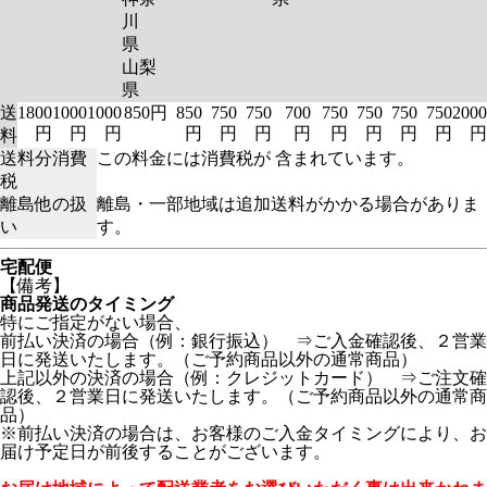
川
県
山梨
県
送
1800
1000
1000
850円
850
750
750
700
750
750
750
750
2000
円
円
円
円
円
円
円
円
円
円
円
円
料
送料分消費
この料金には消費税が 含まれています。
税
離島他の扱
離島・一部地域は追加送料がかかる場合がありま
い
す。
宅配便
【備考】
商品発送のタイミング
特にご指定がない場合、
前払い決済の場合（例：銀行振込） ⇒ご入金確認後、２営業
日に発送いたします。（ご予約商品以外の通常商品）
上記以外の決済の場合（例：クレジットカード） ⇒ご注文確
認後、２営業日に発送いたします。（ご予約商品以外の通常商
品）
※前払い決済の場合は、お客様のご入金タイミングにより、お
届け予定日が前後することがございます。