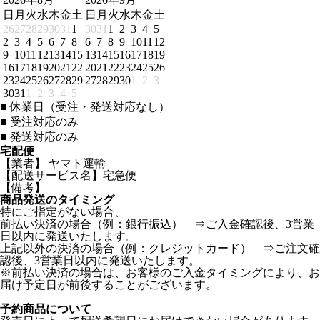
日
月
火
水
木
金
土
日
月
火
水
木
金
土
26
27
28
29
30
31
1
30
31
1
2
3
4
5
2
3
4
5
6
7
8
6
7
8
9
10
11
12
9
10
11
12
13
14
15
13
14
15
16
17
18
19
16
17
18
19
20
21
22
20
21
22
23
24
25
26
23
24
25
26
27
28
29
27
28
29
30
1
2
3
30
31
1
2
3
4
5
■
休業日（受注・発送対応なし）
■
受注対応のみ
■
発送対応のみ
宅配便
【業者】 ヤマト運輸
【配送サービス名】宅急便
【備考】
商品発送のタイミング
特にご指定がない場合、
前払い決済の場合（例：銀行振込） ⇒ご入金確認後、3営業
日以内に発送いたします。
上記以外の決済の場合（例：クレジットカード） ⇒ご注文確
認後、3営業日以内に発送いたします。
※前払い決済の場合は、お客様のご入金タイミングにより、お
届け予定日が前後することがございます。
予約商品について