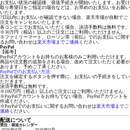
お支払い状況の確認後、発送手続きが開始いたします。お受け
取り希望日をご指定の場合などは、お早めのお支払いをお願い
いたします。
7日以内にお支払いが確認できない場合、楽天市場が自動でご
注文をキャンセルいたします。
各コンビニでお支払いいただく場合、決済手数料は無料です。
※30万円（税込）以上のご注文にはご利用いただけません。
※ファミリーマート、ローソン等（前払）でのお支払いに関す
るお問い合わせは
楽天市場までご連絡
ください。
PayPal
【備考】
PayPalアカウントをお持ちのお客様のみご利用いただけます。
商品や注文数の追加をされる場合、改めて注文いただく必要が
あります。予めご了承ください。
PayPalでのお支払い方法
注文を確定するボタンを押す際に、お支払いの手続きをしてい
ただきます。
決済手数料は無料です。
※100万円（税込）以上のご注文にはご利用いただけません。
※PayPalアカウントをお持ちでない場合、PayPalアカウントを
作成ください。
※PayPalでのお支払いに関するお問い合わせは
楽天市場までご
連絡
ください。
配送について
受注・発送カレンダー
2026年8月
2026年9月