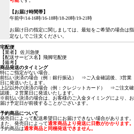
可能
です。
【お届け時間帯】
午前中/14-16時/16-18時/18-20時/19-21時
お届け日の指定に関しましては、最短をご希望の場合は指
定なしでご注文ください。
宅配便
【業者】 佐川急便
【配送サービス名】飛脚宅配便
【備考】
商品発送のタイミング
特にご指定がない場合、
前払い決済の場合（例：銀行振込） ⇒ご入金確認後、3営業
日に発送いたします。
上記以外の決済の場合（例：クレジットカード） ⇒ご注文確
認後、２営業日に発送いたします。
※前払い決済の場合は、お客様のご入金タイミングにより、お
届け予定日が前後することがございます。
予約商品について
発売日によって配送希望日にお届けできない場合があります。
また、発売日によって
通常商品より発送に日数がかかります。
予約商品は
通常商品と同梱発送できません。