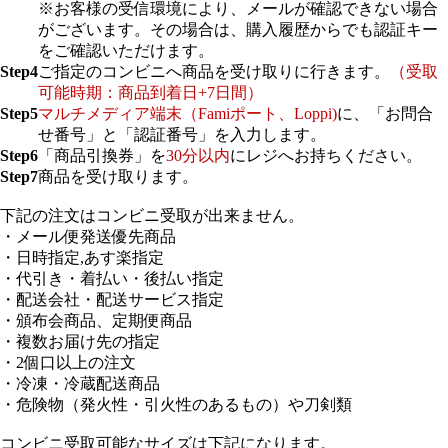
※お客様の受信環境により、メールが確認できない場合
がございます。その場合は、購入履歴からでも認証キー
をご確認いただけます。
Step4
ご指定のコンビニへ商品を受け取りに行きます。
（受取
可能時期：商品到着日+7日間）
Step5
マルチメディア端末（Famiポート、Loppi)
に、「お問合
せ番号」と「認証番号」を入力します。
Step6
「商品引換券」を
30分以内
にレジへお持ちください。
Step7
商品を受け取ります。
下記の注文はコンビニ受取が出来ません。
・メール便発送優先商品
・日時指定,あす楽指定
・代引き・着払い・後払い指定
・配送会社・配送サービス指定
・頒布会商品、定期便商品
・複数お届け先の指定
・2個口以上の注文
・冷凍・冷蔵配送商品
・危険物（発火性・引火性のあるもの）や刀剣類
コンビニ受取可能なサイズは下記になります。