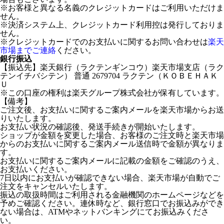
※お客様と異なる名義のクレジットカードはご利用いただけま
せん。
※決済システム上、クレジットカード利用控は発行しておりま
せん。
※クレジットカードでのお支払いに関するお問い合わせは
楽天
市場までご連絡
ください。
銀行振込
【振込先】楽天銀行（ラクテンギンコウ）楽天市場支店（ラク
テンイチバシテン） 普通 2679704 ラクテン（ＫＯＢＥＨＡＫ
Ｕ
※この口座の権利は楽天グループ株式会社が保有しています。
【備考】
ご注文後、お支払いに関するご案内メールを楽天市場からお送
りいたします。
お支払い状況の確認後、発送手続きが開始いたします。
ショップが金額を変更した場合、お客様のご注文時と楽天市場
からのお支払いに関するご案内メール送信時で金額が異なりま
す。
お支払いに関するご案内メールに記載の金額をご確認のうえ、
お支払いください。
7日以内にお支払いが確認できない場合、楽天市場が自動でご
注文をキャンセルいたします。
振込の取扱時間はご利用される金融機関のホームページなどを
予めご確認ください。連休時など、銀行窓口でお振込みができ
ない場合は、ATMやネットバンキングにてお振込みくださ
い。