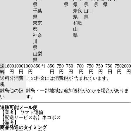
県
県
県
県
県
県
千葉
奈良
山口
県
県
県
東京
和歌
都
山
神奈
県
川
県
山梨
県
送
1800
1000
1000
850円
850
750
750
700
750
750
750
750
2000
円
円
円
円
円
円
円
円
円
円
円
円
料
送料分消費
この料金には消費税が 含まれています。
税
離島他の扱
離島・一部地域は追加送料がかかる場合がありま
い
す。
追跡可能メール便
【業者】 ヤマト運輸
【配送サービス名】ネコポス
【備考】
商品発送のタイミング