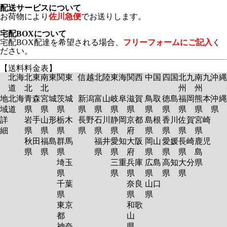
配送サービスについて
お荷物により
佐川急便
でお送りします。
宅配BOXについて
宅配BOX配達を希望される場合、
フリーフォームにご記入
く
ださい。
【送料料金表】
北海
北東
南東
関東
信越
北陸
東海
関西
中国
四国
北九
南九
沖縄
道
北
北
州
州
地
北海
青森
宮城
茨城
新潟
富山
岐阜
滋賀
鳥取
徳島
福岡
熊本
沖縄
域
道
県
県
県
県
県
県
県
県
県
県
県
県
詳
岩手
山形
栃木
長野
石川
静岡
京都
島根
香川
佐賀
宮崎
細
県
県
県
県
県
県
府
県
県
県
県
秋田
福島
群馬
福井
愛知
大阪
岡山
愛媛
長崎
鹿児
県
県
県
県
県
府
県
県
県
島
埼玉
三重
兵庫
広島
高知
大分
県
県
県
県
県
県
県
千葉
奈良
山口
県
県
県
東京
和歌
都
山
神奈
県