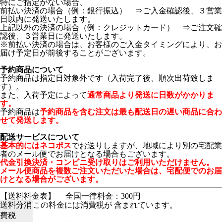
特にご指定がない場合、
前払い決済の場合（例：銀行振込） ⇒ご入金確認後、３営業
日以内に発送いたします。
上記以外の決済の場合（例：クレジットカード） ⇒ご注文確
認後、３営業日に発送いたします。
※前払い決済の場合は、お客様のご入金タイミングにより、お
届け予定日が前後することがございます。
予約商品について
予約商品は指定日対象外です（入荷完了後、順次出荷致しま
す）。
また、入荷予定によって
通常商品より発送に日数がかかりま
す。
予約商品は
予約商品を含む注文は最も配送日の遅い商品に合わ
せて発送します。
配送サービスについて
基本的にはネコポス
でお送りしますが、地域により別の宅配業
者のメール便でお届けとなる場合もございます。
代金引換決済・コンビニ受け取りはご利用いただけません。
メール便商品を複数ご注文いただいた場合は、宅配便でのお届
けとなる場合がございます。
【送料料金表】
全国一律料金：300円
送料分消
この料金には消費税が 含まれています。
費税