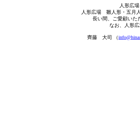
人形広場
人形広場 雛人形・五月人形
長い間、ご愛顧いた
なお、人形広
齊藤 大司 （
info@hina