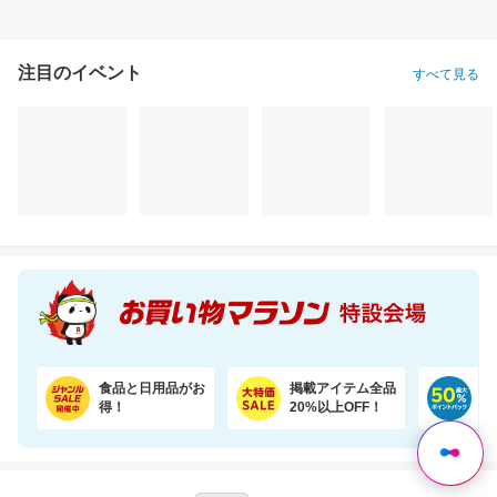
注目のイベント
すべて見る
食品と日用品がお
掲載アイテム全品
日
得！
20%以上OFF！
ポ