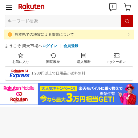
熊本県での地震による影響について
ようこそ 楽天市場へ
ログイン
会員登録
お気に入り
閲覧履歴
購入履歴
myクーポン
1,980円以上で日用品が送料無料