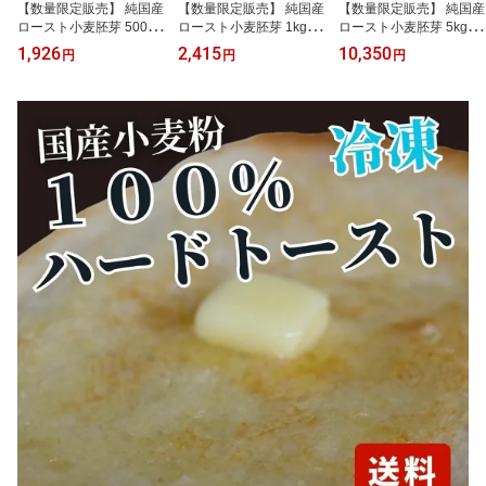
【数量限定販売】 純国産
【数量限定販売】 純国産
【数量限定販売】 純国産
ロースト小麦胚芽 500g
ロースト小麦胚芽 1kg 添
ロースト小麦胚芽 5kg 宅
添加物不使用 焙煎 国産
加物不使用 焙煎 国産小
配便送料無料 添加物不使
1,926
2,415
10,350
円
円
円
小麦 栄養満点 希少 ビ
麦 栄養満点 希少 ビタミ
用 焙煎 国産小麦 栄養
タミン
ン
満点 希少 ビタミン