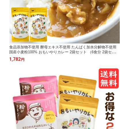
食品添加物不使用 酵母エキス不使用 たんぱく加水分解物不使用
国産小麦粉100% おもいやりカレー 2袋セット （6食分 2袋セッ
ト) 甘口 子供 送料無料 買い回り 植物性油脂 カレールー 動物性油
1,782
円
脂不使用 カレールウ カレールゥ カレー粉 おすすめ 思いやり