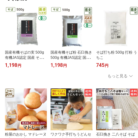
国産有機そばの実 500g
国産有機そば粉 石臼挽き
そば打ち粉 500g 打粉 う
有機JAS認定 国産 そばの
500g 有機JAS認定 国産
ちこ
実 蕎麦 蕎麦の実 サラダ
そば そば粉 蕎麦 ガレッ
1,198
1,198
745
円
円
円
オーガニック
ト 手打ちそば 玄そば オ
ーガニック
もっと見る
粉屋のおかし マドレーヌ
ワクワク手打ちうどんセ
石臼挽き 二八そば そば