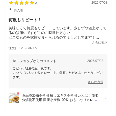
またのご利用を心よりお待ちしております。
メ
5
2026/07/08
ていただけて何よりです。
購入者
これからも、毎日の朝食やおやつの時間に安心してお使いいただ
ける商品をお届けできるよう、品質を大切にしながら努めてまい
何度もリピート！
ります。
美味しくて何度もリピートしています。少しずつ値上がって
今後とも「こだわり粉屋」をよろしくお願いいたします。
またのご利用を心よりお待ちしております。
るのは痛いですがこのご時世仕方ない。
安全なものを家族が食べられるのでよしとしてます！
もう市販のルゥには戻れません。
さらに表示
注文日：2026/07/05
ショップからのコメント
2026/07/08
こだわり粉屋の五十嵐です。
いつも「おもいやりカレー」をご愛顧いただきありがとうござい
ます。
嬉しいレビューを拝見いたしました。
さらに表示
何度もリピートしていただいているとのこと、本当にありがとう
ございます。
食品添加物不使用 酵母エキス不使用 たんぱく加水
「もう市販のルゥには戻れません」とのお言葉は、私どもにとっ
分解物不使用 国産小麦粉100% おもいやりカレー 2
て何より嬉しく、大変励みになります。
袋セット （6食分 2袋セット) 甘口 子供 送料無料 買
い回り   植物性油脂 カレールー 動物性油脂不使用 
また、価格につきましてもご理解いただきありがとうございま
カレールウ カレールゥ カレー粉 おすすめ 思いやり
す。