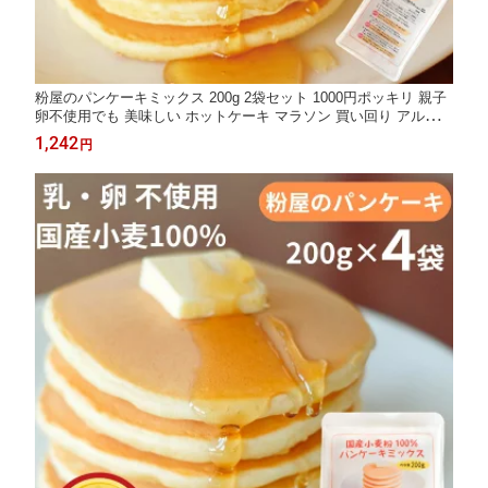
粉屋のパンケーキミックス 200g 2袋セット 1000円ポッキリ 親子
卵不使用でも 美味しい ホットケーキ マラソン 買い回り アルミニ
ウムフリー アルミフリー 無香料 無着色 楽天ランキング1位獲得
1,242
円
お試し 子供 安心 国産小麦粉 おすすめ おやつ お取り寄せグルメ