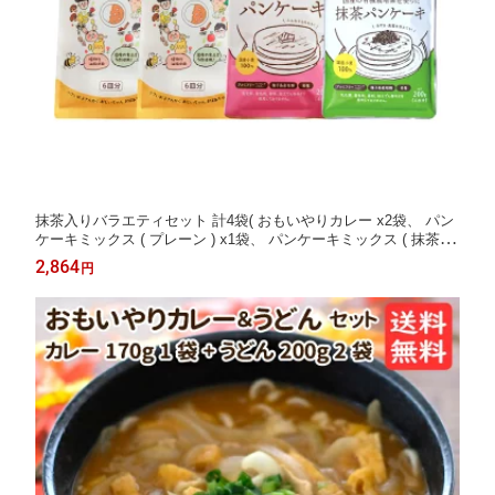
抹茶入りバラエティセット 計4袋( おもいやりカレー x2袋、 パン
ケーキミックス ( プレーン ) x1袋、 パンケーキミックス ( 抹茶 )
x1袋) 送料無料 国産 ホットケーキ カレールー フレークタイプ 甘
2,864
円
口 植物性油脂 有機煎茶 有機抹茶