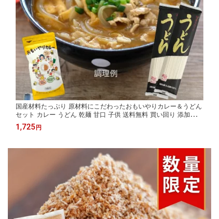
国産材料たっぷり 原材料にこだわったおもいやりカレー＆うどん
セット カレー うどん 乾麺 甘口 子供 送料無料 買い回り 添加物不
使用 植物性油脂 カレールー 動物性油脂不使用 カレールウ カレー
1,725
円
ルゥ カレー粉 おすすめ 思いやり