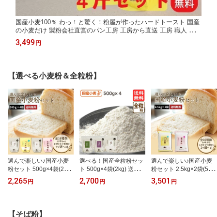
国産小麦100％ わっ！と驚く！粉屋が作ったハードトースト 国産
の小麦だけ 製粉会社直営のパン工房 工房から直送 工房 職人 手作
り 焼き立て 冷凍 受注生産 こだわり
3,499
円
【選べる小麦粉＆全粒粉】
選んで楽しい♪国産小麦
選べる！国産全粒粉セッ
選んで楽しい♪国産小麦
粉セット 500g×4袋(2kg)
ト 500g×4袋(2kg) 送料無
粉セット 2.5kg×2袋(5kg)
送料無料 強力粉 薄力粉
料 全粒粉 パン用 手ごね
送料無料 強力粉 薄力粉
2,265
2,700
3,501
円
円
円
中力粉 春よ恋 強力粉 パ
パン ホームベーカリー
中力粉 強力小麦粉 パン
ン用小麦粉 手ごねパン
クッキー 手作り 国産 低
用小麦粉 手ごねパン ホ
ホームベーカリー うどん
糖質 食物繊維 ダイエッ
ームベーカリー うどん粉
粉 クッキー 手作り 国産
ト
クッキー 手作り 国産
【そば粉】