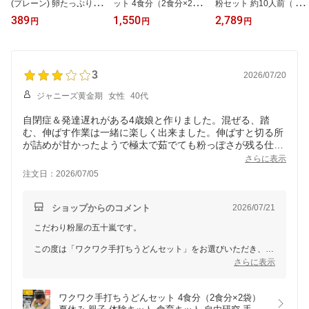
(プレーン) 卵たっぷり使
ット 4食分（2食分×2
粉セット 約10人前（ 二
用 国産小麦粉 お菓子 ミ
袋）夏休み 親子 体験キ
八そば粉 1kg、 打ち粉 5
389
1,550
2,789
円
円
円
ルク風味 添加物不使用
ット 食育キット 自由研
00g） 送料無料 山形県産
常温保存 香料不使用 着
究 手作りキット 送料無
手打ちセット でわかおり
色料不使用 保存料不使用
料 うどん粉 中力粉 幼稚
そば粉 国産 宅配便送料
園 小学生 冬休み 低学年
無料 父の日
3
子供会 宿題 しゅくだい
2026/07/20
簡単 ステイホーム 暇つ
ジャニーズ黄金期
女性
40代
ぶし
自閉症＆発達遅れがある4歳娘と作りました。混ぜる、踏
む、伸ばす作業は一緒に楽しく出来ました。伸ばすと切る所
が詰めが甘かったようで極太で茹でても粉っぽさが残る仕上
がりとなってしまいました。次こそは理想的なうどんができ
さらに表示
るようにまたチャレンジしてみようと思っています。
注文日：2026/07/05
ショップからのコメント
2026/07/21
こだわり粉屋の五十嵐です。
この度は「ワクワク手打ちうどんセット」をお選びいただき、さ
らに心温まるレビューをお寄せいただきまして誠にありがとうご
さらに表示
ざいます。
4歳のお嬢様と一緒に、混ぜる・踏む・伸ばす作業を楽しんでく
ワクワク手打ちうどんセット 4食分（2食分×2袋）
ださったご様子が目に浮かび、スタッフ一同とても温かい気持ち