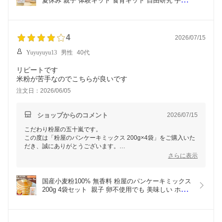
夏休み 親子 体験キット 食育キット 自由研究 手作
になりました。
りキット 送料無料 うどん粉 中力粉 幼稚園 小学生 
冬休み 低学年 子供会 宿題 しゅくだい 簡単 ステイ
初めての手打ちうどん作りは、伸ばす厚みや切る太さの加減が思
ホーム 暇つぶし
った以上に難しく、粉っぽさが残ってしまうこともございます。
4
2026/07/15
でも、太さや長さが少しずつ違う、そんな"バラバラ"なうどんも
Yuyuyuyu13
男性
40代
手打ちならではの醍醐味ですよね。ご家族で「これは太いね！」
「次はもっと細くしてみよう！」と笑い合いながら作る時間も、
リピートです
この商品の大切な魅力だと私どもは考えております。
米粉が苦手なのでこちらが良いです
そのような中でも、「次こそは理想的なうどんができるようにま
注文日：2026/06/05
たチャレンジしてみようと思っています」と前向きなお言葉をい
ただけたこと、本当に嬉しく、励みになりました。
ショップからのコメント
2026/07/15
少しだけコツをお伝えすると、生地は2～3mmほどの厚さを目安
に伸ばし、切る幅もなるべく均一にしていただくと、火の通りが
こだわり粉屋の五十嵐です。
揃いやすくなります。もし少し太めになった場合は、茹で時間を
この度は「粉屋のパンケーキミックス 200g×4袋」をご購入いた
少し長めにしていただくと、より美味しくお召し上がりいただけ
だき、誠にありがとうございます。
ます。
嬉しいレビューを拝見いたしました。
さらに表示
これからも、ご家族で「作る楽しさ」と「できたての美味しさ」
何度もリピートしていただいているとのこと、本当にありがとう
を感じていただける商品をお届けできるよう努めてまいります。
ございます。
国産小麦粉100% 無香料 粉屋のパンケーキミックス 
200g 4袋セット  親子 卵不使用でも 美味しい ホッ
またお嬢様とのうどん作りに挑戦していただけましたら幸いで
「米粉が苦手なのでこちらが良いです」とのお言葉をいただき、
トケーキ 買い回り アルミニウムフリー アルミフリ
す。
大変嬉しく思っております。当店のパンケーキミックスは国産小
ー 無香料 無着色 楽天ランキング1位獲得 お試し 子
麦を使用し、小麦ならではのふんわりとした食感とやさしい風味
今後とも「こだわり粉屋」をどうぞよろしくお願いいたします。
供 安心  おすすめ おやつ 買い回り お取り寄せグル
をお楽しみいただけるようお作りしておりますので、お気に召し