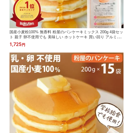
国産小麦粉100% 無香料 粉屋のパンケーキミックス 200g 4袋セッ
ト 親子 卵不使用でも 美味しい ホットケーキ 買い回り アルミニ
ウムフリー アルミフリー 無香料 無着色 楽天ランキング1位獲得
1,725
円
お試し 子供 安心 おすすめ おやつ 買い回り お取り寄せグルメ