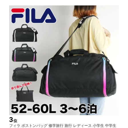
ニア 子ども 子供 カッコイイ オシャレ 男の子 女の子 ブランド 人
気
3
位
フィラ ボストンバッグ 修学旅行 旅行 レディース 小学生 中学生