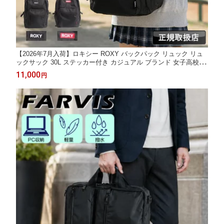
【2026年7月入荷】ロキシー ROXY バックパック リュック リュ
ックサック 30L ステッカー付き カジュアル ブランド 女子高校生
JK スクール 高校生 中学生 おしゃれ かわいい 人気 B4 A4 学生
11,000
円
通学 RBG265622T