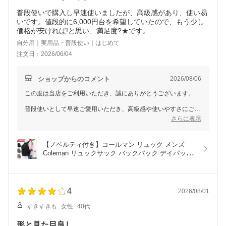
普段使いで購入し早速使いましたが、高級感があり、使い易
いです。値段的に6,000円台を希望していたので、もう少し
価格が安ければ!と思い、満足度?★です。
自分用｜実用品・普段使い｜はじめて
注文日：2026/06/04
ショップからのコメント
2026/08/06
この度は当店をご利用いただき、誠にありがとうございます。
普段使いとして早速ご愛用いただき、高級感や使いやすさにご満
足いただけたとのこと、大変嬉しく拝見いたしました。
さらに表示
一方で、販売価格につきましてはご希望（6,000円台）に沿え
ず、ご期待にお応えしきれなかった点につき、貴重なご意見をい
【ノベルティ付き】コールマン リュック メンズ 
ただき感謝申し上げます。いただいた価格に関するご要望は、今
Coleman リュックサック バックパック デイパック 
後の商品開発や価格設定の参考として真摯に受け止めてまいりま
レディース 22L 大容量 ATLAS アトラスデイパック
す。
22 B4 軽量 アウトドア トレッキング 登山 レジャー 
ハイキング 旅行 トラベル ブランド PC 通勤 通学 
これからもよりご満足いただける商品とサービスの提供に努めて
部活 黒 ATLASDAY22
4
2026/08/01
まいりますので、またのご利用を心よりお待ちしております。
すきすきも
女性
40代
形と見た目良し。