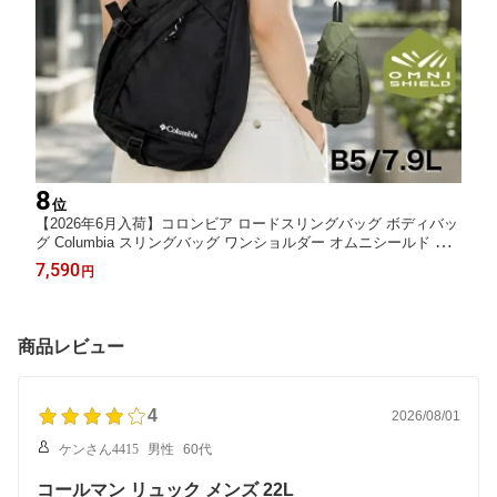
8
位
【2026年6月入荷】コロンビア ロードスリングバッグ ボディバッ
グ Columbia スリングバッグ ワンショルダー オムニシールド 撥
水 男女兼用 斜め掛け B5 カジュアル レジャー アウトドア ユニセ
7,590
円
ックス メンズ レディース タウン ブラック グレー カーキ 旅行 P
U8831
商品レビュー
4
2026/08/01
ケンさん4415
男性
60代
コールマン リュック メンズ 22L