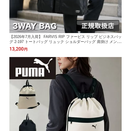
【2026年7月入荷】 FARVIS RIP ファービス リップ ビジネスバッ
グ 2-197 トートバッグ リュック ショルダーバッグ 肩掛け メンズ
3WAY 軽量 撥水 拡張 PC収納 ビジネス キャリーオン 通勤 通学
13,200
円
出張 旅行 営業 男性 女性 ブラック 黒 レディース シンプル 正規
取扱店