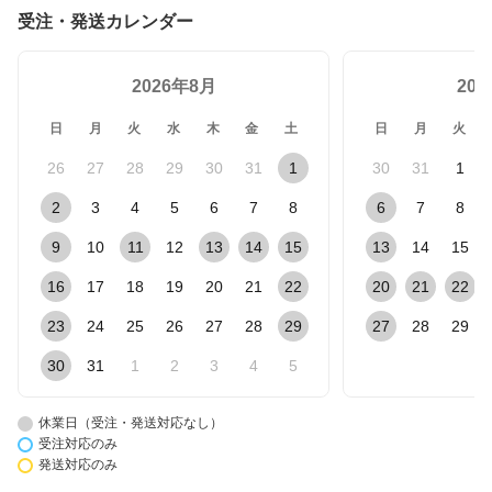
受注・発送カレンダー
2026年8月
20
日
月
火
水
木
金
土
日
月
火
26
27
28
29
30
31
1
30
31
1
2
3
4
5
6
7
8
6
7
8
9
10
11
12
13
14
15
13
14
15
16
17
18
19
20
21
22
20
21
22
23
24
25
26
27
28
29
27
28
29
30
31
1
2
3
4
5
休業日（受注・発送対応なし）
受注対応のみ
発送対応のみ