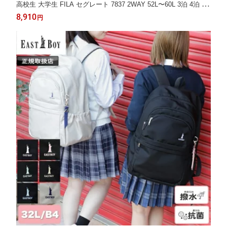
高校生 大学生 FILA セグレート 7837 2WAY 52L〜60L 3泊 4泊 5
泊 6泊 大容量 拡張 折りたたみ 55センチ トラベル 出張 林間学校
8,910
円
アウトドア スポーツ レジャー 部活 合宿 メンズ ジュニア 学生 男
子 女子