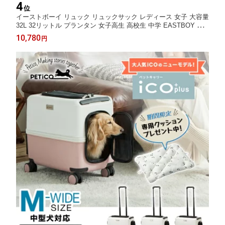
4
位
イーストボーイ リュック リュックサック レディース 女子 大容量
32L 32リットル プランタン 女子高生 高校生 中学 EASTBOY デ
イパック バックパック 抗菌 撥水 かわいい おしゃれ こども 学生
10,780
円
通学 スクール デイリー A4 B4 部活 チャーム 黒 正規品 EBA101