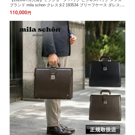
ブランド mila schon クレスタ2 193534 ブリーフケース ダレスバ
ッグ ドクターバッグ 口枠 A3 B4 A4 通勤 ビジネス 出張 リクルー
110,000
円
ト 営業 フレッシャーズ 牛革 レザー 本革 軽量 日本製 正規品