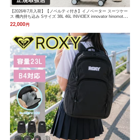
【2026年7月入荷】【ノベルティ付き】イノベーター スーツケー
ス 機内持ち込み Sサイズ 38L 46L INV43EX innovator hinomotoキ
ャスター ストッパー付き 静音 拡張 TSAロック 1泊〜3泊 4輪 フ
22,000
円
ァスナー 国内旅行 海外旅行 修学旅行 出張 トラベル キャリーケ
ース トリオ