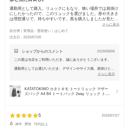
通勤用として購入。リュックにもなり、狭い場所では肩掛け
にしたかったので、このリュックを選びました。形や大きさ
は理想通りで、持ちやすいです。黒を購入しましたが見た目
も綺麗めです。内ポケットは少なめ。手持ち用の紐が薄く背
さらに表示
中もクッションが無い為、肩や背中に負担が来ますが、お値
自分用｜実用品・普段使い｜はじめて
段相当という印象です。まだレビューの記載が無かった為不
注文日：2026/07/26
安ながらの購入でしたが、全体的として購入して良かったで
す。パソコンを入れても耐久性は大丈夫そうですが、もう少
しお値段が上がっても良いので、クッションが良く耐久性ア
ショップからのコメント
2026/08/06
ップのバージョンを作ってくれたら買うと思います。
この度は当店をご利用いただき、誠にありがとうございます。
通勤用としてお選びいただき、デザインやサイズ感、肩掛けとリ
ュックの2WAY機能にご満足いただけたとのこと、大変嬉しく拝
さらに表示
読いたしました。
一方で、持ち手や背面のクッション性、内ポケットの仕様につき
KATATOKIMO カタトキモ トートリュック マザー
ましては、ご不便をおかけし誠に申し訳ございません。いただい
ズバッグ A4 B4 トートバック 2way リュック トー
た「価格が上がってもクッション性や耐久性を高めたバージョン
ト バック デイパック トートバッグ バックパック 
が欲しい」という貴重なご意見は、今後の商品開発および品質向
レディース 女性 軽量 おしゃれ 通勤 旅行 カジュア
上のための重要な参考として、社内へ共有させていただきます。
ル アウトドア ブランド お出かけ 撥水 CMK23-
0979
5
2026/07/27
これからもより使いやすく、お客様に寄り添った商品をお届けで
きるよう努めてまいります。またのご利用をスタッフ一同、心よ
神牛
男性
70代以上
りお待ちしております。