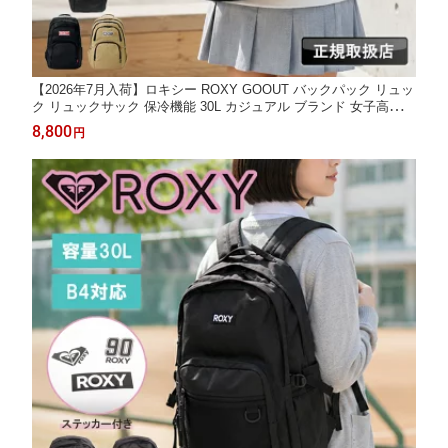
【2026年7月入荷】ロキシー ROXY GOOUT バックパック リュッ
ク リュックサック 保冷機能 30L カジュアル ブランド 女子高校生
JK レディース スクール 高校生 中学生 かわいい 人気 B4 A4 学生
8,800
円
通学 RBG261301