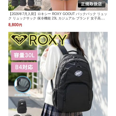
【2026年7月入荷】ロキシー ROXY GOOUT バックパック リュッ
ク リュックサック 保冷機能 23L カジュアル ブランド 女子高校生
JK レディース スクール デイパック 大容量 アウトドア スポーツ
8,800
円
高校生 中学生 人気 B4 A4 学生 通学 RBG251301