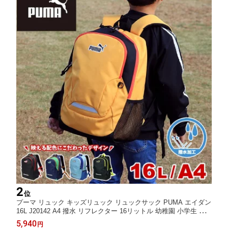
2
位
プーマ リュック キッズリュック リュックサック PUMA エイダン
16L J20142 A4 撥水 リフレクター 16リットル 幼稚園 小学生 低
学年 幼児 幼稚園 保育園 通園 通学 遠足 デイパック キッズ ジュ
5,940
円