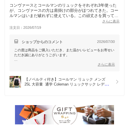
コンヴァースとコールマンのリュックをそれぞれ3年使った
が、コンヴァースの方は肩掛けの部分がほつれてきた。コー
ルマンはいまだ破れずに使えている。この頑丈さを買って、
予備用に購入した。ミレのリュックも長持ちしたが、ミレ並
さらに表示
注文日：2026/07/19
ショップからのコメント
2026/07/30
この度は商品をご購入いただき、また温かいレビューをお寄せい
ただき誠にありがとうございます。
以前から様々なリュックをご愛用されてきた中で、コールマンの
さらに表示
頑丈さを実感し、予備用として再びお選びいただけたこと、大変
嬉しく思っております。
【ノベルティ付き】コールマン リュック メンズ 
コールマンの耐久性には多くのお客様からご好評をいただいてお
25L 大容量  通学 Coleman リュックサック レディ
りますが、実際に3年間お使いいただいた上での「ミレー並みに
ース  バッグ WALKER ウォーカー WALKER25 ウ
長持ちしそう」という嬉しいお言葉は、私どもにとっても大きな
ォーカー 25 デイパック A4 B4 男子 女子 高校生 大
励みとなります。
学生 通勤 旅行 軽量 アウトドア ブランド 男性 女性 
男女兼用 撥水 鞄 正規品
今回お届けいたしましたリュックも、お客様の日々の生活やちょ
っとしたお出かけの頼もしい相棒として、末永くご活躍できるこ
とを心より願っております。
これからも長く安心してご愛用いただける商品をお届けしてまい