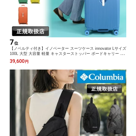
7
位
【ノベルティ付き】イノベーター スーツケース innovator Lサイズ
100L 大型 大容量 軽量 キャスターストッパー ボードキャリー TS
Aロック 1週間以上 長期滞在 4輪 ファスナー 長期旅行 国内旅行
39,600
円
海外旅行 修学旅行 トラベル ビジネス キャリーケース Board Carr
y BO-8