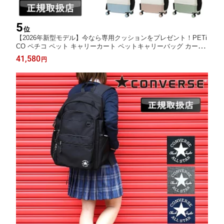
5
位
【2026年新型モデル】今なら専用クッションをプレゼント！PETi
CO ペチコ ペット キャリーカート ペットキャリーバッグ カート
ペットハウス スーツケース Mワイド 小型犬 中型犬 犬 猫 メッシ
41,580
円
ュ 窓 ストッパー 軽量 病院 散歩 お出かけ ドライブ 旅行 正規品
3004-M-WIDE