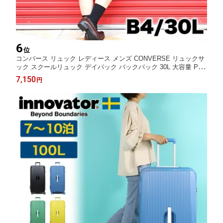
6
位
コンバース リュック レディース メンズ CONVERSE リュックサ
ック スクールリュック デイパック バックパック 30L 大容量 PC
収納 撥水 男女兼用 ジュニア 学生 中学生 高校生 大学生 大人 通
7,150
円
勤 通学 普段使い 旅行 スポーツ 部活 男子 女子 A4 B4 20073