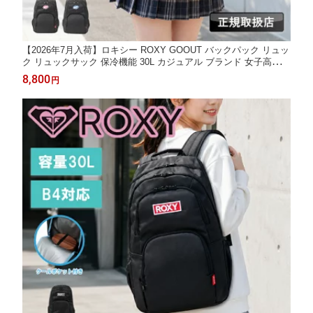
【2026年7月入荷】ロキシー ROXY GOOUT バックパック リュッ
ク リュックサック 保冷機能 30L カジュアル ブランド 女子高校生
JK レディース スクール デイパック 大容量 アウトドア スポーツ
8,800
円
高校生 中学生 かわいい 人気 B4 A4 学生 通学 RBG254301