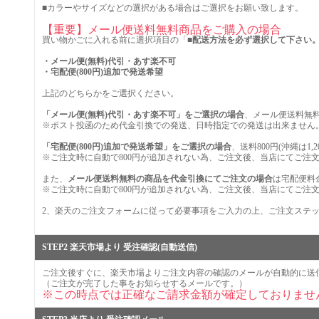
■カラーやサイズなどの選択がある場合はご選択をお願い致します。
【重要】メール便送料無料商品をご購入の場合
買い物かごに入れる前に選択項目の「
■配送方法を必ず選択して下さい
・メール便(無料)代引・あす楽不可
・宅配便(800円)追加で発送希望
上記のどちらかをご選択ください。
「メール便(無料)代引・あす楽不可」をご選択の場合
、メール便送料無
※ポスト投函のため代金引換での発送、日時指定での発送は出来ません
「宅配便(800円)追加で発送希望」をご選択の場合
、送料800円(沖縄は1
※ご注文時に自動で800円が追加されない為、ご注文後、当店にてご注
また、
メール便送料無料の商品を代金引換にてご注文の場合
は宅配便料金
※ご注文時に自動で800円が追加されない為、ご注文後、当店にてご注
2、楽天のご注文フォームに従って必要事項をご入力の上、ご注文ステ
STEP2 楽天市場より 受注確認(自動送信)
ご注文後すぐに、楽天市場よりご注文内容の確認のメールが自動的に送
（ご注文が完了した事をお知らせするメールです。）
※この時点では正確なご請求金額が確定しておりませ