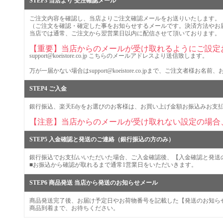
STEP3 当店より 受注確認メール
ご注文内容を確認し、当店よりご注文確認メールをお送りいたします。
（ご注文を確認・確定した事をお知らせするメールです。決済方法やお
当店では通常、ご注文から翌営業日以内に配信させて頂いております。
【重要】当店からのメールが受け取れるようにご設定
support@koeistore.co.jp こちらのメールアドレスより送信致します。
万が一届かない場合はsupport@koeistore.co.jpまで、ご注文
STEP4 ご入金
銀行振込、楽天Edyをお選びのお客様は、お買い上げ金額お振込みお支
【注意】当店からのメールが受け取れない設定の場合
STEP5 入金確認と発送のご連絡（銀行振込の方のみ）
銀行振込でお支払いいただいた場合、ご入金確認後、【入金確認と発送
■お振込から確認が取れるまで通常1営業日をいただいきます。
STEP6 商品発送 当店から発送のお知らせメール
商品発送完了後、お届け予定日やお荷物番号を記載した【発送のお知ら
商品到着まで、お待ちください。