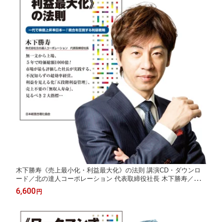
木下勝寿《売上最小化・利益最大化》の法則 講演CD・ダウンロ
ード／北の達人コーポレーション 代表取締役社長 木下勝寿／日
本経営合理化協会【講演チャンネル】
6,600
円