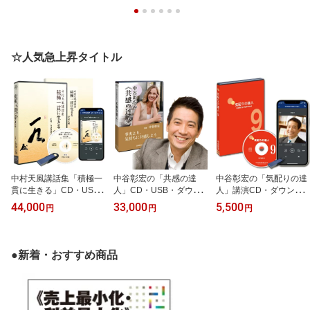
☆人気急上昇タイトル
中村天風講話集「積極一
中谷彰宏の「共感の達
中谷彰宏の「気配りの達
貫に生きる」CD・US
人」CD・USB・ダウン
人」講演CD・ダウンロ
B・ダウンロード／中村
ロード／作家 中谷彰宏／
ード パート9／作家 中谷
44,000
33,000
5,500
円
円
円
天風／日本経営合理化協
日本経営合理化協会【講
彰宏／日本経営合理化協
会【講演チャンネル】
演チャンネル】
会【講演チャンネル】
●新着・おすすめ商品