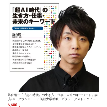
落合陽一「『超AI時代』の生き方・仕事・未来のキーワード」講
演CD・ダウンロード／筑波大学助教・ピクシーダストテクノロジ
ーズ代表取締役 落合陽一／日本経営合理化協会【講演チャンネ
6,600
円