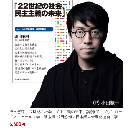
成田悠輔「22世紀の社会、民主主義の未来」講演CD・ダウンロー
ド／イェール大学 助教授 成田悠輔／日本経営合理化協会【講演
チャンネル】
6,600
円