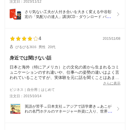
注文日：2023/11/12
さり気ない工夫が人付き合いを大きく変える中谷彰
宏の「気配りの達人」講演CD・ダウンロード パー
ト7／作家 中谷彰宏／日本経営合理化協会【講演チ
ャンネル】
4
2015/11/08
びるびる3616
男性
20代
身近では聞けない話
日本と海外（特にアメリカ）との文化の差から生まれるコミ
ュニケーションのすれ違いや、仕事への姿勢の違いはよく言
われていることですが、実体験を元に話を聞くことはあまり
ありません。
さらに表示
特に外資で働く予定の方や、働いている方にとって、成功例
ビジネス｜自分用｜はじめて
と共に失敗例も話されていますから、2倍以上の経験をこの
注文日：2015/10/14
話を聞くだけで得られるかと思います。
個人的には外国人エリート達の仕事のパフォーマンスを高く
英語が苦手→日本支社→アジアで語学磨き→あこが
保つ方法などに興味を持ちました。今後の人生に活かしてい
れの名門ホテルのマネージャー外資に入り、世界で
くつもりです。
キャリアアップ 講演MP3 ダウンロード販売／ザ・
プラザ・ニューヨーク(元)営業支配人 奥谷啓介／日
本経営合理化協会【講演チャンネル】