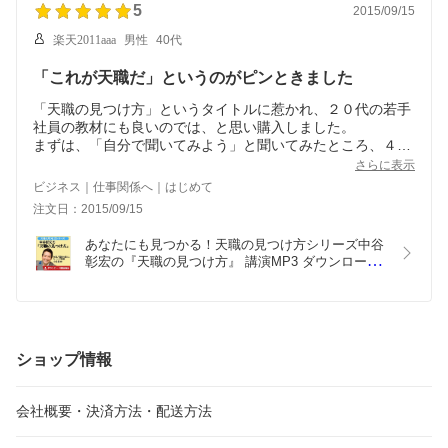
5
2015/09/15
楽天2011aaa
男性
40代
「これが天職だ」というのがピンときました
「天職の見つけ方」というタイトルに惹かれ、２０代の若手
社員の教材にも良いのでは、と思い購入しました。
まずは、「自分で聞いてみよう」と聞いてみたところ、４０
代の私にも「いくつもある事業の中で、これが天職だ」とい
さらに表示
うのがピンときました。
ビジネス｜仕事関係へ｜はじめて
中谷彰宏氏の一方的なお話しでなく、インタビュアーとの対
注文日：2015/09/15
話形式で、とても興味深い内容です。
若手社員の教材にも活用させていただきます。
あなたにも見つかる！天職の見つけ方シリーズ中谷
彰宏の『天職の見つけ方』 講演MP3 ダウンロード
販売／作家 中谷彰宏／日本経営合理化協会【講演
チャンネル】
ショップ情報
会社概要・決済方法・配送方法