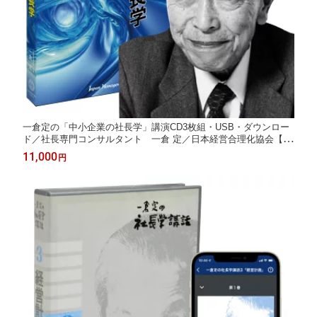
一倉定の「中小企業の社長学」講演CD3枚組・USB・ダウンロー
ド／社長専門コンサルタント 一倉 定／日本経営合理化協会【講
演チャンネル】
11,000
円