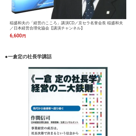
稲盛和夫の「経営のこころ」講演CD／京セラ名誉会長 稲盛和夫
／日本経営合理化協会【講演チャンネル】
6,600
円
●一倉定の社長学講話