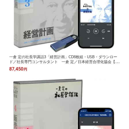
一倉 定の社長学講話3「経営計画」CD8枚組・USB・ダウンロー
ド／社長専門コンサルタント 一倉 定／日本経営合理化協会【講
演チャンネル】
87,450
円