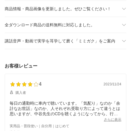
商品情報・商品画像を更新しました。ぜひご覧ください！
全ダウンロード商品の送料無料に対応しました。
講話音声・動画で実学を耳学して磨く「ミミガク」をご案内
お客様レビュー
4
2023/11/24
購入者
毎日の通勤時に車内で聴いています。「気配り」なのか「余
計なお世話」なのか、人それぞれ受取り方によって違うとは
思いますが、中谷先生のCDを聴くようになってから、行動
する前にもう一度考えるようになりました。このシリーズ
さらに表示
は、他にも何本か持っているのですが、内容にダブりがある
実用品・普段使い｜自分用｜はじめて
ので、星を４つとさせていただきました。