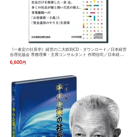
《一倉定の社長学》経営の二大鉄則CD・ダウンロード／日本経営
合理化協会 専務理事・主席コンサルタント 作間信司／日本経営
合理化協会【講演チャンネル】
6,600
円