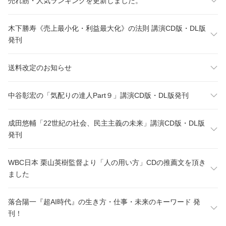
売れ筋・人気ランキングを更新しました。
木下勝寿《売上最小化・利益最大化》の法則 講演CD版・DL版
発刊
送料改定のお知らせ
中谷彰宏の「気配りの達人Part９」講演CD版・DL版発刊
成田悠輔「22世紀の社会、民主主義の未来」講演CD版・DL版
発刊
WBC日本 栗山英樹監督より「人の用い方」CDの推薦文を頂き
ました
落合陽一『超AI時代』の生き方・仕事・未来のキーワード 発
刊！