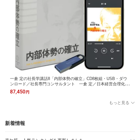
一倉 定の社長学講話8「内部体勢の確立」CD8枚組・USB・ダウ
ンロード／社長専門コンサルタント 一倉 定／日本経営合理化協
会【講演チャンネル】
87,450
円
もっと見る
新着情報