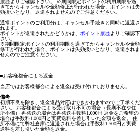
履歴よりご確認下さい。 ※期間限定ポイントの利用期限を過
ぎてからキャンセルや金額修正が行われた場合、ポイントは失
効扱いとなり、返還されませんのでご注意ください。
通常ポイントのご利用分は、キャンセル手続きと同時に返還さ
れます。
ポイントが返還されたかどうかは、
ポイント履歴
よりご確認下
さい。
※期間限定ポイントの利用期限を過ぎてからキャンセルや金額
修正が行われた場合、ポイントは失効扱いとなり、返還されま
せんのでご注意ください。
■
お客様都合による返金
当店ではお客様都合による返金は受け付けておりません。
備考
初期不良を除き、返金返品対応はできかねますのでご了承くだ
さい。 お客様都合による受け取り不可の場合（長期不在や住
所不備） 再発送の場合は再発送手数料1,000円 返金をご希望の
場合は手数料1.000円と実費送料を差し引いた金額を返金。 住
所不備にて弊社倉庫に返送された場合は手数料1.500円と実費
送料を差し引いた金額を返金。