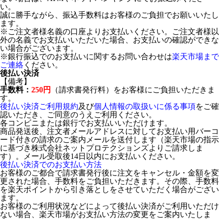
い。
誠に勝手ながら、振込手数料はお客様のご負担でお願いいたし
ます。
※ご注文者様名義の口座よりお支払いください。ご注文者様以
外の名義でお支払いいただいた場合、お支払いの確認ができな
い場合がございます。
※銀行振込でのお支払いに関するお問い合わせは
楽天市場まで
ご連絡
ください。
後払い決済
【備考】
手数料：
250円
（請求書発行料）をお客様にご負担いただきま
す。
後払い決済ご利用規約
及び
個人情報の取扱いに係る事項
をご確
認いただき、ご同意のうえご利用ください。
各コンビニまたは銀行でお支払いいただけます。
商品発送後、注文者メールアドレスに対してお支払い用バーコ
ード付きの請求のご案内メールを送付します（楽天市場の指示
に基づき株式会社ネットプロテクションズよりご請求しま
す）。メール受取後14日以内にお支払いください。
後払い決済でのお支払い方法
お客様のご都合で請求書発行後に注文をキャンセル・金額を変
更された場合、手数料をご負担いただきます。その際、手数料
を楽天ポイントから引き落としをさせていただく場合がござい
ます。
お客様のご利用状況などによって後払い決済がご利用いただけ
ない場合、楽天市場がお支払い方法の変更をご案内いたしま