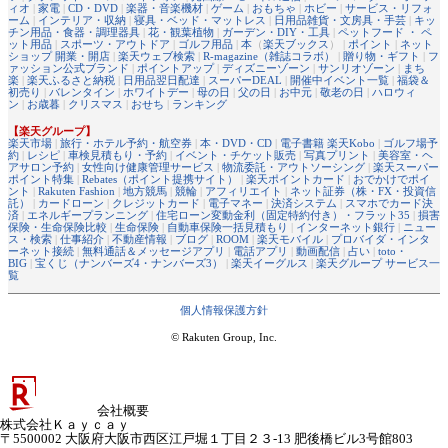
ィオ
|
家電
|
CD・DVD
|
楽器・音楽機材
|
ゲーム
|
おもちゃ
|
ホビー
|
サービス・リフォ
ーム
|
インテリア・収納
|
寝具・ベッド・マットレス
|
日用品雑貨・文房具・手芸
|
キッ
チン用品・食器・調理器具
|
花・観葉植物
|
ガーデン・DIY・工具
|
ペットフード ・ ペ
ット用品
|
スポーツ・アウトドア
|
ゴルフ用品
|
本
（
楽天ブックス
） |
ポイント
|
ネット
ショップ 開業・開店
|
楽天ウェブ検索
|
R-magazine（雑誌コラボ）
|
贈り物・ギフト
|
フ
ァッション公式ブランド
|
ポイントアップ
|
ディズニーゾーン
|
サンリオゾーン
|
まち
楽
|
楽天ふるさと納税
|
日用品翌日配達
|
スーパーDEAL
|
開催中イベント一覧
|
福袋＆
初売り
|
バレンタイン
|
ホワイトデー
|
母の日
|
父の日
|
お中元
|
敬老の日
|
ハロウィ
ン
|
お歳暮
|
クリスマス
|
おせち
|
ランキング
【楽天グループ】
楽天市場
|
旅行・ホテル予約・航空券
|
本・DVD・CD
|
電子書籍 楽天Kobo
|
ゴルフ場予
約
|
レシピ
|
車検見積もり・予約
|
イベント・チケット販売
|
写真プリント
|
美容室・ヘ
アサロン予約
|
女性向け健康管理サービス
|
物流委託・アウトソーシング
|
楽天スーパー
ポイント特集
|
Rebates（ポイント提携サイト）
|
楽天ポイントカード
|
おでかけでポイ
ント
|
Rakuten Fashion
|
地方競馬
|
競輪
|
アフィリエイト
|
ネット証券（株・FX・投資信
託）
|
カードローン
|
クレジットカード
|
電子マネー
|
決済システム
|
スマホでカード決
済
|
エネルギープランニング
|
住宅ローン変動金利（固定特約付き）・フラット35
|
損害
保険・生命保険比較
|
生命保険
|
自動車保険一括見積もり
|
インターネット銀行
|
ニュー
ス・検索
|
仕事紹介
|
不動産情報
|
ブログ
|
ROOM
|
楽天モバイル
|
プロバイダ・インタ
ーネット接続
|
無料通話＆メッセージアプリ
|
電話アプリ
|
動画配信
|
占い
|
toto・
BIG
|
宝くじ（ナンバーズ4・ナンバーズ3）
|
楽天イーグルス
|
楽天グループ サービス一
覧
個人情報保護方針
© Rakuten Group, Inc.
会社概要
株式会社Ｋａｙｃａｙ
〒5500002 大阪府大阪市西区江戸堀１丁目２３-13 肥後橋ビル3号館803