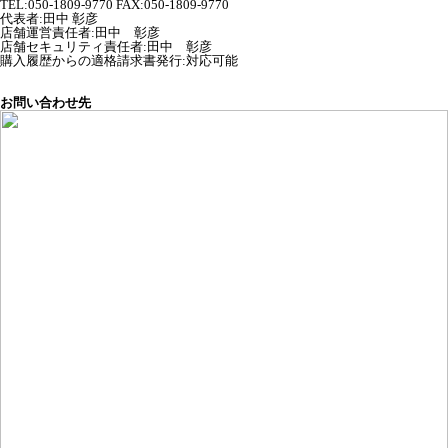
TEL:050-1809-9770 FAX:050-1809-9770
代表者
:
田中 彰彦
店舗運営責任者
:
田中 彰彦
店舗セキュリティ責任者
:
田中 彰彦
購入履歴からの適格請求書発行:対応可能
お問い合わせ先