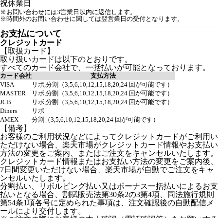
祝
休業日
※お問い合わせには3営業日以内に返信します。
※時間外のお問い合わせに関しては翌営業日の受付となります。
お支払について
クレジットカード
【取扱カード】
取り扱いカードは以下のとおりです。
すべてのカード会社で、一括払いが可能となっております。
カード会社
支払方法
VISA
リボ,分割（3,5,6,10,12,15,18,20,24 回が可能です）
MASTER
リボ,分割（3,5,6,10,12,15,18,20,24 回が可能です）
JCB
リボ,分割（3,5,6,10,12,15,18,20,24 回が可能です）
Diners
リボ
AMEX
分割（3,5,6,10,12,15,18,20,24 回が可能です）
【備考】
お客様のご利用状況などによってクレジットカードがご利用い
ただけない場合、楽天市場がクレジットカード情報やお支払い
方法の変更をご案内、またはご注文をキャンセルいたします。
クレジットカード情報またはお支払い方法の変更をご案内後、
7日間変更いただけない場合、楽天市場が自動でご注文をキャ
ンセルいたします。
分割払い、リボルビング払い又はボーナス一括払いによるお支
払いとなる場合、割賦販売法第30条2の3第4項、同法施行規則
第54条1項各号に定められた事項は、注文確認後の自動配信メ
ールにより交付します。