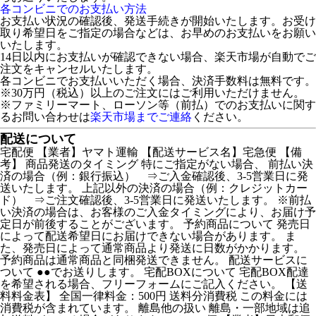
各コンビニでのお支払い方法
お支払い状況の確認後、発送手続きが開始いたします。お受け
取り希望日をご指定の場合などは、お早めのお支払いをお願い
いたします。
14日以内にお支払いが確認できない場合、楽天市場が自動でご
注文をキャンセルいたします。
各コンビニでお支払いいただく場合、決済手数料は無料です。
※30万円（税込）以上のご注文にはご利用いただけません。
※ファミリーマート、ローソン等（前払）でのお支払いに関す
るお問い合わせは
楽天市場までご連絡
ください。
配送について
宅配便 【業者】ヤマト運輸 【配送サービス名】宅急便 【備
考】 商品発送のタイミング 特にご指定がない場合、 前払い決
済の場合（例：銀行振込） ⇒ご入金確認後、3-5営業日に発
送いたします。 上記以外の決済の場合（例：クレジットカー
ド） ⇒ご注文確認後、3-5営業日に発送いたします。 ※前払
い決済の場合は、お客様のご入金タイミングにより、お届け予
定日が前後することがございます。 予約商品について 発売日
によって配送希望日にお届けできない場合があります。 ま
た、発売日によって通常商品より発送に日数がかかります。
予約商品は通常商品と同梱発送できません。 配送サービスに
ついて ●●でお送りします。 宅配BOXについて 宅配BOX配達
を希望される場合、フリーフォームにご記入ください。 【送
料料金表】 全国一律料金：500円 送料分消費税 この料金には
消費税が含まれています。 離島他の扱い 離島・一部地域は追