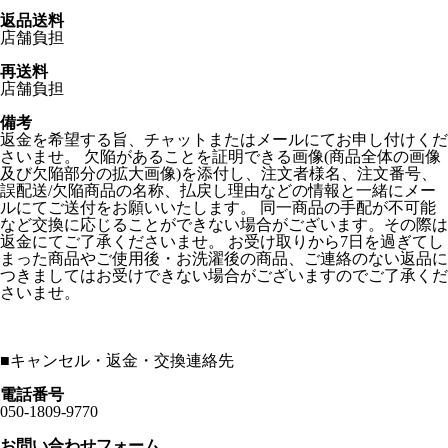
返品送料
店舗負担
再送料
店舗負担
備考
返金を希望する旨、チャットまたはメールにてお申し付けくだ
さいませ。 欠陥があることを証明できる画像(商品全体の画像
及び欠陥部分の拡大画像)を添付し、注文者様名、注文番号、
誤配送/欠陥商品の名称、払戻し理由などの情報と一緒にメー
ルにてご送付をお願いいたします。 同一商品の手配が不可能
など交換に応じることができない場合がございます。その際は
返金にてご了承くださいませ。 お受け取りから7日を過ぎてし
まった商品やご使用後・お洗濯後の商品、ご連絡のない返品に
つきましてはお受けできない場合がございますのでご了承くだ
さいませ。
■
キャンセル・返金・交換連絡先
電話番号
050-1809-9770
お問い合わせフォーム