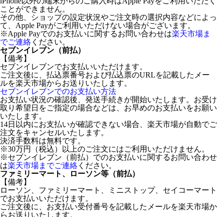
iPhone以外の端末からのご購入時はApple Payをご利用いただく
ことができません。
その他、ショップの設定状況やご注文時の選択内容などによっ
て、Apple Payがご利用いただけない場合がございます。
※Apple Payでのお支払いに関するお問い合わせは
楽天市場ま
でご連絡
ください。
セブンイレブン（前払）
【備考】
セブンイレブンでお支払いいただけます。
ご注文後に、払込票番号および払込票のURLを記載したメー
ルを楽天市場からお送りいたします。
セブンイレブンでのお支払い方法
お支払い状況の確認後、発送手続きが開始いたします。お受け
取り希望日をご指定の場合などは、お早めのお支払いをお願い
いたします。
14日以内にお支払いが確認できない場合、楽天市場が自動でご
注文をキャンセルいたします。
決済手数料は無料です。
※30万円（税込）以上のご注文にはご利用いただけません。
※セブンイレブン（前払）でのお支払いに関するお問い合わせ
は
楽天市場までご連絡
ください。
ファミリーマート、ローソン等（前払）
【備考】
ローソン、ファミリーマート、ミニストップ、セイコーマート
でお支払いいただけます。
ご注文後に、お支払い受付番号を記載したメールを楽天市場か
らお送りいたします。