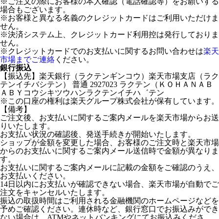
※ご注文の際にお客様の本人確認（電話確認等）をお願いする
場合もございます。
※お客様と異なる名義のクレジットカードはご利用いただけま
せん。
※決済システム上、クレジットカード利用控は発行しておりま
せん。
※クレジットカードでのお支払いに関するお問い合わせは
楽天
市場までご連絡
ください。
銀行振込
【振込先】楽天銀行（ラクテンギンコウ）楽天市場支店（ラク
テンイチバシテン） 普通 2927023 ラクテン（ＫＯＨＡＮＡＢ
ＡＢＹコウシキツウハンラクテンイチハ゛テン
※この口座の権利は楽天グループ株式会社が保有しています。
【備考】
ご注文後、お支払いに関するご案内メールを楽天市場からお送
りいたします。
お支払い状況の確認後、発送手続きが開始いたします。
ショップが金額を変更した場合、お客様のご注文時と楽天市場
からのお支払いに関するご案内メール送信時で金額が異なりま
す。
お支払いに関するご案内メールに記載の金額をご確認のうえ、
お支払いください。
14日以内にお支払いが確認できない場合、楽天市場が自動でご
注文をキャンセルいたします。
振込の取扱時間はご利用される金融機関のホームページなどを
予めご確認ください。連休時など、銀行窓口でお振込みができ
ない場合は、ATMやネットバンキングにてお振込みくださ