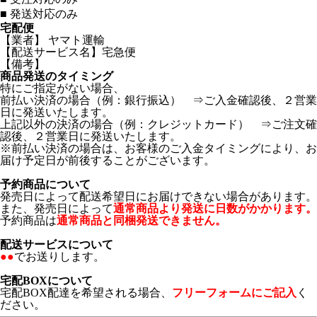
■
発送対応のみ
宅配便
【業者】 ヤマト運輸
【配送サービス名】宅急便
【備考】
商品発送のタイミング
特にご指定がない場合、
前払い決済の場合（例：銀行振込） ⇒ご入金確認後、２営業
日に発送いたします。
上記以外の決済の場合（例：クレジットカード） ⇒ご注文確
認後、２営業日に発送いたします。
※前払い決済の場合は、お客様のご入金タイミングにより、お
届け予定日が前後することがございます。
予約商品について
発売日によって配送希望日にお届けできない場合があります。
また、発売日によって
通常商品より発送に日数がかかります。
予約商品は
通常商品と同梱発送できません。
配送サービスについて
●●
でお送りします。
宅配BOXについて
宅配BOX配達を希望される場合、
フリーフォームにご記入
く
ださい。