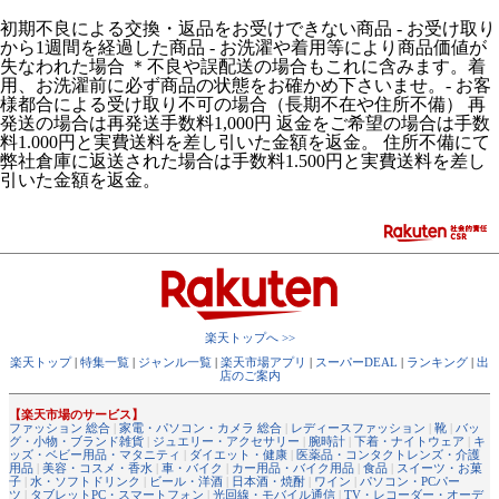
初期不良による交換・返品をお受けできない商品 - お受け取り
から1週間を経過した商品 - お洗濯や着用等により商品価値が
失なわれた場合 ＊不良や誤配送の場合もこれに含みます。着
用、お洗濯前に必ず商品の状態をお確かめ下さいませ。- お客
様都合による受け取り不可の場合（長期不在や住所不備） 再
発送の場合は再発送手数料1,000円 返金をご希望の場合は手数
料1.000円と実費送料を差し引いた金額を返金。 住所不備にて
弊社倉庫に返送された場合は手数料1.500円と実費送料を差し
引いた金額を返金。
楽天トップへ >>
楽天トップ
|
特集一覧
|
ジャンル一覧
|
楽天市場アプリ
|
スーパーDEAL
|
ランキング
|
出
店のご案内
【楽天市場のサービス】
ファッション 総合
|
家電・パソコン・カメラ 総合
|
レディースファッション
|
靴
|
バッ
グ・小物・ブランド雑貨
|
ジュエリー・アクセサリー
|
腕時計
|
下着・ナイトウェア
|
キ
ッズ・ベビー用品・マタニティ
|
ダイエット・健康
|
医薬品・コンタクトレンズ・介護
用品
|
美容・コスメ・香水
|
車・バイク
|
カー用品・バイク用品
|
食品
|
スイーツ・お菓
子
|
水・ソフトドリンク
|
ビール・洋酒
|
日本酒・焼酎
|
ワイン
|
パソコン・PCパー
ツ
|
タブレットPC・スマートフォン
|
光回線・モバイル通信
|
TV・レコーダー・オーデ