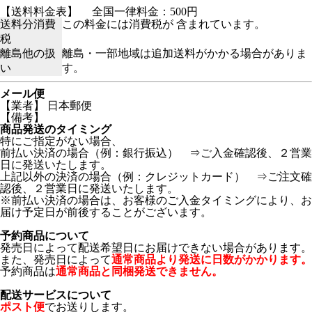
【送料料金表】
全国一律料金：500円
送料分消費
この料金には消費税が 含まれています。
税
離島他の扱
離島・一部地域は追加送料がかかる場合がありま
い
す。
メール便
【業者】 日本郵便
【備考】
商品発送のタイミング
特にご指定がない場合、
前払い決済の場合（例：銀行振込） ⇒ご入金確認後、２営業
日に発送いたします。
上記以外の決済の場合（例：クレジットカード） ⇒ご注文確
認後、２営業日に発送いたします。
※前払い決済の場合は、お客様のご入金タイミングにより、お
届け予定日が前後することがございます。
予約商品について
発売日によって配送希望日にお届けできない場合があります。
また、発売日によって
通常商品より発送に日数がかかります。
予約商品は
通常商品と同梱発送できません。
配送サービスについて
ポスト便
でお送りします。