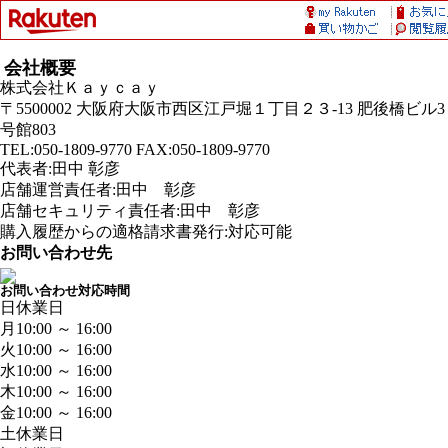
会社概要
株式会社Ｋａｙｃａｙ
〒5500002 大阪府大阪市西区江戸堀１丁目２３-13 肥後橋ビル3
号館803
TEL:050-1809-9770 FAX:050-1809-9770
代表者:田中 彰彦
店舗運営責任者:田中 彰彦
店舗セキュリティ責任者:田中 彰彦
購入履歴からの適格請求書発行:対応可能
お問い合わせ先
お問い合わせ対応時間
日
休業日
月
10:00 ～ 16:00
火
10:00 ～ 16:00
水
10:00 ～ 16:00
木
10:00 ～ 16:00
金
10:00 ～ 16:00
土
休業日