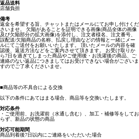
返品送料
店舗負担
備考
返金を希望する旨、チャットまたはメールにてお申し付けくだ
さいませ。 欠陥があることを証明できる画像(商品全体の画像
及び欠陥部分の拡大画像)を添付し、注文者様名、注文番号、
誤配送/欠陥商品の名称、払戻し理由などの情報と一緒にメー
ルにてご送付をお願いいたします。 頂いたメールの内容を確
認後、返送方法などをご案内させて頂きます。 お受け取りか
ら7日を過ぎてしまった商品やご使用後・お洗濯後の商品、ご
連絡のない返品につきましてはお受けできない場合がございま
すのでご了承くださいませ。
■
商品等の不具合による交換
以下の条件にあてはまる場合、商品等を交換いたします。
対応条件
・ご使用前、お洗濯前（水通し含む）、加工・補修等をしてお
らず、新品の状態の商品
対応可能期間
商品到着後7日以内にご連絡をいただいた場合