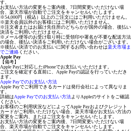
す。
お支払い方法の変更をご案内後、7日間変更いただけない場
合、楽天市場が自動でご注文をキャンセルいたします。
※54,000円（税込）以上のご注文にはご利用いただけません。
※楽天会員以外のお客様にはご利用いただけません。
※注文者またはお届け先住所のどちらかが国外の場合、後払い
決済をご利用いただけません。
※メール便等のお受け取り時に受領印や署名が不要な配送方法
の場合、後払い決済をご利用いただけない場合がございます。
※後払い決済でのお支払いに関するお問い合わせは
楽天市場ま
でご連絡
ください。
Apple Pay
【備考】
Apple Payに対応したiPhoneでお支払いいただけます。
ご注文を確定する直前に、Apple Payの認証を行っていただき
ます。
Apple Payでのお支払い方法
Apple Payでご利用できるカードは発行会社によって異なりま
す。
詳細は
Apple Payでのお支払い方法
よりAppleのサイトをご確認
ください。
お客様のご利用状況などによってApple Payおよびクレジット
カードがご利用いただけない場合、楽天市場がお支払い方法の
変更をご案内、またはご注文をキャンセルいたします。
お支払い方法の変更をご案内後、7日間変更いただけない場
合、楽天市場が自動でご注文をキャンセルいたします。