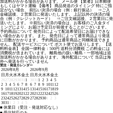
加送料がかかる場合があります。 メール便 【業者】日本郵便
もしくはヤマト運輸 【備考】 商品発送のタイミング 特にご指
定がない場合、 前払い決済の場合（例：銀行振込） ⇒ご入
金確認後、２営業日に発送いたします。 上記以外の決済の場
合（例：クレジットカード） ⇒ご注文確認後、２営業日に発
送いたします。 ※前払い決済の場合は、お客様のご入金タイ
ミングにより、お届け予定日が前後することがございます。
予約商品について 発売日によって配送希望日にお届けできな
い場合があります。 また、発売日によって通常商品より発送
に日数がかかります。 予約商品は通常商品と同梱発送できま
せん。 配送サービスについて ポスト便でお送りします。 【送
料料金表】 全国一律料金：500円 送料分消費税 この料金には
消費税が含まれています。 離島他の扱い 離島・一部地域は追
加送料がかかる場合があります。 海外配送について 当店は海
外へ発送を行っていません
受注・発送カレンダー
2026年8月
2026年9月
日
月
火
水
木
金
土
日
月
火
水
木
金
土
26
27
28
29
30
31
1
30
31
1
2
3
4
5
2
3
4
5
6
7
8
6
7
8
9
10
11
12
9
10
11
12
13
14
15
13
14
15
16
17
18
19
16
17
18
19
20
21
22
20
21
22
23
24
25
26
23
24
25
26
27
28
29
27
28
29
30
1
2
3
30
31
1
2
3
4
5
■
休業日（受注・発送対応なし）
■
受注対応のみ