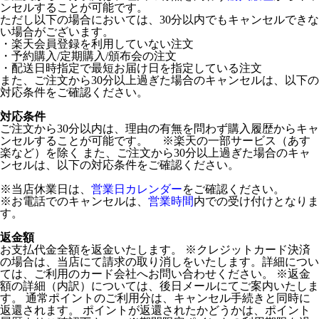
ンセルすることが可能です。
ただし以下の場合においては、30分以内でもキャンセルできな
い場合がございます。
・楽天会員登録を利用していない注文
・予約購入/定期購入/頒布会の注文
・配送日時指定で最短お届け日を指定している注文
また、ご注文から30分以上過ぎた場合のキャンセルは、以下の
対応条件をご確認ください。
対応条件
ご注文から30分以内は、理由の有無を問わず購入履歴からキャ
ンセルすることが可能です。 ※楽天の一部サービス（あす
楽など）を除く また、ご注文から30分以上過ぎた場合のキャ
ンセルは、以下の対応条件をご確認ください。
※当店休業日は、
営業日カレンダー
をご確認ください。
※お電話でのキャンセルは、
営業時間
内での受け付けとなりま
す。
返金額
お支払代金全額を返金いたします。 ※クレジットカード決済
の場合は、当店にて請求の取り消しをいたします。詳細につい
ては、ご利用のカード会社へお問い合わせください。 ※返金
額の詳細（内訳）については、後日メールにてご案内いたしま
す。 通常ポイントのご利用分は、キャンセル手続きと同時に
返還されます。 ポイントが返還されたかどうかは、ポイント