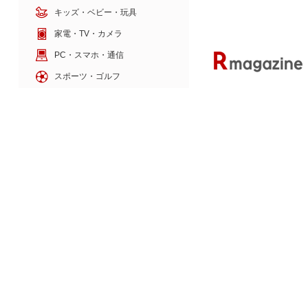
キッズ・ベビー・玩具
家電・TV・カメラ
PC・スマホ・通信
スポーツ・ゴルフ
車・バイク
インテリア・寝具・収納
ペット・花・DIY工具
サービス・リフォーム
ゲーム・ホビー・楽器
本・電子書籍・音楽
8月3日ははちみつの日
ビュー100周年もお祝
楽天のサービス
旅行・暮らし
本・エンタメ
金融・マネー