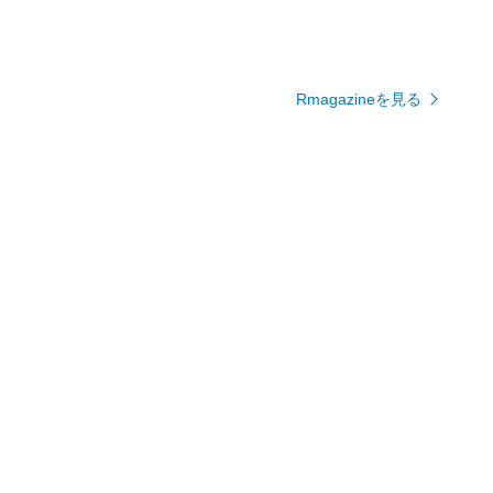
Rmagazineを見る
人気キャラクター集結！豪華な
世界観を忠実に再現！スパイダ
アクションフィギュアセット
ーマンのアクションフィギュア