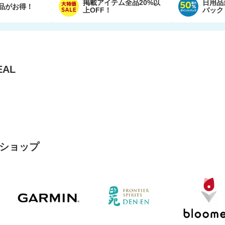
掲載アイテム全品20%以
日用品
品がお得！
上OFF！
バック
AL
ショップ