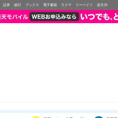
証券
銀行
ブックス
電子書籍
ラクマ
リーベイツ
楽天24