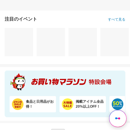
注目のイベント
すべて見る
食品と日用品がお
掲載アイテム全品
日
得！
20%以上OFF！
ポ