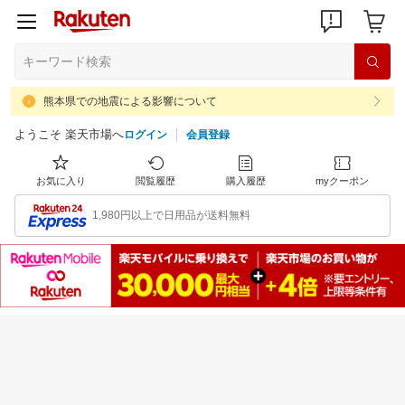
熊本県での地震による影響について
ようこそ 楽天市場へ
ログイン
会員登録
お気に入り
閲覧履歴
購入履歴
myクーポン
1,980円以上で日用品が送料無料