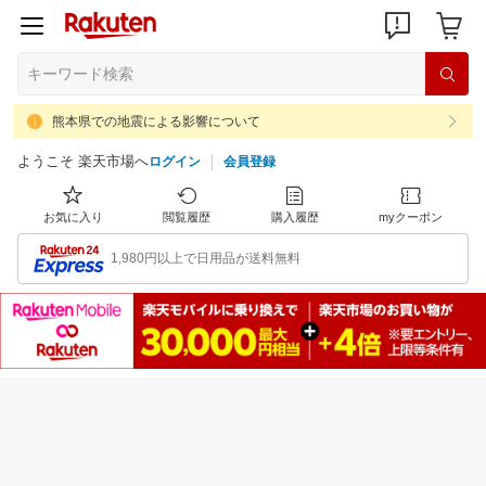
熊本県での地震による影響について
ようこそ 楽天市場へ
ログイン
会員登録
お気に入り
閲覧履歴
購入履歴
myクーポン
1,980円以上で日用品が送料無料