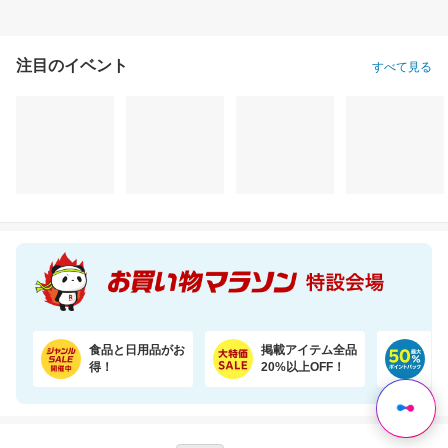
注目のイベント
すべて見る
食品と日用品がお
掲載アイテム全品
日
得！
20%以上OFF！
ポ