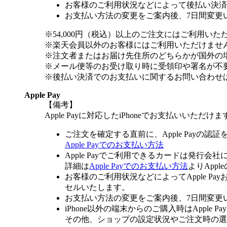
お客様のご利用状況などによって後払い決済
お支払い方法の変更をご案内後、7日間変更
※54,000円（税込）以上のご注文にはご利用いた
※楽天会員以外のお客様にはご利用いただけませ
※注文者またはお届け先住所のどちらかが国外の
※メール便等のお受け取り時に受領印や署名が不
※後払い決済でのお支払いに関するお問い合わせ
Apple Pay
【備考】
Apple Payに対応したiPhoneでお支払いいただけま
ご注文を確定する直前に、Apple Payの認
Apple Payでのお支払い方法
Apple Payでご利用できるカードは発行会
詳細は
Apple Payでのお支払い方法
よりApp
お客様のご利用状況などによってApple 
セルいたします。
お支払い方法の変更をご案内後、7日間変更
iPhone以外の端末からのご購入時はApple
その他、ショップの設定状況やご注文時の選択