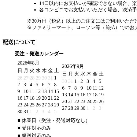
14日以内にお支払いが確認できない場合、
各コンビニでお支払いいただく場合、決済手
※30万円（税込）以上のご注文にはご利用いただ
※ファミリーマート、ローソン等（前払）でのお
配送について
受注・発送カレンダー
2026年8月
2026年9月
日
月
火
水
木
金
土
日
月
火
水
木
金
土
26
27
28
29
30
31
1
30
31
1
2
3
4
5
2
3
4
5
6
7
8
6
7
8
9
10
11
12
9
10
11
12
13
14
15
13
14
15
16
17
18
19
16
17
18
19
20
21
22
20
21
22
23
24
25
26
23
24
25
26
27
28
29
27
28
29
30
1
2
3
30
31
1
2
3
4
5
■
休業日（受注・発送対応なし）
■
受注対応のみ
■
発送対応のみ