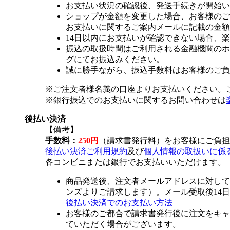
お支払い状況の確認後、発送手続きが開始い
ショップが金額を変更した場合、お客様のご
お支払いに関するご案内メールに記載の金額
14日以内にお支払いが確認できない場合、
振込の取扱時間はご利用される金融機関のホ
グにてお振込みください。
誠に勝手ながら、振込手数料はお客様のご負
※ご注文者様名義の口座よりお支払いください。
※銀行振込でのお支払いに関するお問い合わせは
後払い決済
【備考】
手数料：
250円
（請求書発行料）をお客様にご負担
後払い決済ご利用規約
及び
個人情報の取扱いに係
各コンビニまたは銀行でお支払いいただけます。
商品発送後、注文者メールアドレスに対して
ンズよりご請求します）。メール受取後14
後払い決済でのお支払い方法
お客様のご都合で請求書発行後に注文をキャ
ていただく場合がございます。