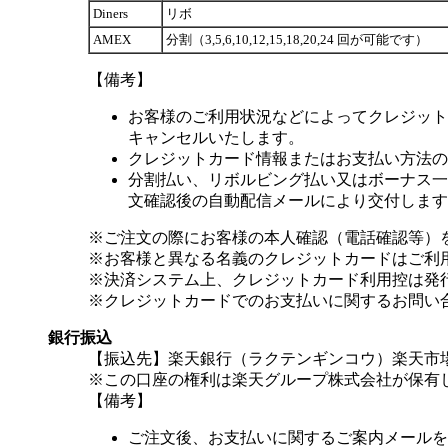
Diners
リボ
AMEX
分割（3,5,6,10,12,15,18,20,24 回が可能です）
【備考】
お客様のご利用状況などによってクレジット
キャンセルいたします。
クレジットカード情報またはお支払い方法の
分割払い、リボルビング払い又はボーナス一括
文確認後の自動配信メールにより交付します
※ご注文の際にお客様の本人確認（電話確認等）
※お客様と異なる名義のクレジットカードはご利
※決済システム上、クレジットカード利用控は発
※クレジットカードでのお支払いに関するお問い
銀行振込
【振込先】楽天銀行（ラクテンギンコウ）楽天市場支
※この口座の権利は楽天グループ株式会社が保有
【備考】
ご注文後、お支払いに関するご案内メールを